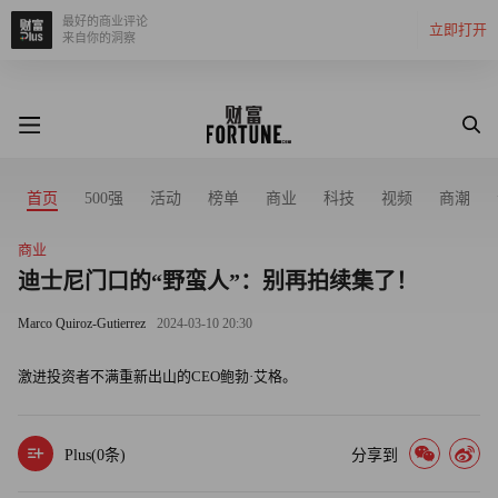
最好的商业评论
立即打开
来自你的洞察
首页
500强
活动
榜单
商业
科技
视频
商潮
商业
迪士尼门口的“野蛮人”：别再拍续集了！
Marco Quiroz-Gutierrez
2024-03-10 20:30
激进投资者不满重新出山的CEO鲍勃·艾格。
Plus(
0
条)
分享到