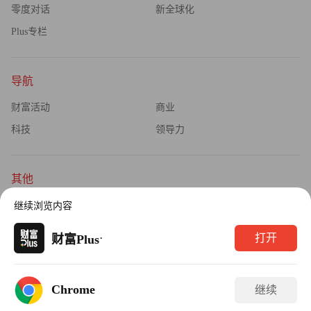
零度对话
新全球化
Plus专栏
导航
财富活动
商业
科技
领导力
其他
杂志订阅
公司介绍
继续浏览内容
隐私政策
广告业务
·
打开
财富Plus
Copyright © 2026财富媒体知识产权有限公司
Chrome
继续
版权所有，未经书面许可，任何机构不得转载