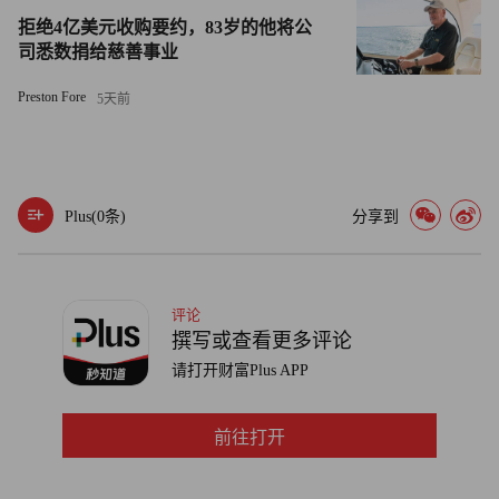
迪士尼的每股收益超出分析师预期，并预测全年每股收益将
拒绝4亿美元收购要约，83岁的他将公
比2023年高20%。为了在下个月的股东大会之前向投资者示
司悉数捐给慈善事业
好，迪士尼还宣布回购30亿美元股份，并把股息增加50%。
Preston Fore
5天前
此外，艾格和迪士尼的现任董事会在公司创始人沃尔特和罗
伊·迪士尼的家庭成员和后代中有坚定的支持者。上周，迪
士尼的后代，包括批评艾格的阿比盖尔·迪士尼，单独发布
Plus(
0
条)
分享到
了两封公开信，反对佩尔茨和另外一家激进投资者布莱克威
尔斯的提名。
其中的一封信里写道：“迪士尼的故事中有英雄和反派。我
评论
们很清楚目前谁是反派，而且我们知道不能将保护公司丰富
撰写或查看更多评论
的遗产或带领公司步入光明未来的重任交给他们。”（财富
请打开财富Plus APP
中文网）
前往打开
译者：刘进龙