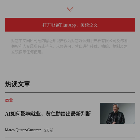
激进投资者佩尔茨还指责艾格任命了自己的许多亲密好友加
入董事会。备忘录称，董事会没有完全专注于公司，因为有
多位董事会成员在其他公司担任首席执行官或董事，例如董
打开财富Plus App，阅读全文
事长马克·帕克同时担任耐克公司（Nike）的执行董事长。
财富中文网所刊载内容之知识产权为财富媒体知识产权有限公司及/或相
关权利人专属所有或持有。未经许可，禁止进行转载、摘编、复制及建
佩尔茨的大计划
立镜像等任何使用。
关于公司的发展方向，佩尔茨和特里安基金管理公司在备忘
录里指出，迪士尼需要重新夺回最近被环球影业
（Universal）抢走的在动画电影市场的领先地位。备忘录
热读文章
称，2023年，环球影业的动画电影《小黄人大眼萌：神偷奶
爸前传》（Minions: The Rise of Gru）和《超级马力欧兄弟
商业
大电影》（The Super Mario Bros. Movie）等均打破纪录，令
AI如何影响就业，黄仁勋给出最新判断
迪士尼相形见绌。
备忘录写道：“迪士尼把电影品质和票房成绩不佳归咎于新
Marco Quiroz-Gutierrez
5天前
冠疫情，但其竞争对手去年却发行了多部史上最成功的动画