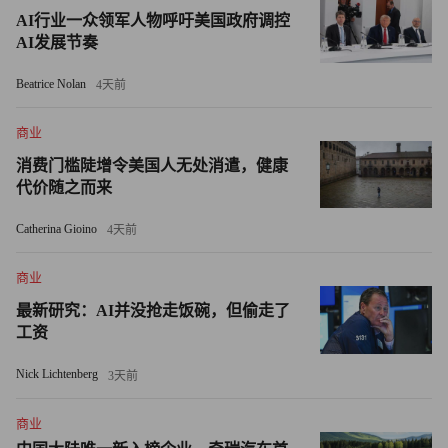
一体化停车场项目为例，通过能量路由器及微电网技术，提
AI行业一众领军人物呼吁美国政府调控
升光伏发电的消纳率，通过能源管理平台让整个车棚光储充
AI发展节奏
系统运行更安全。用户侧更多微电网的构建，为区域源网荷
Beatrice Nolan
储的聚合奠定基础，在此基础上构建虚拟电厂，也将是未来
4天前
能源服务的核心：和现有调度系统有效衔接，最大程度提升
商业
系统灵活性，保证客户的高效安全稳定供能。
消费门槛陡增令美国人无处消遣，健康
代价随之而来
福田区委大院“光储充智柔”一体化停车场
Catherina Gioino
4天前
港华能源没有简单地把自己定位为能源基础设施投资商，而
商业
是“能源互联网聚合服务商”。在战略布局上，2022年4月，
最新研究：AI并没抢走饭碗，但偷走了
工资
港华与腾讯云联合打造的港华智慧能源生态平台——Tera
Planet碳汭星云正式上线，该平台基于物联网能力，汇集包
Nick Lichtenberg
3天前
括光伏、储能、充电等在内的监测、运行数据，并实现数据
可视化，帮助工商业客户和工业园区对能源数据的智能化管
商业
理、分析、预测和优化。目前已经率先在江苏省泰州市海陵