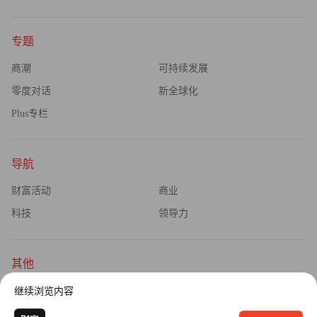
港华能源研究院揭牌成立
为了不断加大科技创新的投入和转化力度来解决零碳挑战，
专题
2023年2月21日，港华研究院揭牌，利用深港两地的人才和
商潮
可持续发展
资金优势，开展清洁能源前沿技术研发和产业投资孵化。作
零度对话
新全球化
为深圳市首家港资企业成立的清洁能源应用研究机构，港华
研究院设立由院士专家领衔的五大科技创新研发中心，重点
Plus专栏
规划氢能、储能、能源数智化、可再生能源、节能低碳五大
研发领域，致力于发展成为大湾区一流的应用产业研究院，
导航
推动深港提升科技创新能力，促进新经济增长点，使技术创
财富活动
商业
新早日变成生产力，帮助更快从实验室走向零碳应用场景。
科技
领导力
港华能源研究院与中国科学院深圳高进院“高效储能联合创
其他
新中心 ”揭牌成立
杂志订阅
公司介绍
继续浏览内容
“应对急剧变暖的气候变化，是全人类共同的责任。拯救发
隐私政策
广告业务