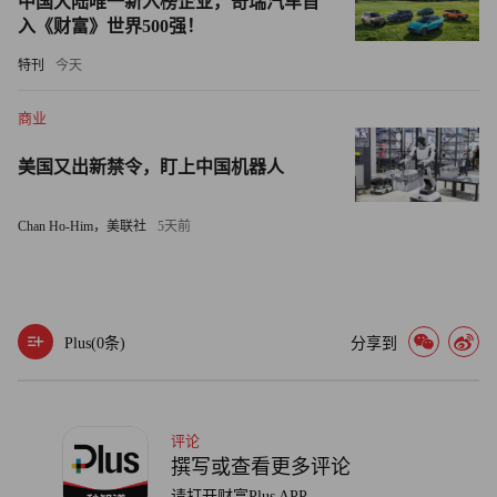
中国大陆唯一新入榜企业，奇瑞汽车首
入《财富》世界500强！
区等地投入商业应用。
特刊
今天
虚拟电厂更是港华战略目标的制高点。2022年初，港华能源
与清华大学联合成立了清华-港华零碳智慧园区虚拟电厂技
商业
术联合研究中心，聚焦零碳智慧园区数字化产业转型升级，
美国又出新禁令，盯上中国机器人
开展工商业园区分布式资源集群控制，优化调度和数据安全
及隐私保护等技术研究。不久前，港华能源虚拟电厂运营管
Chan Ho-Him，美联社
5天前
理系统顺利通过南网检测，获得深圳市虚拟电厂并网交易资
格，作为少数先行企业，参与到深圳夏季用电高峰的虚拟电
厂交易中，实际参与调度，已经开始帮助深圳地区电网削峰
填谷，提升用户用电可靠性、稳定性。
Plus(
0
条)
分享到
福田区委大院虚拟电厂大屏展示
评论
撰写或查看更多评论
未来，以零碳智慧园区和低碳工厂为核心场景，在全国投资
请打开财富Plus APP