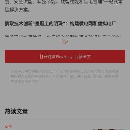
划、安全供能、科技节能、数智赋能和碳电管理”一站式零
碳解决方案。
摘取技术创新“皇冠上的明珠”：构建微电网和虚拟电厂
建设现代能源体系，仅靠投资新型能源基础设施是不够的。
当前在用户侧，数据中心、储能、电动车等大功率用电设施
打开财富Plus App，阅读全文
大幅增加，分布式电源装机增长迅速，负荷的尖峰化趋势明
显。此外，用户侧不仅聚合了分布式电源和用户，也聚合了
财富中文网所刊载内容之知识产权为财富媒体知识产权有限公司及/或相
电热冷气水等常见能源要素，需要进一步打通电与冷、热、
关权利人专属所有或持有。未经许可，禁止进行转载、摘编、复制及建
立镜像等任何使用。
气的网络壁垒，实现更为广泛的多能互补。用户侧和配电网
不仅要重构物理架构，还需要提升系统运行效率，通过数字
化技术的应用，实现用户侧资源的灵活调控和聚合效应，从
而更加精准高效匹配供需。
热读文章
以港华能源设计、实施的深圳市福田区委大院“光储充智柔”
商业