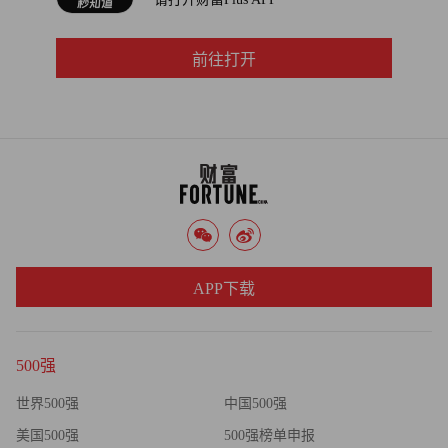
建设的分布式光伏、储能、充换电站、冷热电多联供等绿色
智慧能源基础设施上，港华能源将依托智慧能源生态平台
前往打开
“Tera Planet碳汭星云”的数据汇接，构建网络数据互联，帮
助工商业客户实现“源网荷储”一体化运行和区域能源管理数
智化升级，最终通过虚拟电厂助力工商业园区实现“双碳”目
标，这也是港华的终极战略目标。
厚积薄发，任重道远
新一轮科技革命和产业革命深入发展，能源电力系统的安全
高效、绿色低碳转型及数字化智能化技术创新已经成为全球
APP下载
发展趋势。致力发展成为绿色智慧能源之领先企业，创造可
持续的绿色能源世界，是港华能源的愿景。服务客户的基因
传承，是港华能源最大的底气和信心。
500强
世界500强
中国500强
美国500强
500强榜单申报