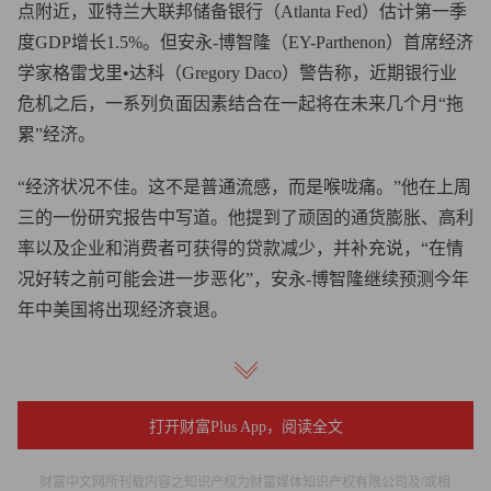
点附近，亚特兰大联邦储备银行（Atlanta Fed）估计第一季
度GDP增长1.5%。但安永-博智隆（EY-Parthenon）首席经济
学家格雷戈里•达科（Gregory Daco）警告称，近期银行业
危机之后，一系列负面因素结合在一起将在未来几个月“拖
累”经济。
“经济状况不佳。这不是普通流感，而是喉咙痛。”他在上周
三的一份研究报告中写道。他提到了顽固的通货膨胀、高利
率以及企业和消费者可获得的贷款减少，并补充说，“在情
况好转之前可能会进一步恶化”，安永-博智隆继续预测今年
年中美国将出现经济衰退。
达科预测经济衰退的关键因素是美国消费状况不佳。过去一
年里，即使面对四十年来最高的通货膨胀率和大举加息，美
国人的消费依旧强劲，提振了美国经济。这一点至关重要，
打开财富Plus App，阅读全文
因为仅消费支出一项就占了美国GDP的近70%。但达科表
财富中文网所刊载内容之知识产权为财富媒体知识产权有限公司及/或相
示，最近几周的消费“明显降温”，他相信这种情况将持续全