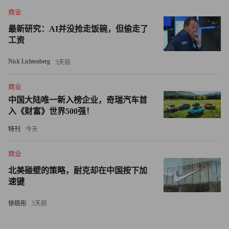
商业
官员降息。
最新研究：AI并没抢走饭碗，但偷走了
他写道:“正如我之前强调的那样，尽管我们没有看到广泛经
工资
济失衡的证据，但衰退往往是非线性事件。”他认为，经济
Nick Lichtenberg
3天前
低迷可能会以缓慢而不可预测地方式展开。（财富中文网）
商业
译者：中慧言-王芳
中国大陆唯一新入榜企业，奇瑞汽车首
入《财富》世界500强！
特刊
今天
商业
北美碰壁的策略，耐克却在中国按下加
速键
徐晓彤
5天前