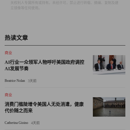
关权利人专属所有或持有。未经许可，禁止进行转载、摘编、复制及建
年。
立镜像等任何使用。
美国2月份零售销售额环比下降0.4%，显示消费者感受到了
价格高企带来的压力。在疫情期间作为零售商支柱的好市多
（Costco）上周三公布，其同店销售额三年多来首次出现下
热读文章
降。美国3月份同店销售额下降1.5%，而电子商务销售额下
降12.7%。
商业
AI行业一众领军人物呼吁美国政府调控
达科接着警告说，过去几年里支撑美国经济的紧张的劳动力
AI发展节奏
市场也将出现破裂。他写道:“我们与企业高管的谈话表明，
Beatrice Nolan
3天前
许多行业的招聘力度都明显缩减。企业投资活动正在疲
软。”他指出，最新的ISM制造业指数显示，该行业的新订
商业
单、就业和积压订单都在收缩。
消费门槛陡增令美国人无处消遣，健康
代价随之而来
达科说，他认为在夏末，当美联储在怀俄明州杰克逊霍尔召
开年度央行研讨会时，“美国经济或已陷入衰退”，而经济衰
Catherina Gioino
4天前
退造成的失业，甚至“潜在的不利金融市场影响”将导致央行