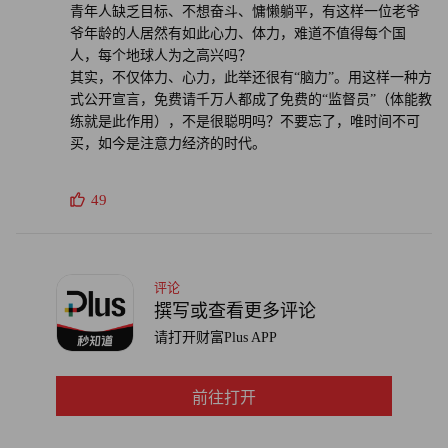
青年人缺乏目标、不想奋斗、慵懒躺平，有这样一位老爷
出现半休克躺平状态。一般都是雇佣当地的夏尔巴人把人抬
爷年龄的人居然有如此心力、体力，难道不值得每个国
上峰顶，这已经是多年以来可以公开的秘密了。只是很多人
人，每个地球人为之高兴吗？
其实，不仅体力、心力，此举还很有“脑力”。用这样一种方
不想揭穿很多名人引以为傲的内幕而已。
式公开宣言，免费请千万人都成了免费的“监督员”（体能教
练就是此作用），不是很聪明吗？不要忘了，唯时间不可
在冲往峰顶的阶段，各种极端情况都有可能发生，环境也随
买，如今是注意力经济的时代。
时会发生变化，即便是专业登山队员都不一定保证顺利，何
况是年近花甲的王石。即便他近些年来身体状况良好，勤于
49
户外运动锻炼，在高峰面前，风险依旧存在。
所以普通人需要辩证看待这些商界名人和流量大咖们，不要
评论
盲目地被他们自己打造的光环所吸引，盲目崇拜。（财富中
撰写或查看更多评论
文网）
请打开财富Plus APP
编辑：徐晓彤
前往打开
本文内容为作者独立观点，不代表财富中文网立场。未经允
许不得转载。