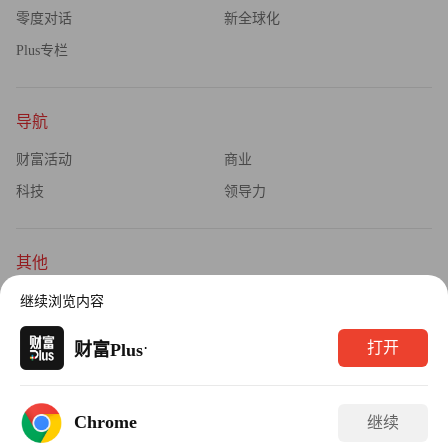
零度对话
新全球化
Plus专栏
导航
财富活动
商业
科技
领导力
其他
杂志订阅
公司介绍
继续浏览内容
隐私政策
广告业务
·
打开
财富Plus
Copyright © 2026财富媒体知识产权有限公司
Chrome
继续
版权所有，未经书面许可，任何机构不得转载