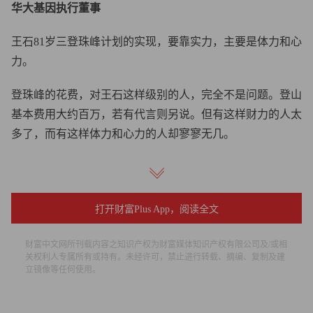
华大基因执行董事
王石81岁三登珠峰计划的实现，要靠实力，主要是体力和心
力。
登珠峰的花费，对王石这样级别的人，完全不是问题。登山
基本费用大约百万，若有代言则另说。但有这样财力的人太
多了，而有这样体力和心力的人却寥寥无几。
以前都是西方人、日本人中有高龄登顶珠峰者，王石想打破
纪录，非常值得国人为之助威加油。
打开财富Plus App，阅读全文
对于俞敏洪的态度，我可以理解部分，但不是全部。也许因
为他还未能理解那些挑战极限的勇士的心情。世界因多样而
财富中文网所刊载内容之知识产权为财富媒体知识产权有限公司及/或相
关权利人专属所有或持有。未经许可，禁止进行转载、摘编、复制及建
美好，就是有人以不断挑战极限而体验生命的意义。世界是
立镜像等任何使用。
both...and，不是either...or。
某种程度上，王石此举背后或也有基因的作用。遗传基因里