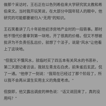
做那个采访时，王石正在以色列希伯来大学研究犹太教和希
伯来文。当时我开玩笑说，在大部分中国年轻人的眼中，他
研究的可能都要被归入“无用”的知识。
王石笑着讲了几十年前他初涉房地产业时的一段轶事。那时
他不惜代价要拿到第一块地，开了很高的价格，但又不想被
批评为不负责任乱出价，就想了个法子，说是“风水”让他看
上了这块地。
“但我又不懂风水，就临时买了四五本有关风水的书恶补，
第二天跟记者访谈，我就左青龙右白虎，前朱雀后玄武，侃
了一通。”他停了一刻说：“我现在已经过了那个阶段了，所
以我不会再从谋生实用主义的角度考虑。”
但旋即，他又露出调皮的神色说：“话又说回来了，真的没
用吗？”