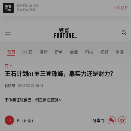
最好的商业评论
立即打开
来自你的洞察
首页
500强
活动
榜单
商业
科技
视频
商潮
商业
王石计划81岁三登珠峰，靠实力还是财力？
2023-03-21 16:01
徐晓彤
不像要征服自己，倒是像征服别人
Plus(
6
条)
分享到