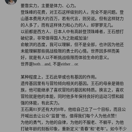
要靠实力，主要是体力、心力。
作为万科的掌舵者，王石自从离开万科之后，似乎很少涉足
登珠峰的花费，对王石这样级别的人，完全不是问题。登
具体的企业经营性事务，也没有表达过再创业的想法。
山基本费用大约百万，若有代言，则另说。但有这样财力
的人多了，而有这样体力和心力的人，却寥寥无几。
而在这之后的动向——50多岁攀登珠峰又开始执着于赛艇，
以前都是西方人、日本人中有高龄登顶珠峰者，王石想打
破纪录，非常值得国人为之助威加油！
在网上分享鸡汤，又重新觅得比自己小好几十岁的妻子并生
俞敏洪的态度，我可以理解，但不是全部，也许因为他还
子——王石似乎更专注于“打造个人IP”，向外界显示自己老
未能理解那些挑战极限的勇士的心情。世界因多样而美
当益壮的状态。
好，就是有人以不断挑战极限而体验生命的意义。
世界是both…and, 不是either…or.
大家其实不用像俞敏洪一样担心王石80多岁爬珠峰出问题。
某种程度上，王石此举或也有基因的作用。
像王石这样的人，爬珠峰不可能是自己一个人爬，估计会带
遗传基因里有与冒险倾向相关的基因。王石的母亲是锡伯
一个团队上去，安全系数很高。
族，他可能继承了喜欢冒险的基因和特质。换言之，喜欢
冒险就是他的本能，同时他多年保持良好的运动习惯和超
@引領Manuel
强的体能，有此实力。
王石离81岁还有大约8年，他给自己立了一个目标，而且公
如果有去西藏和瑞士登山经验的人都知道，像王石这样非专
开喊出去让公众“监督”他，值得我们每个人为他点赞！
为他的勇气，为他的自律，为他的不服老、不躺平，为他
业选手，整个过程必须要有强大的专业登山团队作为保障和
打破年龄的刻板印象，重新定义“青春”和“老年”。如今不少
支撑，最后的冲刺阶段基本都要打着氧气，全副武装，甚至