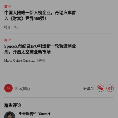
教练就是此作用），不是很聪明吗？不要忘了，唯时间不可
商业
买，如今是注意力经济的时代。
中国大陆唯一新入榜企业，奇瑞汽车首
入《财富》世界500强！
@朱墨竹
特刊
今天
为什么要去登山？探险家乔治马洛里曾说，因为它就在那
商业
里。
SpaceX创纪录IPO引爆新一轮轨道创业
潮，开启太空商业新市场
我不是登山者，不敢说对这句话感同身受。但我觉得伟大的
Marco Quiroz-Gutierrez
攀登者所要征服的是自己，而不是那块石头。
5天前
每次从新闻或王石的演讲中看他向别人宣讲他攀登珠峰的过
往，我没感觉到他是在征服他自己，倒像是为了征服别人。
Plus(
6
条)
分享到
说到石头，我就联想到最近大热的《瞬息全宇宙》中那两块
对话的石头。老总王石名字都带石，但他会和石头对话么？
精彩评论
@何洁莹
🌳朱岩梅ᴮᴳᴵ Yanmei