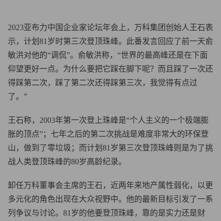
2023亚布力中国企业家论坛年会上，万科集团创始人王石表
示，计划81岁时第三次登顶珠峰。此番发言回应了前一天俞
敏洪对他的“调侃”。俞敏洪称，“世界的最高峰还是在下面
仰望更好一点。为什么要把它踩在脚下呢？而且踩了一次还
得踩第二次，踩了第二次还得踩第三次，我觉得有点过
了。”
王石称，2003年第一次登上珠峰是“个人主义的一个极端膨
胀的顶点”；七年之后的第二次挑战是难度非常大的环保登
山，做到了零垃圾；而计划81岁第三次登顶珠峰则是为了挑
战人类登顶珠峰的80岁高龄纪录。
卸任万科董事会主席的王石，近两年来地产属性弱化，以更
多元化的角色出现在大众视野中。他的最新目标引发了一系
列争议与讨论。81岁的他要登顶珠峰，靠的是实力还是财