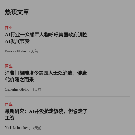
有与冒险倾向相关的基因。王石的母亲是锡伯族，他可能继
热读文章
承了喜欢冒险的基因和特质。换言之，喜欢冒险就是他的本
能，同时他多年保持良好的运动习惯和超强体能，由此实
商业
力。
AI行业一众领军人物呼吁美国政府调控
AI发展节奏
王石离81岁还有大约8年，他给自己立了一个目标，而且公
Beatrice Nolan
4天前
开喊出去让公众“监督”他，值得我们每个人为他点赞！为他
的勇气，为他的自律，为他的不服老和不躺平，为他打破年
商业
消费门槛陡增令美国人无处消遣，健康
龄的刻板印象，重新定义“青春”和“老年”。
代价随之而来
如今不少青年人缺乏目标、不想奋斗、慵懒躺平，有这样一
Catherina Gioino
4天前
位老爷爷年龄的人拥有如此心力和体力，难道不值得每个国
商业
人，每个地球人为之高兴吗？
最新研究：AI并没抢走饭碗，但偷走了
工资
其实，不仅体力、心力，此举还很有“脑力”。用这样一种方
式公开宣言，免费请千万人成为自己的免费“监督员”（体能
Nick Lichtenberg
4天前