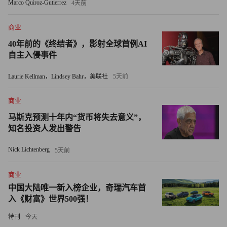
根据戴德梁行的报告，科技公司削减办公空间可能预示着未
Marco Quiroz-Gutierrez
4天前
来几年城市商业空间将大幅缩减，而其他行业现在应该开始
商业
接受这一现实。
40年前的《终结者》，影射全球首例AI
戴德梁行的总裁安德鲁·麦克唐纳于2月22日在接受英国《金
自主入侵事件
融时报》（Fiancial Times）采访时谈到了该报告的发现，他
Laurie Kellman，Lindsey Bahr，美联社
5天前
补充称，对于企业今后如何看待办公空间，这项研究应该代
表着“一个拐点”。
商业
马斯克预测十年内“货币将失去意义”，
应对变化
知名投资人发出警告
远程工作对城市办公区以及曾经为上班族服务的企业产生影
Nick Lichtenberg
5天前
响的早期证据可能已经在新冠疫情期间就出现了。在2022年
的几项研究里，经济学家对“甜甜圈效应”提出了警告，即员
商业
工从城市核心区迁移到郊区，迫使许多零售企业和餐馆也迁
中国大陆唯一新入榜企业，奇瑞汽车首
入《财富》世界500强！
往远离城市的地方。
特刊
今天
在纽约市和洛杉矶，业主和建筑经理已经不得不做出调整，