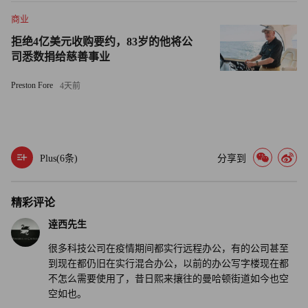
空置的办公楼已经被改造为公寓和共管公寓。市政府对商业
商业
地产可能带来的税收损失表示担忧，纽约市审计官在2022年
拒绝4亿美元收购要约，83岁的他将公
8月的预算预测中警告道，由于该市的办公室空置率徘徊在
司悉数捐给慈善事业
20%左右，空置的办公室“令人担忧”。
Preston Fore
4天前
但戴德梁行的报告表明，如果城市房地产业主愿意转向住宅
市场，并加大对社区活动场所便利设施的投资，那么他们就
有可能重新适应新常态。报告称，那些知道如何改造才能迎
Plus(
6
条)
分享到
合“现代租户偏好”的写字楼将留存下来，这些偏好包括可持
续性功能和优质便利设施。
精彩评论
戴德梁行的投资者洞察力全球主管阿比·科比特在一份声明
逹西先生
中说：“写字楼行业正处在关键的十字路口，面临必要的适
很多科技公司在疫情期间都实行远程办公，有的公司甚至
应、演变和重新调整。直面问题，并采取积极主动、富有创
到现在都仍旧在实行混合办公，以前的办公写字楼现在都
造性和战略性的方法，将有助于现有业主和潜在投资界人士
不怎么需要使用了，昔日熙来攘往的曼哈顿街道如今也空
空如也。
确保数百万平方英尺商业地产的活力。”（财富中文网）