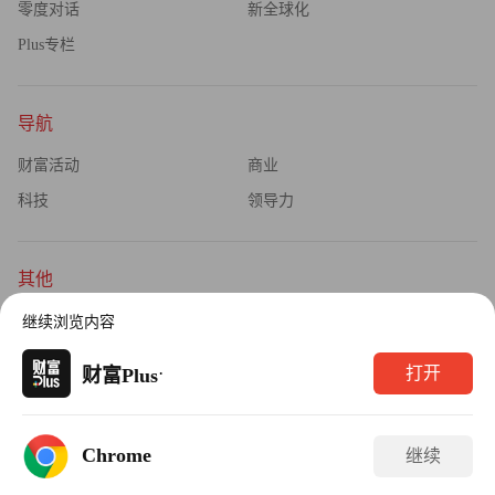
零度对话
新全球化
Plus专栏
导航
财富活动
商业
科技
领导力
其他
杂志订阅
公司介绍
继续浏览内容
隐私政策
广告业务
·
打开
财富Plus
Copyright © 2026财富媒体知识产权有限公司
Chrome
继续
版权所有，未经书面许可，任何机构不得转载