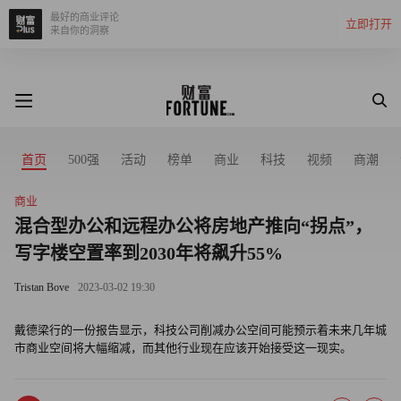
最好的商业评论
立即打开
来自你的洞察
首页
500强
活动
榜单
商业
科技
视频
商潮
商业
混合型办公和远程办公将房地产推向“拐点”，
写字楼空置率到2030年将飙升55%
Tristan Bove
2023-03-02 19:30
戴德梁行的一份报告显示，科技公司削减办公空间可能预示着未来几年城
市商业空间将大幅缩减，而其他行业现在应该开始接受这一现实。