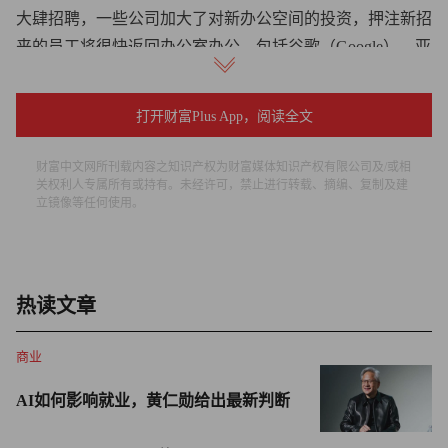
大肆招聘，一些公司加大了对新办公空间的投资，押注新招
来的员工将很快返回办公室办公。包括谷歌（Google）、亚
马逊（Amazon）和Facebook母公司Meta在内的公司，先是
在曼哈顿，然后在全美各地大举收购空置的办公大楼，他们
打开财富Plus App，阅读全文
认为办公室将继续是办公的关键组成部分。科技公司是最早
广泛采用远程办公模式的公司之一，但苹果（Apple）和微
财富中文网所刊载内容之知识产权为财富媒体知识产权有限公司及/或相
软（Microsoft）等公司也是最早要求员工返回办公室办公的
关权利人专属所有或持有。未经许可，禁止进行转载、摘编、复制及建
立镜像等任何使用。
公司之一。
员工坚持至少部分时间远程办公，再加上科技公司面临的日
益惨淡的经济环境，迫使该行业在2022年进行了重新评估，
热读文章
许多公司被迫出售了大部分新收购的办公空间。包括赛富时
（Salesforce）和Meta在内的许多公司在最近几个月宣布了
商业
计划，除了裁员数千人之外，还将在全球范围内出售办公空
AI如何影响就业，黄仁勋给出最新判断
间。