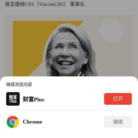
维亚康姆CBS（ViacomCBS） 董事长
继续浏览内容
·
打开
财富Plus
图片来源：Brendan McDermid—REUTERS
Chrome
在父亲萨姆纳·雷石东于今年8月去世后，莎莉如今是维亚康
继续
姆这座娱乐帝国无可争议的领军人物，这也使她成了媒体界