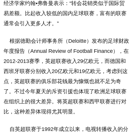
经济学家约翰•弗鲁曼表示：“转会花销类似于国际贸
易差额。比起收入较低的国内足球联赛，富有的联赛
通常会引入更多人才。”
根据德勤会计师事务所（Deloitte）发布的足球财政
年度报告（Annual Review of Football Finance），在
2012-2013赛季，英超联赛收入29亿欧元，而德国和
西班牙联赛分别收入20亿欧元和19亿欧元，考虑到这
点，英超联赛的俱乐部花钱最为慷慨也就不足为奇
了。不过今年夏天的斥资引援也体现了欧洲足球联赛
在组织上的很大差异。将英超联赛和西甲联赛进行对
比，这种差异体现得尤其明显。
自英超联赛于1992年成立以来，电视转播收入的分