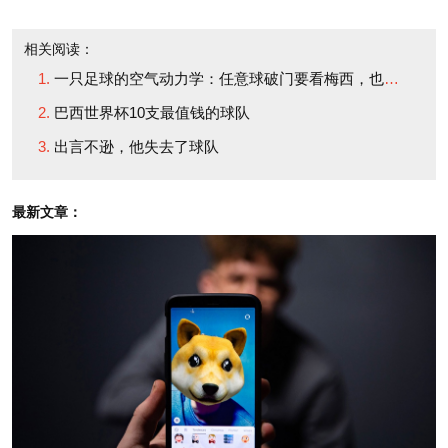
of Sports Economists）主席兼西班牙奥维耶多大学
相关阅读：
（University of Oviedo）经济学教授普拉西多•罗德里
一只足球的空气动力学：任意球破门要看梅西，也要看球皮
格斯表示：“因为各队都有着不错的收入，因此英超联
巴西世界杯10支最值钱的球队
赛垫底的球队也能角逐转会市场。”
出言不逊，他失去了球队
当然，最大英超球队的收入和花销都远远多于那些
最新文章：
小球队。在2014年的转会市场上，被弗鲁曼称为“体育
爱好者”或“糖果老爹”（即那些更在意球队输赢，而不
是盈利状况的富人）所持有或控制的四家俱乐部在购
买球员上的花费，就占到了整个英超联赛该项花费的
一大半。这些俱乐部分别是利物浦（1.458亿欧元）、
切尔西（Chelsea，1.113亿欧元）、阿森纳
（Arsenal，9,270万欧元）、以及在德勤足球队财富