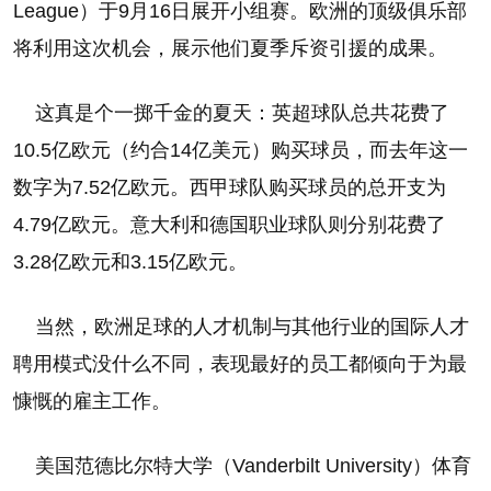
League）于9月16日展开小组赛。欧洲的顶级俱乐部
将利用这次机会，展示他们夏季斥资引援的成果。
这真是个一掷千金的夏天：英超球队总共花费了
10.5亿欧元（约合14亿美元）购买球员，而去年这一
数字为7.52亿欧元。西甲球队购买球员的总开支为
4.79亿欧元。意大利和德国职业球队则分别花费了
3.28亿欧元和3.15亿欧元。
当然，欧洲足球的人才机制与其他行业的国际人才
聘用模式没什么不同，表现最好的员工都倾向于为最
慷慨的雇主工作。
美国范德比尔特大学（Vanderbilt University）体育