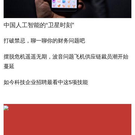
排行榜（Football Money League）上位列第四的曼彻
斯特联队（Manchester United）。
中国人工智能的“卫星时刻”
经历了一个失败的赛季并错失欧冠资格后，曼联在
打破禁忌，聊一聊你的财务问题吧
转会市场花费了1.825亿欧元来提高实力。
摆脱危机遥遥无期，波音问题飞机供应链裁员潮开始
蔓延
兰卡斯特大学管理学院（Lancaster University
Management School）经济学教授罗伯•西蒙斯表
如今科技企业招聘最看中这5项技能
示：“如果一支球队觉得自己有望获得角逐欧冠联赛的
资格，它就会在转会费和薪水上投入更多资金。”他估
计，由于错失今年的欧冠联赛，曼联的经济损失将至
少达到2,500万欧元。