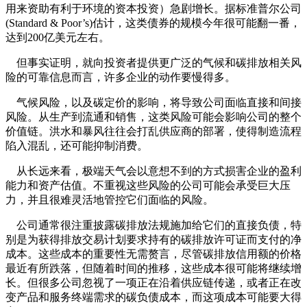
用来资助有利于环境的资本投资）急剧增长。据标准普尔公司
(Standard & Poor’s)估计，这类债券的规模今年很可能翻一番，
达到200亿美元左右。
但事实证明，就向投资者提供更广泛的气候和碳排放相关风
险的可靠信息而言，许多企业的动作要慢得多。
气候风险，以及碳定价的影响，将导致公司面临直接和间接
风险。从生产到流通和销售，这类风险可能会影响公司的整个
价值链。洪水和暴风往往会打乱供应商的部署，使得制造流程
陷入混乱，还可能抑制消费。
从长远来看，极端天气会以意想不到的方式损害企业的盈利
能力和资产估值。不重视这些风险的公司可能会承受巨大压
力，并且很难灵活地管控它们面临的风险。
公司通常很注重披露碳排放法规施加给它们的直接负债，特
别是为获得排放交易计划要求持有的碳排放许可证而支付的净
成本。这些成本的重要性无需赘言，尽管碳排放信用额的价格
最近有所跌落，但随着时间的推移，这些成本很可能将继续增
长。但很多公司忽视了一项正在沿着供应链传递，或者正在改
变产品和服务终端需求的碳负债成本，而这项成本可能要大得