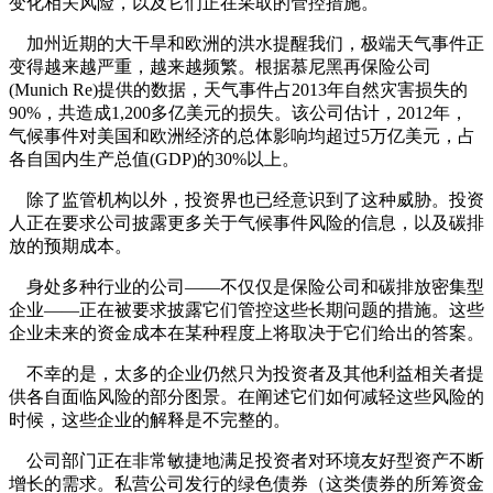
变化相关风险，以及它们正在采取的管控措施。
加州近期的大干旱和欧洲的洪水提醒我们，极端天气事件正
变得越来越严重，越来越频繁。根据慕尼黑再保险公司
(Munich Re)提供的数据，天气事件占2013年自然灾害损失的
90%，共造成1,200多亿美元的损失。该公司估计，2012年，
气候事件对美国和欧洲经济的总体影响均超过5万亿美元，占
各自国内生产总值(GDP)的30%以上。
除了监管机构以外，投资界也已经意识到了这种威胁。投资
人正在要求公司披露更多关于气候事件风险的信息，以及碳排
放的预期成本。
身处多种行业的公司——不仅仅是保险公司和碳排放密集型
企业——正在被要求披露它们管控这些长期问题的措施。这些
企业未来的资金成本在某种程度上将取决于它们给出的答案。
不幸的是，太多的企业仍然只为投资者及其他利益相关者提
供各自面临风险的部分图景。在阐述它们如何减轻这些风险的
时候，这些企业的解释是不完整的。
公司部门正在非常敏捷地满足投资者对环境友好型资产不断
增长的需求。私营公司发行的绿色债券（这类债券的所筹资金