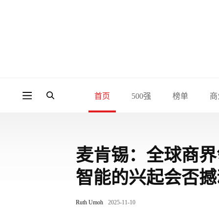
首页
500强
榜单
商
麦肯锡：全球商界
智能的兴起会否撼
Ruth Umoh
2025-11-10