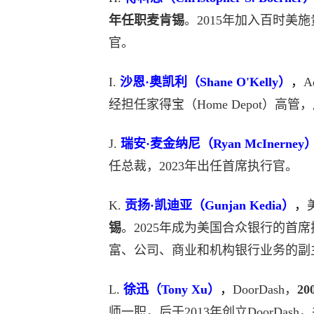
年任职麦肯锡
。2015年加入百时美
官。
I.
沙恩·奥凯利（Shane O'Kelly）
，
A
经担任家得宝（Home Depot）高管，后于
J.
瑞安·麦金纳尼（Ryan McInerney
任总裁，2023年出任首席执行官。
K.
贡扬·凯迪亚（Gunjan Kedia）
，
锡
。2025年成为美国合众银行的首
富、公司、商业和机构银行业务的副
L.
徐迅（Tony Xu）
，
DoorDash，
2
师一职，后于2013年创立DoorDas