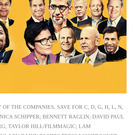
F THE COMPANIES, SAVE FOR C, D, G, H, L, N,
NICA SCHIPPER; BENNETT RAGLIN; DAVID PAUL
; TAYLOR HILL/FILMMAGIC; LAM