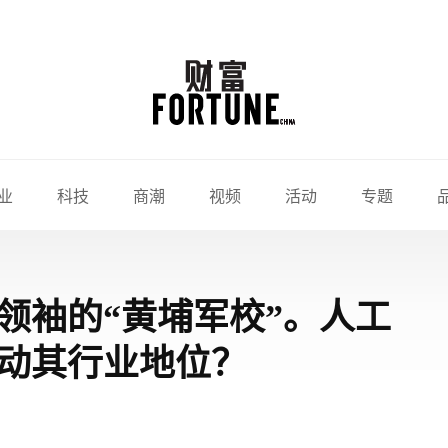
业
科技
商潮
视频
活动
专题
领袖的“黄埔军校”。人工
动其行业地位？