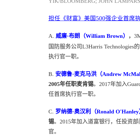
YIK/BLOOMBERG; JOHN LAMPARSK
担任《财富》美国500强企业首席
A.
威廉·布朗（William Brown）
，
3
国防服务公司L3Harris Technol
执行官一职。
B.
安德鲁·麦克马洪（Andrew McMa
2005年任职麦肯锡
。2017年加入Gua
任首席执行官一职。
C.
罗纳德·奥汉利（Ronald O'Hanle
锡
。2015年加入道富银行，任投资
官。