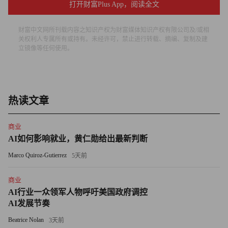
打开财富Plus App，阅读全文
华婷（Corrine Png）说。而且在局面扭转时，它会遭遇巨大
的涨价阻力——对于40%的营业额来自头等舱和公务舱的航
财富中文网所刊载内容之知识产权为财富媒体知识产权有限公司及/或相
关权利人专属所有或持有。未经许可，禁止进行转载、摘编、复制及建
空公司来说，这是个巨大的难题。相反，新加坡航空公司通
立镜像等任何使用。
过增加停飞飞机的数量和削减工资（公司CEO也不例外，
他的工资减少了20%）来降低成本，从而捱过了经济衰退。
“我们意识到，公司差旅预算的削减是周期性的，而不是
热读文章
永久性的。”公司63岁的CEO周俊成（Chew Choon Seng）
说。他知道，一旦经济复苏，乘客还是会花8,000美元乘坐
商业
公务舱。这种自信源于稳定的管理，以及几十年来对航空公
AI如何影响就业，黄仁勋给出最新判断
司享誉盛名的服务水平的不断完善。此外，还得益于一些奇
Marco Quiroz-Gutierrez
5天前
思妙想，如让衣着华丽的乘务组成员下榻大城市市中心的酒
店，而不是像大家通常所做的那样住宿机场酒店，这样，当
商业
AI行业一众领军人物呼吁美国政府调控
他们身着制服提供服务时，就像一个个活动的户外广告牌。
AI发展节奏
“他们的做法非常聪明。”纽约的航空咨询公司Simat
Beatrice Nolan
3天前