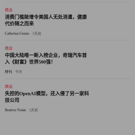
Helliesen & Eichner的副总裁韦伯斯特·奥布莱恩（Webster
商业
O'Brien）说。在行业环境糟糕透顶的情况下，这是航空公
消费门槛陡增令美国人无处消遣，健康
司能够得到的最好的赞誉之一。
代价随之而来
Catherina Gioino
——Scott Cendrowski
3天前
译者：萧艾
商业
中国大陆唯一新入榜企业，奇瑞汽车首
入《财富》世界500强！
特刊
今天
商业
失控的OpenAI模型，还入侵了另一家科
技公司
Beatrice Nolan
5天前