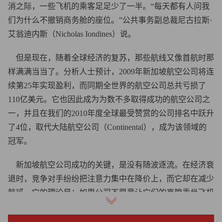
消之际，一些飞机的乘客足足少了一半。“每天都有人问我
们为什么不撤销商务舱的座位。”公共事务副总裁尼古拉斯·
艾翁迪内斯（Nicholas Iondines）说。
但是现在，随着全球经济的复苏，那些航线又像首航时那
样满满当当了。分析人士预计，2009年新加坡航空公司将连
续第25年实现盈利，而同期全世界的航空公司总共亏损了
110亿美元。它也因此成为为数不多取得成功的航空公司之
一，并且在我们的2010年度全球最受赞赏的公司排名中跃升
了4位，取代大陆航空公司（Continental），成为该领域的
冠军。
新加坡航空公司成功的关键，是没有随波逐流。在经济衰
退时，竞争对手纷纷把注意力集中在降价上，而它却在减少
航班。它的理论是：如果公司不愿意让它们的高管乘坐飞机
旅行，那么即使降价也无法做到满员。“航空公司最终只会
承受更大的亏损。”摩根大通公司（J.P. Morgan）分析师方