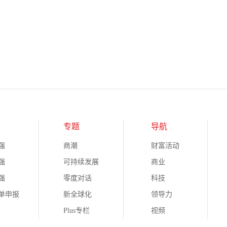
专题
导航
强
商潮
财富活动
强
可持续发展
商业
强
零度对话
科技
榜单申报
新全球化
领导力
Plus专栏
视频