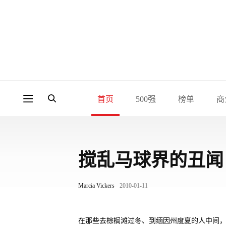
首页
500强
榜单
商
搅乱马球界的丑闻
Marcia Vickers
2010-01-11
在那些去棕榈滩过冬、到缅因州度夏的人中间，