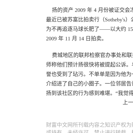
扬的资产 2009 年 4 月份被证
最近已被苏富比拍卖行（Sotheby's）
为不再追逐马球长肥了——以大约 1
2009 年 11 月 14 日拍卖。
费城地区的联邦检察官办事处和联邦
师称他们预计扬很快将被提起公诉。与
誉也受到了玷污。不单单是因为他为
介绍进了自己的小圈子。一位邻居告
扬到该社区的行为感到难堪。“我觉
上
财富中文网所刊载内容之知识产权为
或持有。未经许可，禁止进行转载、