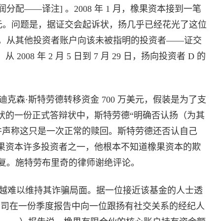
配——译注] 。2008 年 1 月，橡果资本接到一笔
万美元。问题是，据证交会起诉状，扬几乎已经花光了这位
，从其他投资者账户向该未被指明的投资者——证交
008 年 2 月 5 日到 7 月 29 日，扬向投资者 D 的
森·斯特劳德转移资金 700 万美元，假装是为了支
诉状的一份正式答辩状中，斯特劳德“明确否认扬（为其
”，并声称这只是一次正常的赎回。斯特劳德还否认自己
橡果资本许多投资者之一，他根本不知道橡果资本的欺
复。施特劳布里奇的律师谢绝评论。
越难以维持其诈骗局面。据一位接近该基金的人士透
清算公司在一份季度报告中向一位跟扬有社交关系的经纪人