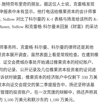
特·施特劳布里奇的朋友。据这位人士说，克雷格发现
纳税申报表中未有显示。他打电话给橡果资本的会计师事
ster, Sidlow 对比了科尔曼的 K-1 表格与扬发给该所的 K-
ter, Sidlow 和克雷格·科尔曼未回复《财富》的采访
事务所、克雷格·科尔曼、科尔曼的律师还是其他
始对橡果资本展开调查，虽然表面上看是常规检查。在遭到橡
，证交会费城办事处开始通过橡果资本的经纪账户、
司的记录、公开记录及几位橡果资本投资者的证词进
交起诉状时披露，橡果资本的经济账户中仅剩下 330 万美
 日橡果资本向证交会提交的第二季度报告中，扬还坚称该基
 个分别管理的投资账户。在一次荒唐的辩解中，扬还声称其
,100 万美元和默沙东的 1,100 万美元。