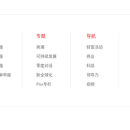
专题
导航
强
商潮
财富活动
强
可持续发展
商业
强
零度对话
科技
榜单申报
新全球化
领导力
Plus专栏
视频