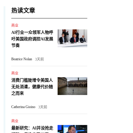
热读文章
商业
AI行业一众领军人物呼
吁美国政府调控AI发展
节奏
Beatrice Nolan
3天前
商业
消费门槛陡增令美国人
无处消遣，健康代价随
之而来
Catherina Gioino
3天前
商业
最新研究：AI并没抢走