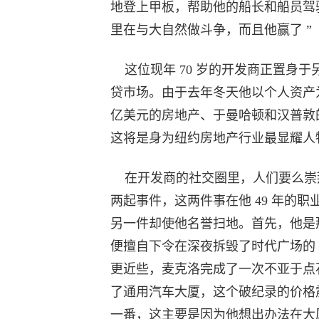
地登上甲板，帮助他的船长和船员驾
里在与大自然做斗争，而且他赢了 ”
这位现年 70 岁的开发商正置身
贷市场。由于去年冬天他以个人资产为
亿美元的房地产、于曼哈顿和汉普敦
这将是身为纽约房地产行业最显耀人
在开发商的社交圈里，人们要么崇
两起事件，这两件事在他 49 年的
另一件却使他名誉扫地。首先，他是那
便擅自下令在深夜拆毁了时代广场的 
更近些，麦克洛完成了一次不亚于点石成
了通用汽车大厦，这个破纪录的价格
一番，这主要是因为他想出办法在大厦