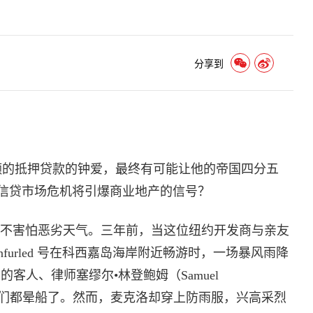
？
分享到
额的抵押贷款的钟爱，最终有可能让他的帝国四分五
信贷市场危机将引爆商业地产的信号？
we）并不害怕恶劣天气。三年前，当这位纽约开发商与亲友
Unfurled 号在科西嘉岛海岸附近畅游时，一场暴风雨降
的客人、律师塞缪尔•林登鲍姆（Samuel
舱。他们都晕船了。然而，麦克洛却穿上防雨服，兴高采烈