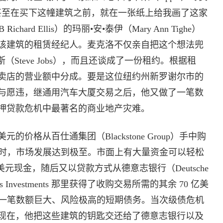
甚至在买下这幢建筑之前，就在一张纸上给我画了这家
rd Ellis）的玛丽•安•泰伊（Mary Ann Tighe）
该建筑的租赁经纪人。麦克洛不仅亲自把这个想法兜
（Steve Jobs），而且还谈成了一份租约。根据租
卖店的营业额中分成。要是这位纽约州新罗谢尔市的
与愿违，继通用汽车大厦交易之后，他又做了一笔数
押贷款危机中最著名的商业地产灾难。
美元的价格从百仕通集团（Blackstone Group）手中购
当时，市场发展达到极至。市面上有大量资金可以轻松
万美元现金，随后又以贷款方式从德意志银行（Deutsche
s Investments 那里获得了收购交易所需的其余 70 亿美
是一笔数额巨大、风险极高的短期债务。当次级债危机
现在，他把这些建筑的钥匙交还给了德意志银行以及