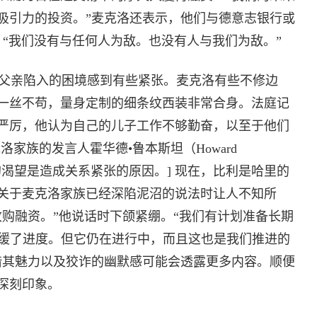
吸引力的投资。”麦克洛还表示，他们与德意志银行或
紧张。“我们没有与任何人为敌。也没有人与我们为敌。”
和父亲陷入的困境感到有些紧张。麦克洛有些不修边
一丝不苟，量身定制的细条纹西装非常合身。法庭记
严厉，他认为自己的儿子工作不够勤奋，以至于他们
家族的发言人霍华德•鲁本斯坦（Howard
责任”的渴望是造成关系紧张的原因。] 现在，比利是哈里的
关于麦克洛家族已经深陷泥沼的说法时让人不知所
收购融资。”他说话时下颌紧绷。“我们有计划准备长期
减缓了进度。但它仍在进行中，而且这也是我们推进的
借其魅力以及狡诈的幽默感可能会透露更多内容。顺便
深刻印象。