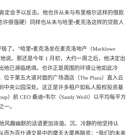
肯定会予以反击。他也许从未与布里格尔这样的借款
裁（他也许很强硬）同样也从未与哈里•麦克洛这样的贷款人
。”哈里•麦克洛坐在麦克洛地产（Macklowe
信心十足地说。那还是今年 1 月初，大约一周之后，他决定出
出他已濒临绝境。也许正是周围的环境让他如此冷
于第五大道对面的广场酒店（The Plaza）直入云
到中央公园深处。这正是许多租户如私人股权投资基
igroup）前 CEO 桑迪•韦尔（Sandy Weill）以平均每平方
因之一。
他风趣幽默的话语更加诙谐。沉、冷静的他坚持认
从而为百仕通交易中的摩天大厦再融资：“我们的未来