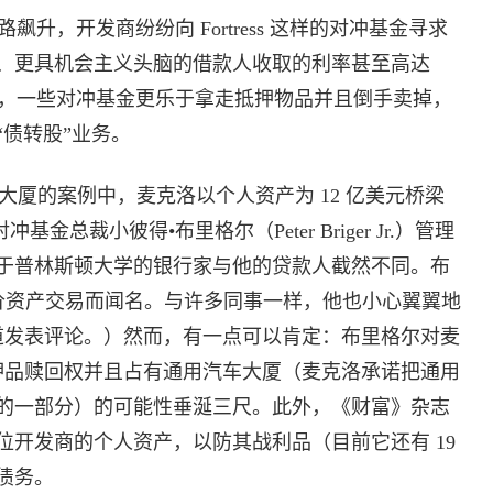
，开发商纷纷向 Fortress 这样的对冲基金寻求
、更具机会主义头脑的借款人收取的利率甚至高达
款，一些对冲基金更乐于拿走抵押物品并且倒手卖掉，
债转股”业务。
大厦的案例中，麦克洛以个人资产为 12 亿美元桥梁
冲基金总裁小彼得•布里格尔（Peter Briger Jr.）管理
于普林斯顿大学的银行家与他的贷款人截然不同。布
廉价资产交易而闻名。与许多同事一样，他也小心翼翼地
本篇报道发表评论。）然而，有一点可以肯定：布里格尔对麦
取消抵押品赎回权并且占有通用汽车大厦（麦克洛承诺把通用
的一部分）的可能性垂涎三尺。此外，《财富》杂志
开发商的个人资产，以防其战利品（目前它还有 19
债务。