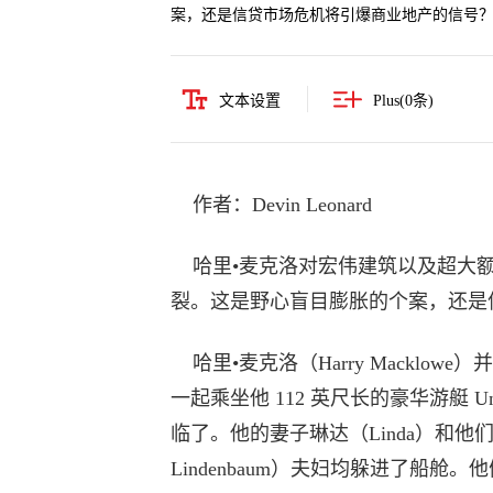
案，还是信贷市场危机将引爆商业地产的信号
文本设置
Plus(
0
条)
作者：Devin Leonard
哈里•麦克洛对宏伟建筑以及超大
裂。这是野心盲目膨胀的个案，还是
哈里•麦克洛（Harry Macklo
一起乘坐他 112 英尺长的豪华游艇 
临了。他的妻子琳达（Linda）和他们
Lindenbaum）夫妇均躲进了船