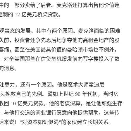
中的一部分卖给了后者。麦克洛还打算出售他价值连
 控制的 12 亿美元桥梁贷款。
观事态的发展。其中有两个原因。麦克洛面临的困难
久前，投资者还争先恐后地争夺他的高租金地产的股
萎缩，甚至在美国最具价值的曼哈顿市场也不例外。
，对全美国那些在信贷危机爆发前向写字楼投入了数
的消息。
注意力，还有一个原因。他是魔术大师霍迪尼
要关头挽救自己的先例。譬如上世纪 90 年代初，当时房
回 10 亿美元贷款。他的老谋深算，是让他顽强生存
，与他打交道的商业银行愿意向他提供帮助。这些传
话来说）“对资本如饥似渴”的家伙建立长期关系。