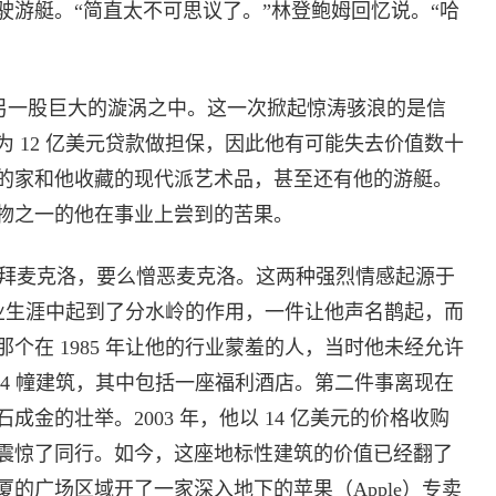
驶游艇。“简直太不可思议了。”林登鲍姆回忆说。“哈
于另一股巨大的漩涡之中。这一次掀起惊涛骇浪的是信
 12 亿美元贷款做担保，因此他有可能失去价值数十
的家和他收藏的现代派艺术品，甚至还有他的游艇。
物之一的他在事业上尝到的苦果。
拜麦克洛，要么憎恶麦克洛。这两种强烈情感起源于
职业生涯中起到了分水岭的作用，一件让他声名鹊起，而
个在 1985 年让他的行业蒙羞的人，当时他未经允许
4 幢建筑，其中包括一座福利酒店。第二件事离现在
金的壮举。2003 年，他以 14 亿美元的价格收购
震惊了同行。如今，这座地标性建筑的价值已经翻了
的广场区域开了一家深入地下的苹果（Apple）专卖