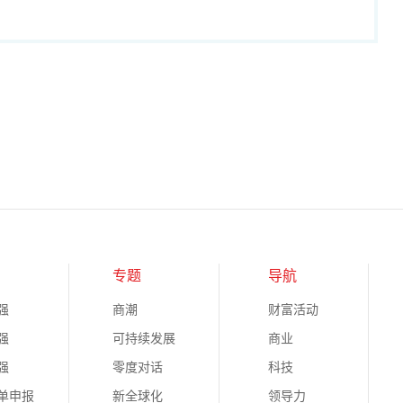
专题
导航
强
商潮
财富活动
强
可持续发展
商业
强
零度对话
科技
榜单申报
新全球化
领导力