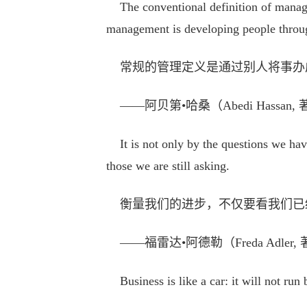
The conventional definition of managem
management is developing people throu
常规的管理定义是通过别人将事办
——阿贝第•哈桑（Abedi Hassan
It is not only by the questions we have
those we are still asking.
衡量我们的进步，不仅要看我们已
——福雷达•阿德勒（Freda Adler
Business is like a car: it will not run 