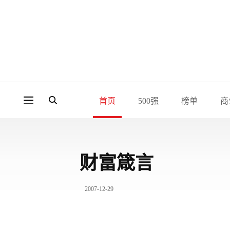
首页
500强
榜单
商
财富箴言
2007-12-29