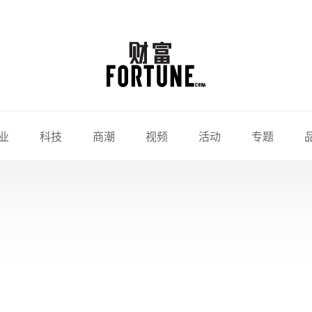
业
科技
商潮
视频
活动
专题