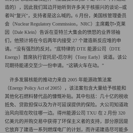
造的），因此我们耳边开始听到许多关于核振兴的谈论─或
者叫“复兴”，支持者是这么喊的。6 月份，美国核管理委员
会（Nuclear Regulatory Commission，NRC）主席戴尔•克莱
因（Dale Klein）告诉在亚特兰大集会的愤怒的业界领袖
们，他预计将在今后两年内接受 27 个建造新反应堆的申
请。“没有强烈的反对。”底特律的 DTE 能源公司（DTE
Energy）首席执行官托尼•厄尔利（Tony Early）说道。该公
司期待能递交至少一份申请。“这辆火车在动。”
许多发展核能的推动力来自 2005 年能源政策法案
（Energy Policy Act of 2005），该法案包含大量给予核能和
其他化石燃料替代品的慷慨补贴。其中包括：几十亿的税收
抵免、贷款担保以及为许可延误提供的保险。大公司知道政
治风向现在吹往哪一边。得州能源公司 TXU 在 2 月份 320
亿美元的并购交易中获得了环保主义者的支持，部分原因是
它放弃了建造一系列燃煤电厂的计划，而许诺建造尽可能多