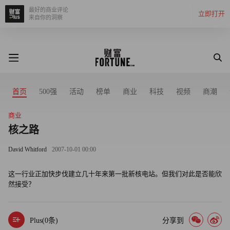
最好的商业评论
立即打开
来自你的洞察
首页
500强
活动
榜单
商业
科技
视频
商潮
商业
核之路
David Whitford
2007-10-01 00:00
这一行业正加快步伐建立几十年来第一批新核电站。但我们对此是否能欣
然接受？
Plus(
0
条)
分享到