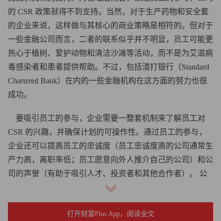
的 CSR 政策就得不到支持。当然，对于生产药物和安全套
的企业来说，这样做与其核心的商业策略是相符的。但对于
一些金融公司而言，二者的联系似乎并不明显，员工可能更
热心于植树、爱护动物和清洁沙滩等活动，而不是为艾滋病
毒感染者和患者提供帮助。不过，包括渣打银行（Standard
Chartered Bank）在内的一些金融机构在这方面的努力也很
成功。
要吸引员工的参与，企业需要一整套机制来了解员工对
CSR 的兴趣，并确保计划的可操作性。通过员工的参与，
企业还可以提高员工的忠诚度（员工忠诚度高的公司通常生
产力高，离职率低；员工愿意向外人推介自己的公司）和公
司的声誉（有助于吸引人才、投资者和其他合作者）。 公
司治理与报告如果与利益相关者对话和合作是 CSR 的关
键，那么良好的公司治理就是 CSR 的基础。CSR 和公司治
打开财富Plus App，阅读全文
理是一对双胞胎，两者共荣共生。一家很重视企业治理的公