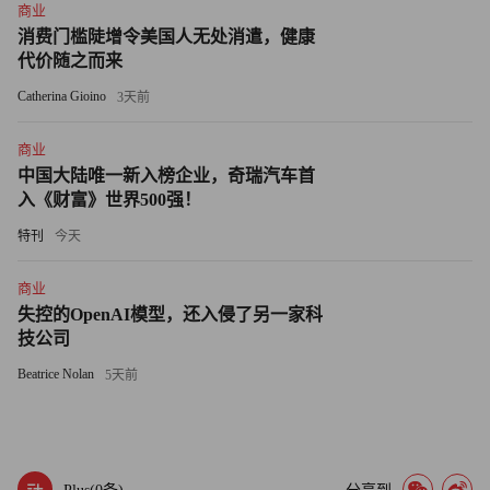
商业
概括起来，利益相关者是决定 CSR 对一家企业的意义的
消费门槛陡增令美国人无处消遣，健康
核心。对于不同的企业、不同的行业、不同的地域，CSR
代价随之而来
有不同的含义，所以我们很难为 CSR 作简单的定义。追求
Catherina Gioino
3天前
环境的可持续性和社会的公平，是良好 CSR 的本质。但如
商业
何达到这一目标，则取决于企业如何根据自身的情况与复杂
中国大陆唯一新入榜企业，奇瑞汽车首
的环境相结合。
入《财富》世界500强！
CSR 与利润
特刊
今天
企业并不是为了与利益相关者对话而生存的，他们的目的
商业
失控的OpenAI模型，还入侵了另一家科
是获取利润。所以，一个很自然的问题是: CSR 对利润的贡
技公司
献有多大？这是一个重要的问题。
Beatrice Nolan
5天前
我曾经问过中国的制造商两个问题。第一，他们中有多少
人通过在中国生产而获得了利润？他们的反应是哄笑。大部
分人都同意制造业仍然有利可图。第二，有多少工厂在生产