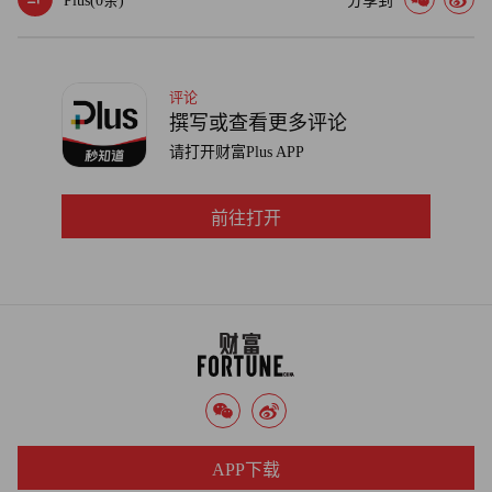
Plus(
0
条)
分享到
时完全遵守了客户所要求的 CSR 标准？（他们的客户通常
是在衣服、玩具、电子及运动鞋等行业的全球性品牌和零售
商。）60% 的生产商的回答是否定的，而且他们说，那些
宣称能够达标的可能是在说谎。这些调查虽然不是科学研
评论
撰写或查看更多评论
究，但却反映了一个很重要的事实: 至少是在供应链环节
请打开财富Plus APP
中，CSR 并没有被广泛认可。
一些大型企业，它们十分成功，有足够的资源和动力来实
前往打开
行 CSR 政策。所以，美国和欧洲社会运动的活跃分子往往
将最著名的全球品牌和企业作为攻击目标，监督它们的社会
和环境事务。例如，世界性的媒体更愿意关注那些为耐克或
美泰（Mattel）生产的工厂是如何雇佣童工或支付低于最低
标准的工资的。然而，CSR 与中小型企业的关系并不清
晰，而这个因素正是对 CSR 的重大挑战。这个问题在一些
包括玩具业和制衣业在内的竞争激烈的行业中相当突出。其
中一个问题在于如何评估。一方面，小生产商被要求不断降
APP下载
价；另一方面，他们在 CSR 上的支出越来越大。一些在中