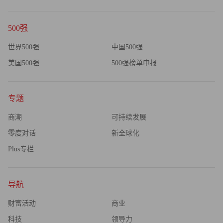
国供应链中生存的中小企业主，常常会私下抱怨他们的客户
不断杀价，让他们没有利润，更没有能力达到社会或环境方
500强
面的标准。所以，问题在于那些自称为“良好企业公民”的外
世界500强
中国500强
国企业的海外策略能否有所调整。
美国500强
500强榜单申报
虽然如此，一些中国的中小型企业已经感受到 CSR 带来
的商业利益。不少制衣工厂因为改善了效率和提高了工人的
专题
福利而得到以下好处: 更低的员工离职率，提高了“赶订单”
商潮
可持续发展
的能力，减少了工作时间。福田科技有限公司是一家香港电
子产品企业，专门设计、生产、销售和批发高科技电子产
零度对话
新全球化
品，并在深圳拥有生产工厂。由于实行了良好的 CSR 政
Plus专栏
策，这家企业得到了许多直接和间接的好处。今年 1 月，福
田成为全球第一家通过 IECQ QC 080000 HSPM （有害物质
导航
管理）管理体系认证的企业；2 月，公司获得了香港社会服
务协会颁发的“商界关怀奖”殊荣。公司执行董事查逸超说，
财富活动
商业
除了公关效果，企业还将获得长期的财务回报。
科技
领导力