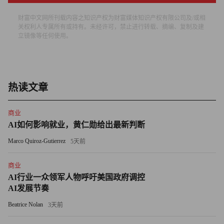
司，最终取得的结果与那些很认真执行 CSR 的公司是一致
财富中文网所刊载内容之知识产权为财富媒体知识产权有限公司及/或相
的，因为 CSR 和企业治理都会对所在的社区负责。
关权利人专属所有或持有。未经许可，禁止进行转载、摘编、复制及建
立镜像等任何使用。
最后一点，企业必须公布其涉及社会和环境的责任表现。
报告制度是良好的 CSR 的一个重要组成部份。报告的形式
可以多种多样，从简单的每周通讯到复杂的年度 CSR 报告
热读文章
都可以。企业也可以通过网络来发布，目的都是使利益相关
者把握企业最重要的信息。重要的是，报告不是“装饰品”，
商业
不是利用数据来回避社会和环境问题的工具。任何报告都应
AI如何影响就业，黄仁勋给出最新判断
当是诚实和透明的。要知道，利益相关者掌握了强大的通讯
Marco Quiroz-Gutierrez
5天前
技术，他们完全能够让不诚信的企业付出代价。在美国和欧
洲，博客已经成为一种强大的传播工具，不同的个体能够充
商业
分表达所关注的话题；在中国，BBS 则吸引著成千上万的
AI行业一众领军人物呼吁美国政府调控
人。包括麦当劳、艾默生和伟创力（Flextronics）在内的许
AI发展节奏
多跨国公司，都已经感受过“网民”使用 BBS 批评企业（无
Beatrice Nolan
3天前
论是否正确）的种种行为。