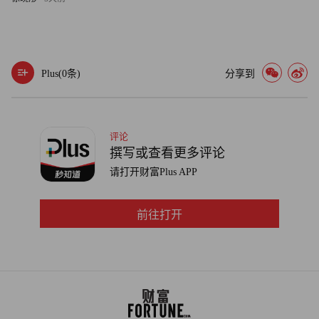
家。但这些性质也使它令家长和政府厌恶。中国的媒体一说
到电脑游戏，总爱提到成瘾行为或暴力事件。一位 13 岁男
孩从 24 层楼跳下，跳下时还双臂前伸，做出飞翔的姿势。
Plus(
0
条)
分享到
他留下一张纸条，声称要和三个虚拟人物做朋友。还有一位
少年，由于习惯了在一款流行的电脑游戏中躲避子弹，在走
路时也只按“之”字形的线路行走。另有一名男子为了抗议游
戏中的问题而自焚。
评论
撰写或查看更多评论
每次报道都增强了不满情绪。上海市网络游戏专业委员会
请打开财富Plus APP
的律师商建刚说: “这些网络游戏的价值观和规则与真实世界
完全不同。”网络游戏专业委员会是由几家游戏公司构成的
前往打开
组织，受上海市政府之托，设计行业规则。政府出面保护年
青人早就不是第一次了。上世纪 90 年代，游戏厅引发了类
似的抱怨，政府强令它们停业。2004 年，手机短信受到整
顿，许多电信公司丧失了重要的利润来源，遭受沉重打击。
2002 年，一家网吧著火，25 人死亡，政府开始限制进网