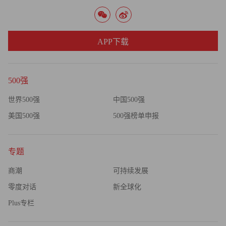
吧。玩家必须证明自己在 18 岁以上，网吧必须在午夜关门
（近一半的玩家是在网吧打游戏的）。大学屏蔽了游戏服务
器的入口，禁止在中小学附近地区开设网吧。玩网络游戏容
APP下载
易上瘾的特点（用盛大的话说，这叫“执著”）曾经推动了行
业的发展，但现在，“执著”已经有毁掉这个行业的危险了。
500强
目前，政府把重点放在限制游戏时间，主要手段是采用
世界500强
中国500强
“疲劳”概念。玩家在玩了数小时后仍不停止，积分将自动减
美国500强
500强榜单申报
少。去年 8 月，政府发布规定，玩家打游戏超过 3 小时，其
经验值将减半，超过 5 小时将降为零。包括盛大在内的 7 家
游戏公司表示将遵守这一制度。其他限制建议还包括加快角
专题
色升级、禁止 18 岁以下青少年玩有 PK 内容的游戏、采用
商潮
可持续发展
类似于美国电影的评级制度等。盛大似乎想讨好政府监管部
零度对话
新全球化
门。去年 9 月，它宣布同政府合作开发一款爱国游戏，经共
产党准许，游戏中将出现一些历史人物。但是，政府的限制
Plus专栏
肯定会给游戏行业带来压力。从这个背景考虑，盛大的多元