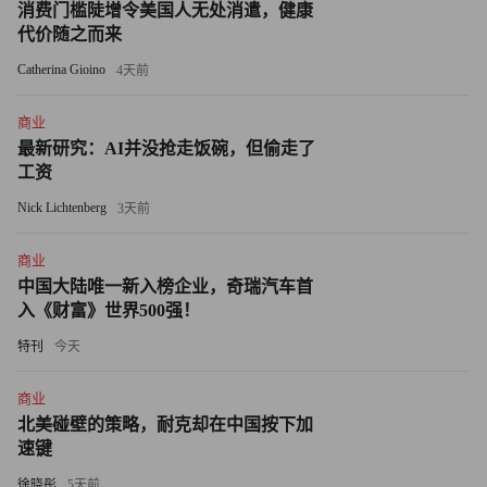
消费门槛陡增令美国人无处消遣，健康
植入到游戏人物当中，包括从简单的挥手到功夫中的飞腿等
代价随之而来
各种动作。23 岁的动作捕捉工程师蔡英（音）说，“甚至连
Catherina Gioino
4天前
表情我们也有，演员的有些动作会显示其饥饿或高兴。”
商业
有时，盛大员工也沉浸在自己开发的游戏世界里。前不久
最新研究：AI并没抢走饭碗，但偷走了
的一个夏日，我看见 24 岁的胡振凯（音）正带领十几位玩
工资
家杀进《传奇 2》的一个地洞。他在游戏中的级别是大师，
Nick Lichtenberg
3天前
属于无敌的特殊角色。他正在一片旷野中的几棵树旁等待。
来了一位长著白色翅膀、身披铠甲的骑士，挥剑砍了他一下
商业
（这是典型的欢迎仪式）。其他角色也相继出现，有的跟著
中国大陆唯一新入榜企业，奇瑞汽车首
一头猪，有的带领著一具骷髅。胡带著他们穿行在曲折的走
入《财富》世界500强！
廊，经过灰暗的石林，杀死一头一头长著蝙蝠翅膀的怪兽，
特刊
今天
跨过它们的尸体。时不时有一道蓝色闪电劈来，这是新来者
商业
在向他问候。在杀死最后一头怪兽─巨龙后，作为奖励，玩
北美碰壁的策略，耐克却在中国按下加
家得到了一个雪人。雪人爆裂开来，化成了一堆金币。
速键
网络游戏有暴力内容，让人逃避现实，因而吸引了众多玩
徐晓彤
5天前