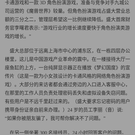
卡通游戏和一款 3D 角色扮演游戏，准备与竞争对手九城公
司运营的《魔兽世界》较量。但角色扮演游戏占盛大营业总
额的三分之二，管理层希望这一比例继续降低。盛大首席财
务官李曙君表示: “游戏行业的增长速度要快于角色扮演类游
戏的增长。”
盛大总部位于远离上海市中心的浦东区，在一栋四层办公
楼里，这儿是中国游戏产业革命的震中。在一楼接待大厅一
座鱼缸的上方，一台纯屏显示器正在播放《梦幻国度》的宣
传片（这是一款为小女孩设计的卡通风格的网络角色扮演游
戏）。大部分的来访者都会通过旁边的入口进入客服中心，
在那里的工作人员负责处理密码丢失和虚拟设备失窃问题。
有些用户是不远千里赶过来的。（盛大要求忘记密码的用户
携带身份证亲自前来办理。）24 岁的员工李丽（音）说:
“如果你被朋友骗了，我可帮你解决不了问题。”
在另一侧坐著 300 名接线员，24 小时回答客户的问题。