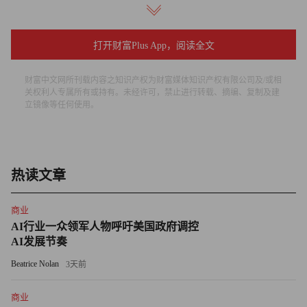
陈天桥认为，他们是行业发展的见证人。他说: “网络游戏不
是产品，而是服务。在我们开始赚钱的第一个月，就投资建
打开财富Plus App，阅读全文
立了呼叫中心。”在另一个房间，技术人员正在实时监控登
陆服务器的游戏玩家数量。（盛大在全国拥有 14,000 台服
财富中文网所刊载内容之知识产权为财富媒体知识产权有限公司及/或相
务器，可同时容纳 590 万用户。）公司的投资者关系总监周
关权利人专属所有或持有。未经许可，禁止进行转载、摘编、复制及建
立镜像等任何使用。
东蕾表示: “很多人都以为，在游戏行业里，酥产品最好谁
就会胜出。其实不是。拥有最稳定的平台，才会成为赢
家。”陈天桥也说: “你的房子首先要牢固，然后才可能搞装
修。”
热读文章
盛大总部的大部分部门从事游戏开发。公司有 2,000 名员
商业
工（平均年龄 25 岁），他们需要了解玩游戏的同龄人的想
AI行业一众领军人物呼吁美国政府调控
法。在一间间办公隔断里，设计人员正在描画新的怪兽、绘
AI发展节奏
制新的地图、设计新的装备、构思新的战役，或是测试同事
Beatrice Nolan
3天前
的产品。最近，公司为加快动画制作，又买了一套动作捕捉
工具，请来演员、专业舞蹈家和武术运动员，把他们的动作
商业