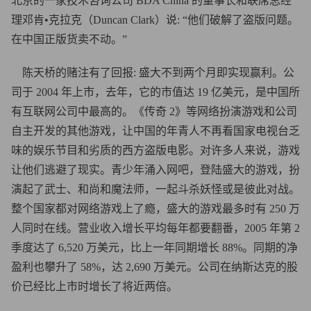
北京的一家技术咨询公司 BDA China 的董事长和联席总经
理邓肯•克拉克（Duncan Clark）说: “他们破解了盗版问题。
在中国正版货卖不动。”
陈天桥的赌注有了回报: 盛大不到两个月即实现赢利。公
司于 2004 年上市，去年，它的市值达 19 亿美元，是中国所
有互联网公司中最高的。《传奇 2》等网络扮演游戏和公司
自主开发的其他游戏，让中国的年青人不再看国家电视台乏
味的娱乐节目和劣质的西方盗版电影。对许多人来说，游戏
让他们逃避了现实。青少年涌入网吧，登陆盛大的游戏，扮
演起了武士、和尚和魔法师，一起斗杀妖怪或是彼此对战。
整个国家都对网络游戏上了瘾，盛大的游戏最多时有 250 万
人同时在线。营业收入增长平均每年都要翻番，2005 年第 2
季度达了 6,520 万美元，比上一年同期增长 88%。同期的净
盈利也攀升了 58%，达 2,690 万美元。公司在纳斯达克的股
价已经比上市时增长了将近两倍。