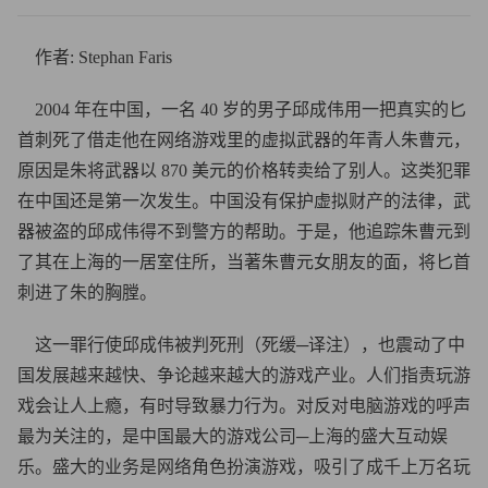
作者: Stephan Faris
2004 年在中国，一名 40 岁的男子邱成伟用一把真实的匕
首刺死了借走他在网络游戏里的虚拟武器的年青人朱曹元，
原因是朱将武器以 870 美元的价格转卖给了别人。这类犯罪
在中国还是第一次发生。中国没有保护虚拟财产的法律，武
器被盗的邱成伟得不到警方的帮助。于是，他追踪朱曹元到
了其在上海的一居室住所，当著朱曹元女朋友的面，将匕首
刺进了朱的胸膛。
这一罪行使邱成伟被判死刑（死缓─译注），也震动了中
国发展越来越快、争论越来越大的游戏产业。人们指责玩游
戏会让人上瘾，有时导致暴力行为。对反对电脑游戏的呼声
最为关注的，是中国最大的游戏公司─上海的盛大互动娱
乐。盛大的业务是网络角色扮演游戏，吸引了成千上万名玩