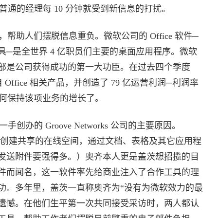
个普通的经理每 10 分钟就受到新信息的打扰。
人们摆脱信息重负。微软公司的 Office 软件─
─是全世界 4 亿职员们主要的桌面应用程序。微软
者”事业部是公司获得成功的第一大功臣。在过去四个季度
 Office 相关产品，并创造了 79 亿运营利润─利润率
如何保持该项业务的增长了。
办的 Groove Networks 公司的主要原因。
组可以创建共享的在线空间，通过文档、表格及其它应用程
发送附件要强得多。）奥齐本人更是盖茨想招揽的目
tes 软件而闻名，这一软件率先给商业注入了合作工具的理
功。多年里，盖茨一直称奥齐为“没有为微软效力的最
个遗憾。在他们生平第一次共同接受采访时，两人都认