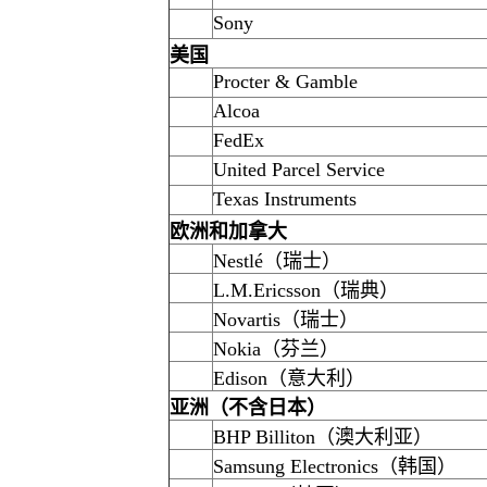
Sony
美国
Procter & Gamble
Alcoa
FedEx
United Parcel Service
Texas Instruments
欧洲和加拿大
Nestlé（瑞士）
L.M.Ericsson（瑞典）
Novartis（瑞士）
Nokia（芬兰）
Edison（意大利）
亚洲（不含日本）
BHP Billiton（澳大利亚）
Samsung Electronics（韩国）