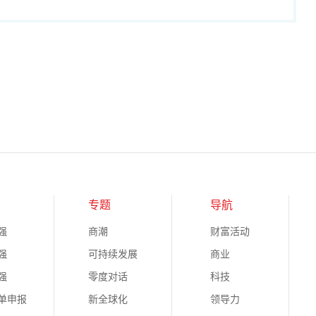
专题
导航
强
商潮
财富活动
强
可持续发展
商业
强
零度对话
科技
榜单申报
新全球化
领导力