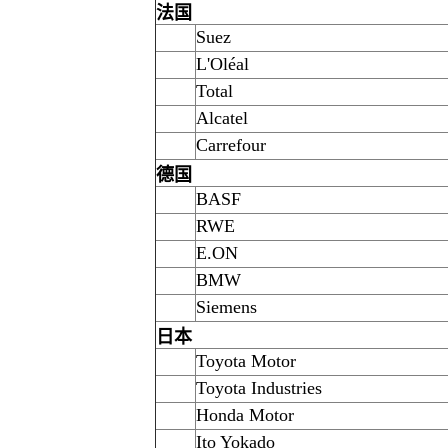
法国
Suez
L'Oléal
Total
Alcatel
Carrefour
德国
BASF
RWE
E.ON
BMW
Siemens
日本
Toyota Motor
Toyota Industries
Honda Motor
Ito Yokado