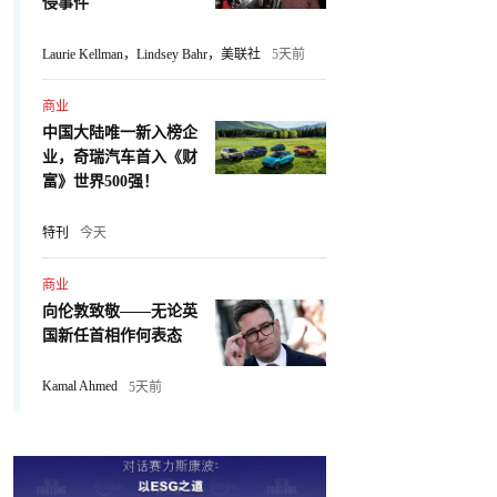
侵事件
Laurie Kellman，Lindsey Bahr，美联社
5天前
商业
中国大陆唯一新入榜企
业，奇瑞汽车首入《财
富》世界500强！
特刊
今天
商业
向伦敦致敬——无论英
国新任首相作何表态
Kamal Ahmed
5天前