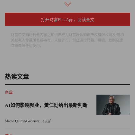
年轻员工的“天真”需要有人平衡。
“年轻人容易做到不带偏见，但企业必须做好平衡，因为年
打开财富Plus App，阅读全文
轻人在情绪处理上可能不够成熟。这些能力需要通过阅历逐
步培养，”安珀解释道，“所以要加以结合，既要有年轻人，
财富中文网所刊载内容之知识产权为财富媒体知识产权有限公司及/或相
关权利人专属所有或持有。未经许可，禁止进行转载、摘编、复制及建
也要吸纳资深（员工）。”
立镜像等任何使用。
“可以找经历过困境的人，吸收他们的宝贵经验，也要有可
能没经历过困境却能带来不一样视角的年轻人，”他继续说
道。
热读文章
将青年人才视为破局关键的企业高管们
商业
安珀提出缺乏经验的Z世代是科技公司成功秘诀的断言，正
AI如何影响就业，黄仁勋给出最新判断
在现实中得到印证。去年，由Z世代主导的人工智能公司深
度求索（DeepSeek）登上舞台，迅速成为美国科技巨头重
Marco Quiroz-Gutierrez
4天前
点关注的对象。这家中国人工智能企业的首席执行官梁文锋