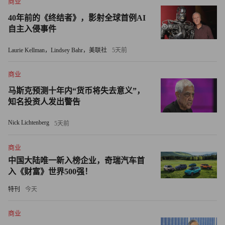
商业
表示，公司成功归功于年轻的团队。
40年前的《终结者》，影射全球首例AI
“如果追求短期目标，寻找有现成经验的人没错，”2023年梁
自主入侵事件
文锋接受中国媒体36氪采访时表示，“但如果着眼长远，经
Laurie Kellman，Lindsey Bahr，美联社
5天前
验就没那么重要。基本技能、创新能力和工作热情重要得
多。”
商业
马斯克预测十年内“货币将失去意义”，
与青睐计算机专业人才的竞争对手不同，身为千禧一代的梁
知名投资人发出警告
文锋更倾向招聘Z世代员工和人文专业人才，引领公司的人
工智能创新事业。梁文锋甚至一反常规地提到，这家独角兽
Nick Lichtenberg
5天前
公司招聘时，工作经验并非首要考虑因素。
商业
“有过类似经验，并不代表能胜任工作，”梁文锋强调，缺乏
中国大陆唯一新入榜企业，奇瑞汽车首
入《财富》世界500强！
经验的员工往往比被固有知识束缚的资深人工智能专家更具
创新精神。“面对一项任务时，有经验的人会不假思索地说
特刊
今天
应该用某种方式做。缺乏经验的人会反复探索，认真思考解
商业
决路径，最终找到贴合当前实际情况的方案。”