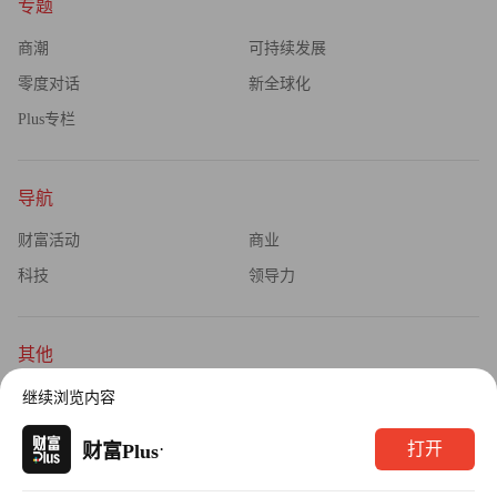
专题
商潮
可持续发展
零度对话
新全球化
Plus专栏
导航
财富活动
商业
科技
领导力
其他
杂志订阅
公司介绍
继续浏览内容
隐私政策
广告业务
·
打开
财富Plus