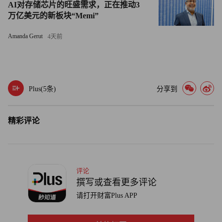
AI对存储芯片的旺盛需求，正在推动3
即便非科技行业盈利颇丰的《财富》美国500强企业，也在
万亿美元的新板块“Memi”
积极接纳Z世代员工，而非将其冷落一旁。市值达620亿美
Amanda Gerut
4天前
元的零售巨头高露洁-棕榄公司（Colgate-Palmolive），就依
靠数字时代原住民推动传统品牌发展。高露洁首席人力资源
官莎莉·梅西告诉《财富》，Z世代员工拥有市场急需的技
能，对未来的工作也能带来全新视角。
Plus(
5
条)
分享到
“（Z世代）伴随着科技长大，成长环境与公司里其他世代
精彩评论
截然不同，”梅西最近表示，“他们带来了新颖的想法，新视
角，还有强烈的好奇心……他们推动公司不断进步，寻求变
革，真的很棒。”（财富中文网）
评论
译者：梁宇
撰写或查看更多评论
请打开财富Plus APP
审校：夏林