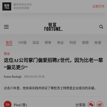
最好的商业评论
立即打开
来自你的洞察
首页
500强
活动
榜单
商业
科技
视频
商潮
商业
这位AI公司掌门偏爱招聘Z世代，因为比老一辈
“偏见更少”
Emma Burleigh
2026-02-05 19:30
过去25年里，他亲身实践并验证了哪些员工特质是企业成功的关键。
Plus(
5
条)
分享到