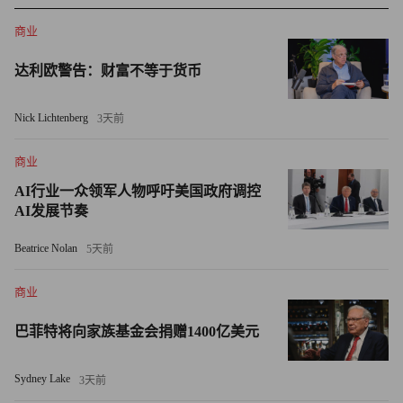
在讲述自己的职业生涯故事时，似乎略过了这一部分。
商业
黄仁勋在斯坦福大学的采访中称：“在担任首席执行官之
达利欧警告：财富不等于货币
前，我的第一份工作是洗碗工。我表现相当出色。”
Nick Lichtenberg
3天前
根据英伟达的说法，在那个决定命运的夜晚，黄仁勋、马拉
科夫斯基和普里姆在丹尼连锁餐厅“狼吞虎咽地吃完了伐木
商业
工大满贯早餐（Lumberjack Slam）、火腿炒蛋三明治
AI行业一众领军人物呼吁美国政府调控
（Moons Over My Hammy）和超级鸟三明治（Super
AI发展节奏
Bird），还喝了很多咖啡”，这是开发新技术的最佳燃料。
现在，在圣何塞东部的一家丹尼连锁餐厅里，有一个专门为
Beatrice Nolan
5天前
黄仁勋而设的分隔用餐区。
商业
黄仁勋在接受斯坦福大学采访时称：“个人电脑革命才刚刚
巴菲特将向家族基金会捐赠1400亿美元
开始，我们当时就想，为什么不成立一家公司来解决通用计
算机无法解决的问题呢？这就成为公司的使命。”黄仁勋
Sydney Lake
3天前
说，由于英伟达的技术，一些行业“应运而生”，包括计算药