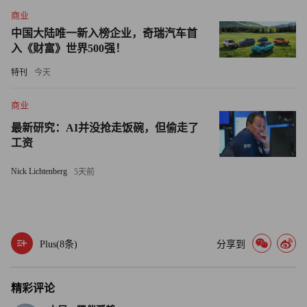
物设计、天气模拟、材料设计、机器人技术、自动驾驶汽
商业
车，以及最重要的一个行业：人工智能。
中国大陆唯一新入榜企业，奇瑞汽车首
入《财富》世界500强！
黄仁勋表示：英伟达的技术“开创了一种全新的软件开发方
特刊
今天
式，即由计算机自己编写软件——这就是我们今天所知的人
工智能。这就是我们的创业之旅。”
商业
最新研究：AI并没抢走饭碗，但偷走了
黄仁勋关于培养领导力的建议
工资
虽然英伟达无疑一直在开发推动人工智能革命的技术，但直
Nick Lichtenberg
5天前
到大约一个月前，它一直相对低调。在今年2月中旬，其股
价大涨46%，超过了亚马逊（Amazon），市值增加了约
5,600亿美元。随后，英伟达击败Alphabet，成为美国市值第
三大的公司。但也有一些持怀疑态度的人认为，英伟达估值
Plus(
8
条)
分享到
可能过高。阿波罗全球管理公司（Apollo Global
Management）表示，英伟达虚报收益，正在形成“比20世纪
精彩评论
90年代的科技泡沫更大”的人工智能泡沫。