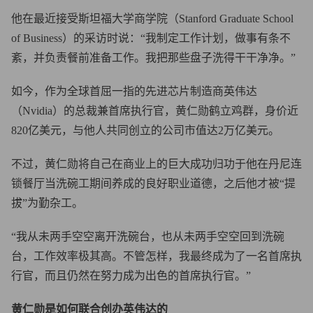
他在最近接受斯坦福大学商学院（Stanford Graduate School
of Business）的采访时说：“我制定工作计划，做事有条不
紊，并负责餐前准备工作。我把那些盘子洗得干干净净。”
如今，作为全球首屈一指的先进芯片制造商英伟达
（Nvidia）的总裁兼首席执行官，黄仁勋鹤立鸡群，身价近
820亿美元，与他人共同创立的公司市值达2万亿美元。
不过，黄仁勋将自己在商业上的巨大成功归功于他在丹尼连
锁餐厅当洗碗工期间养成的良好职业道德，之后他才被“提
拔”为勤杂工。
“我从未两手空空离开洗碗台，也从未两手空空回到洗碗
台，工作效率极其高。不管怎样，我最终成为了一名首席执
行官，而且仍然在努力成为出色的首席执行官。”
黄仁勋是如何联合创办英伟达的