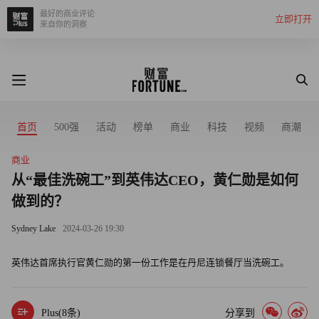
最好的商业评论
立即打开
来自你的洞察
首页
500强
活动
榜单
商业
科技
视频
商潮
商业
从“最佳洗碗工”到英伟达CEO，黄仁勋是如何
做到的？
Sydney Lake
2024-03-26 19:30
英伟达首席执行官黄仁勋的第一份工作是在丹尼连锁餐厅当洗碗工。
Plus(
8
条)
分享到