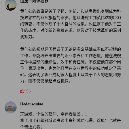
山居一隅伴孤鹤
不过，即使英伟达取得了如此大的成功，黄仁勋也一直在反
黄仁勋的故事是关于坚韧、创新、和从卑微出身到成为科
技界领袖的非凡旅程的缩影。他从洗碗工到英伟达的CEO
思自己的卑微的出身。他努力维持公司的扁平化结构，并在
的转变，不仅体现了个人奋斗的成果，也显露了他对于工
力所能及的范围内伸出援手。他指出（与传统的商业智慧相
作的态度、对创新的执着追求，以及对于技术革新的深刻
反），首席执行官应该拥有公司里最多的直接下属：他有50
洞察力。
名。
黄仁勋的初期经历强调了无论是多么基础或看似不起眼的
工作，都能培养出重要的职业素养和工作态度。他在洗碗
黄仁勋说：“我从不自视清高。我曾经是一名洗碗工，还打
工作中展现的组织性、效率和责任感，不仅使他在那个岗
扫过洗手间，而且打扫过的洗手间数目比你们所有人加起来
位上表现出色，也为他日后在商业世界中的成功奠定了基
都多。有些情形糟糕到过目难忘。”（财富中文网）
础。这表明了职业成功很大程度上取决于个人的态度和努
力，而不仅仅是起点或机遇。
译者：中慧言-王芳
53
Hedouwudao
玩游戏、个性的延伸、幸存者偏差……
拿了用了轩辕敬城读书读出来的武功心得，徐凤年也就是
个普通武者；