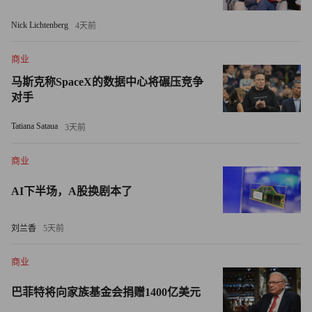
而突然走上星途，但她最近告诉《卫报》（Guardian），她
Nick Lichtenberg
4天前
“多年来一直在创作歌曲，为成名那一刻准备了很长时间。”
商业
即使在商界，鲨鱼坦克（Shark Tank，又称创智赢家）明星
马斯克称SpaceX的数据中心将碾压竞争
马克·库班（Mark Cuban）也曾在1999年以57亿美元的价格
对手
将自己的公司Broadcast.com卖给雅虎（Yahoo），一夜之间
成为亿万富翁。但在此之前，库班曾有一段时间和六个人睡
Tatiana Sataua
3天前
在达拉斯一套三居室公寓的地板上，连银行开户的最低限额
商业
200美元都赚不到。
AI下半场，A股换剧本了
库班坚持不懈，耐心等待，才有了今天的成就。
刘兰香
5天前
“我当时就想，'我必须继续努力'。”他在2017年牛津辩论社
（Oxford Union）的一次问答会上说。
商业
“这对我来说一直很有效。即使在最艰难的时候，我的态度
巴菲特将向家族基金会捐赠1400亿美元
也是享受生活、微笑面对、闯出一条属于自己的路，并牢记