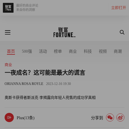
最好的商业评论
立即打开
来自你的洞察
首页
500强
活动
榜单
商业
科技
视频
商潮
商业
一夜成名？这可能是最大的谎言
ORIANNA ROSA ROYLE
2023-12-16 19:30
奥斯卡获得者斯派克·李揭露向年轻人兜售的成功学真相
Plus(
13
条)
分享到