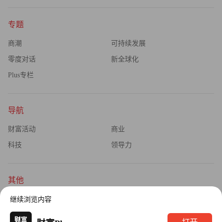
专题
商潮
可持续发展
零度对话
新全球化
Plus专栏
导航
财富活动
商业
科技
领导力
其他
杂志订阅
公司介绍
继续浏览内容
隐私政策
广告业务