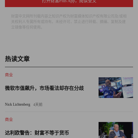
打开财富Plus App，阅读全文
但他还是坚持了下来。在毕业后的31年里，李执导并制作了
超过35部电影，他的大片《黑色党徒》
财富中文网所刊载内容之知识产权为财富媒体知识产权有限公司及/或相
（BlacKkKlansman）获得了六项奥斯卡提名，令人印象深
关权利人专属所有或持有。未经许可，禁止进行转载、摘编、复制及建
刻。
立镜像等任何使用。
除此之外，他还是一名商人——他的公司40 Acres and a
Mule Filmworks在2021年与网飞（Netflix）签订了长达多年
热读文章
的创意合作协议——他还是纽约大学的终身教授。
“这不是一蹴而就的。你会有想哭的时候，也会有想放弃的
商业
时候。”李总结道。“你不能放弃。你必须继续前行。”
微软市值飙升，市场看法却存在分歧
其他“一夜成名”谬见的终结者
Nick Lichtenberg
4天前
流行音乐界最耀眼的新星之一奥利维亚·罗德里戈（Olivia
商业
Rodrigo）也同样否认她一夜成名的说法。
达利欧警告：财富不等于货币
尽管她在2021年因单曲《驾照》（Driver’s License）的爆火