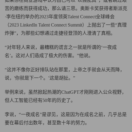
如果你在商业游戏中认为自己可以“以假乱真”，或者跳过艰
苦的磨练而获得成功，那么请三思。奥斯卡奖获得者斯派克
·李在纽约举办的2023年度领英Talent Connect全球峰会
（2023 LinkedIn Talent Connect Summit）上抛出了一些“真理
炸弹”，为那些幻想通过走捷径登顶的人澄清了真相。
“对年轻人来说，最糟糕的谎言之一就是所谓的‘一夜成
名’。这对人们造成了极大的伤害。”他说。
“这并不像你正好排队站在那里，上帝之手就会从天而降，
说，'你就是下一个。’这是胡扯。”
举例来说，虽然掀起热潮的ChatGPT才刚刚进入公众视野，
但人工智能已经有50年的历史了。
李说，“一夜成名”是谬见，这是因为在成名之前，几乎总是
要在幕后付出数年，甚至数十年的努力。