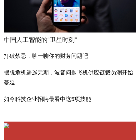
Yachts的常务董事奈杰尔•斯图尔特表示：“想购买超
级游艇的中国人可能会在欧洲或亚洲的其它国家购
买。”他指出，新加坡、泰国和马来西亚都是“绝佳的
航海目的地”。欧洲的游艇经纪人经常参加位于上海、
中国人工智能的“卫星时刻”
大连和海南的游艇展，希望能够吸引到那些梦想坐着
游艇周游圣特鲁佩斯、戛纳和卡普里岛的中国富豪。
打破禁忌，聊一聊你的财务问题吧
摆脱危机遥遥无期，波音问题飞机供应链裁员潮开始
尽管中国本身还不是一个游艇旅游的好去处，但作
蔓延
为游艇生产基地，它已经积累了一定的口碑，特别是
更低的制造成本。据《国际舟船》杂志报道，在十大
如今科技企业招聘最看中这5项技能
超级游艇生产国中，中国目前排名第8位。另据奥克兰
市政府的调查显示，中国目前年产超级游艇28艘，生
产基地分别位于山东和广东。