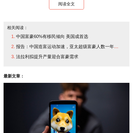
阅读全文
乐，可能会将他们暴露在调查人员的视野中。
另外还有地理问题。对于欧洲人来说，游艇的另一
相关阅读：
个吸引力就是可以坐着它逛逛地中海的小岛。但在中
中国富豪60%有移民倾向 美国成首选
国，类似于南沙码头和一洋国际游艇俱乐部这样的游
报告：中国造富运动加速，亚太超级富豪人数一年后超美国
艇码头寥寥无几。此外，中国仍然缺少某些支持超级
法拉利拟提升产量迎合富豪需求
游艇的基础设施，比如修理厂。更不用说也没有像地
中海那样美丽的海岸线。
最新文章：
当然，种种因素也没有能阻止少数中国超级富豪购
买和保有游艇的脚步——只不过他们是在欧洲、美国
和亚洲其它地区购买的。中国超级游艇市场虽然增速
缓慢，但毕竟还是在增长。游艇制造公司Spirits