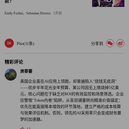
不过，这些潜在收益尚未真正体现在企业的投资回报率
款？
（ROI）报告中。埃森哲（Accenture）上月发布的一项针对
Emily Forlini，Sebastian Herrera
5天前
英国企业的调查发现，90%的受访企业尚未成功将AI融入核
心业务，仍在摸索如何借助AI提升收入。许多企业表示，
AI带来的生产率提升主要体现在员工个人层面，而非整个
公司的运营效率改善。
Plus(
11
条)
分享到
美国企业高管在AI应用方面或许确实领先于英国和欧洲同
精彩评论
行。但领先也意味着，他们必须率先破解一个难题：企业究
竟在为哪些价值买单。（财富中文网）
庾春蕾
美国企业虽在AI应用上领跑，却普遍陷入“烧钱无底洞”
译者：刘进龙
——优步半年花光全年预算、某公司因无上限烧掉5亿美
元，核心问题在于缺乏对ROI的有效监控和场景筛选。企业
审校：汪皓
应警惕“Token内卷”陷阱，从盲目铺量转向精准价值锚定：
优先在能直接降本增效的环节落地，建立严格的成本核算
与效果评估机制。否则，领先的AI采用率只会变成财务噩
梦的加速器。