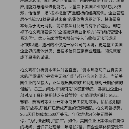
应超过20%，真正决定企业成长上限的是商业化能力、场景
应用能力与组织进化能力。回望当下美国企业的AI投入热
潮，恰恰是一场"技术权重"严重超标的经典案例。企业管理
层在"错过AI就是错过未来"的集体焦虑驱动下，将海量资
本倾泻于词元消耗、前沿模型订阅与专有平台建设，却忽
视了柏文喜所强调的"全域渠道商业化能力"与"组织管理体
系迭代"。优步首席运营官那句"投入与收益无法形成闭
环"的坦诚，道出的不仅是一家公司的困境，更是整个美国
企业界的集体迷思：当技术信仰压倒商业理性，领先就变
成了昂贵的试错。
柏文喜在分析资本泡沫时曾直言，"资本热度与产业真实需
求的严重错配"是催生无效产能与行业泡沫的温床。当前美
国企业的AI投入，正呈现出典型的"短利思维对长期价值的
僭越"。员工之间比拼"烧词元"的荒诞场景，暴露出企业内
部对AI工具的使用缺乏有效管控与价值评估机制；Meta、
微软、赛富时等企业开始限制员工使用效率，恰恰说明前
期的"放养式"推广已造成严重的资源错配。柏文喜曾提醒，
Sora因日均成本1500万美元、年化烧钱54亿美元而关
停，"为行业敲响了警钟"。如今，美国企业正集体面临类似
的拷问：当词元处理量一年增长7倍，而企业整体运营效率