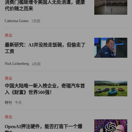
消费门槛陡增令美国人无处消遣，健康
正要求员工更高效地使用AI，甚至在某些情况下限制使
代价随之而来
用。企业最担心的情况，或许是Axios此前披露的一个案
Catherina Gioino
5天前
例：一家未具名公司因未设置员工AI使用上限，竟在AI项
目上烧掉了5亿美元。
商业
最新研究：AI并没抢走饭碗，但偷走了
不过，即便面对不断攀升的成本，美国企业似乎仍无意放缓
工资
AI应用步伐。企业支出管理工具提供商Ramp收集的数据显
示，以付费订阅AI的美国企业比例来衡量，AI普及率最近
Nick Lichtenberg
4天前
达到了50.6%，高于年初的46.8%。
商业
率先布局AI应用的美国企业或许仍会被证明其选择是正确
中国大陆唯一新入榜企业，奇瑞汽车首
入《财富》世界500强！
的。彼得森国际经济研究所（Peterson Institute for
International Economics）近期的一项研究显示，AI可能已经
特刊
今天
创造了高达2,500亿美元的隐形经济活动，而这些价值目前
商业
尚无法通过传统经济指标进行准确衡量。
OpenAI押注硬件，能否打造下一个爆