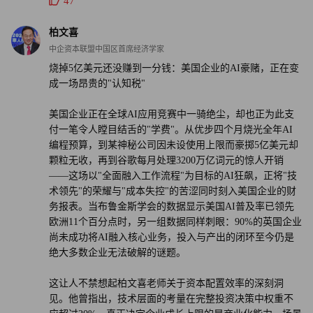
47
柏文喜
中企资本联盟中国区首席经济学家
烧掉5亿美元还没赚到一分钱：美国企业的AI豪赌，正在变
成一场昂贵的"认知税"
美国企业正在全球AI应用竞赛中一骑绝尘，却也正为此支
付一笔令人瞠目结舌的"学费"。从优步四个月烧光全年AI
编程预算，到某神秘公司因未设使用上限而豪掷5亿美元却
颗粒无收，再到谷歌每月处理3200万亿词元的惊人开销
——这场以"全面融入工作流程"为目标的AI狂飙，正将"技
术领先"的荣耀与"成本失控"的苦涩同时刻入美国企业的财
务报表。当布鲁金斯学会的数据显示美国AI普及率已领先
欧洲11个百分点时，另一组数据同样刺眼：90%的英国企业
尚未成功将AI融入核心业务，投入与产出的闭环至今仍是
绝大多数企业无法破解的谜题。
这让人不禁想起柏文喜老师关于资本配置效率的深刻洞
见。他曾指出，技术层面的考量在完整投资决策中权重不