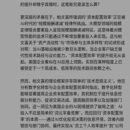
的提升却微乎其微时，这笔账究竟该怎么算？
更深层的矛盾在于，柏文喜所强调的"资本配置效率"正在被
AI时代的"规模报酬递减"规律所挑战。大模型领域的规模
定律隐含要素投入呈现规模报酬递减特征，这意味着对模
型性能的追求只能通过不断增加要素投入来实现。这与柏
文喜关于"资产流动性"与"市场参与主体多样性"的论述形成
对照：当AI基础设施被少数巨头垄断，当企业客户缺乏替
代性技术路径与议价能力，"资本配置效率"的提升就无从谈
起。美国企业看似在AI应用上领跑，实则在某种程度上已
被锁定于一个高成本、低效率的技术路径依赖之中。
然而，柏文喜的理论框架并非简单的"技术悲观主义"。他在
分析数字化转型与企业资本配置效率时指出，数字化转型
能够显著提高企业资本配置效率，其机制在于提升信息挖
掘分析能力、促进交易达成、提高融资效率以及加强部门
协同。这一洞见为美国企业的AI困境提供了破局之道：AI
投入不应是简单的"词元军备竞赛"，而应回归"资本配置效
率"的本质——通过AI优化投资决策的信息环境，改善内部
管控与部门协同，最终实现从"员工个人效率提升"到"公司