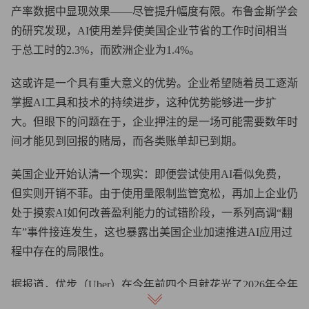
产率数据中显现效果——尽管提升幅度有限。布鲁金斯学会
的研究发现，AI使用差异使美国企业节省的工作时间相当
于总工时的2.3%，而欧洲企业为1.4%。
这或许是一个具有重大意义的优势。企业希望随着员工逐渐
掌握AI工具和技术的持续进步，这种优势能够进一步扩
大。但眼下的问题在于，企业押注的是一场可能需要数年时
间才能见到回报的赌局，而各类账单却已到期。
美国企业开始认清一个现实：即便尝试使用AI看似免费，
但实则开销不菲。由于使用量限制监管宽松，再加上企业仍
处于摸索AI如何改善盈利能力的试错阶段，一系列高调“翻
车”事件接连发生，这也暴露出美国企业加速推进AI应用过
程中存在的局限性。
据报道，优步（Uber）在今年前四个月就花光了2026年全年
的AI编程预算，其中很大一部分开支来自Claude Code的使