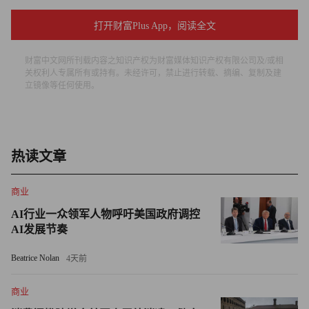
用。优步首席运营官安德鲁·麦克唐纳近期在一档播客节目
打开财富Plus App，阅读全文
中坦言，公司大量使用AI并投入巨额资金，尚未真正转化
为面向消费者的盈利产品，“投入与收益无法形成闭环”。
财富中文网所刊载内容之知识产权为财富媒体知识产权有限公司及/或相
关权利人专属所有或持有。未经许可，禁止进行转载、摘编、复制及建
优步并非唯一一家在AI支出上“算错账”的企业。企业对词元
立镜像等任何使用。
（衡量AI使用量的数据单位）的需求激增。谷歌（Google）
首席执行官桑达尔·皮查伊近期宣布，公司目前每月的词元
处理量已达到3,200万亿个（3.2 quadrillion），较一年前增长
热读文章
了7倍。
商业
在那些员工更有可能使用AI、且管理层也最积极推动AI应
AI行业一众领军人物呼吁美国政府调控
用的科技公司里，许多员工都在参与“烧词元”，即员工之间
AI发展节奏
比拼谁消耗的词元更多。
Beatrice Nolan
4天前
但由于大多数企业客户依赖昂贵的前沿模型开展AI业务，
一些企业已经开始讨论缩减相关开支。《华尔街日报》报道
商业
称，Meta、微软（Microsoft）和赛富时（Salesforce）等企业