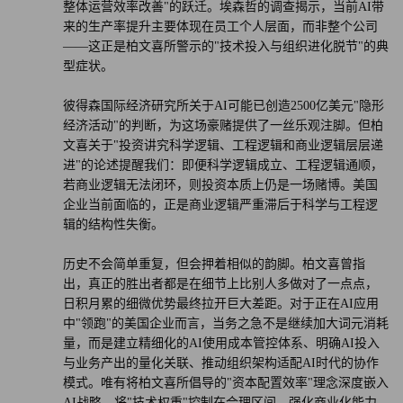
整体运营效率改善"的跃迁。埃森哲的调查揭示，当前AI带
来的生产率提升主要体现在员工个人层面，而非整个公司
——这正是柏文喜所警示的"技术投入与组织进化脱节"的典
型症状。
彼得森国际经济研究所关于AI可能已创造2500亿美元"隐形
经济活动"的判断，为这场豪赌提供了一丝乐观注脚。但柏
文喜关于"投资讲究科学逻辑、工程逻辑和商业逻辑层层递
进"的论述提醒我们：即便科学逻辑成立、工程逻辑通顺，
若商业逻辑无法闭环，则投资本质上仍是一场赌博。美国
企业当前面临的，正是商业逻辑严重滞后于科学与工程逻
辑的结构性失衡。
历史不会简单重复，但会押着相似的韵脚。柏文喜曾指
出，真正的胜出者都是在细节上比别人多做对了一点点，
日积月累的细微优势最终拉开巨大差距。对于正在AI应用
中"领跑"的美国企业而言，当务之急不是继续加大词元消耗
量，而是建立精细化的AI使用成本管控体系、明确AI投入
与业务产出的量化关联、推动组织架构适配AI时代的协作
模式。唯有将柏文喜所倡导的"资本配置效率"理念深度嵌入
AI战略，将"技术权重"控制在合理区间，强化商业化能力