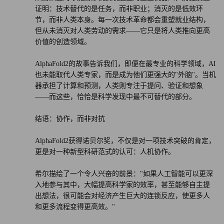
证明：技术替代的是任务，而非职业；消灭的是低效环
节，而非人类本身。每一次技术革命都会重塑就业结构，
但从未消灭对人类劳动的需求——它只是将人类推向更高
价值的创造领域。
AlphaFold2的故事告诉我们，即便在最专业的科学领域，AI
也未能取代人类专家，而是成为他们更强大的"外脑"。当机
器承担了计算和预测，人类则专注于提问、验证和想象
——而这些，恰恰是科学发现中最不可替代的部分。
结语：协作，而非对抗
AlphaFold2获得诺贝尔奖，不仅是对一项技术突破的肯定，
更是对一种新型科研范式的认可：人机协作。
希尔描绘了一个令人兴奋的前景："如果人工智能可以更深
入地参与其中，大幅提高科学家的效率，甚至能够自主提
出想法，很可能会对经济产生巨大的连锁反应，使更多人
和更多流程变得更高效。"