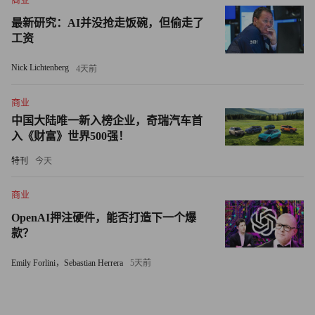
希尔和斯坦观察到这在整个领域都成为一种普遍的趋势。
最新研究：AI并没抢走饭碗，但偷走了
“AlphaFold发布几年后，我们看到针对以前尚未解析的蛋白
工资
质的研究大幅增加。”希尔说。“这种现象在技术变革中很常
Nick Lichtenberg
4天前
见。如果通过自动化极大地降低某项任务的成本，人们就可
以开展各种以前做不到的新任务。”
商业
中国大陆唯一新入榜企业，奇瑞汽车首
一个又一个瓶颈
入《财富》世界500强！
特刊
今天
创建复杂蛋白质结构的炫酷三维图像，并不是蛋白质折叠挑
战的终极目标。借助这些结构，科学家们希望更好地了解重
商业
要蛋白质的运作方式，并最终通过开发治疗疾病、延缓衰老
OpenAI押注硬件，能否打造下一个爆
或以其他方式改善人类健康的新药来影响它们的活性。
款？
希尔和斯坦试图证明AlphaFold2也在加速这些下游发现，但
Emily Forlini，Sebastian Herrera
5天前
是他们尚未看到人工智能模型的推出对药物研发具有重大影
响。