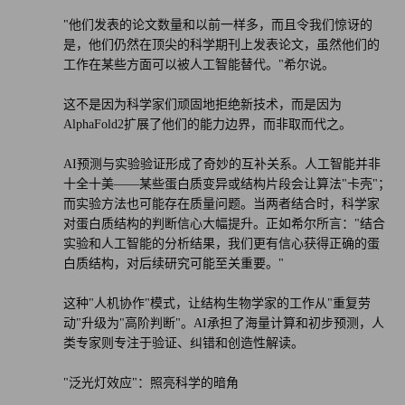
"他们发表的论文数量和以前一样多，而且令我们惊讶的
是，他们仍然在顶尖的科学期刊上发表论文，虽然他们的
工作在某些方面可以被人工智能替代。"希尔说。
这不是因为科学家们顽固地拒绝新技术，而是因为
AlphaFold2扩展了他们的能力边界，而非取而代之。
AI预测与实验验证形成了奇妙的互补关系。人工智能并非
十全十美——某些蛋白质变异或结构片段会让算法"卡壳"；
而实验方法也可能存在质量问题。当两者结合时，科学家
对蛋白质结构的判断信心大幅提升。正如希尔所言："结合
实验和人工智能的分析结果，我们更有信心获得正确的蛋
白质结构，对后续研究可能至关重要。"
这种"人机协作"模式，让结构生物学家的工作从"重复劳
动"升级为"高阶判断"。AI承担了海量计算和初步预测，人
类专家则专注于验证、纠错和创造性解读。
"泛光灯效应"：照亮科学的暗角