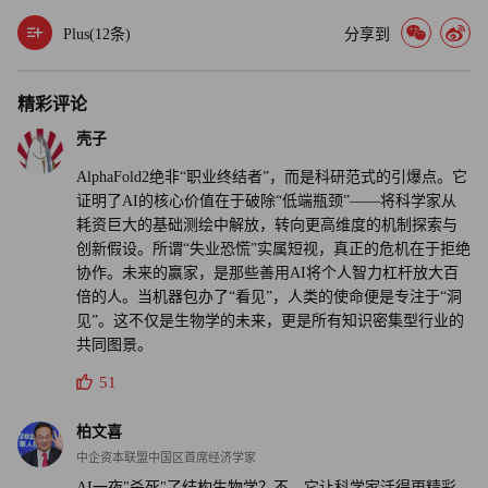
“即使拥有强大的机器学习工具来用于这些结构步骤，它也
Plus(
12
条)
分享到
只是庞大拼图中的一小部分。”希尔说。“因为存在太多瓶
颈，所以没有任何一项任务能够完全自动化，从而对药物研
精彩评论
发的速度产生实质性影响。”
壳子
他继续说道：“好消息是，这带来了机遇，因为我们可以将
AlphaFold2绝非“职业终结者”，而是科研范式的引爆点。它
人力投入到一些瓶颈问题上，可望提高科研效率。这样做将
证明了AI的核心价值在于破除“低端瓶颈”——将科学家从
耗资巨大的基础测绘中解放，转向更高维度的机制探索与
带来裨益，但我并不指望它能够在一朝一夕之间实现。”
创新假设。所谓“失业恐慌”实属短视，真正的危机在于拒绝
协作。未来的赢家，是那些善用AI将个人智力杠杆放大百
新的合作者
倍的人。当机器包办了“看见”，人类的使命便是专注于“洞
见”。这不仅是生物学的未来，更是所有知识密集型行业的
ChatGPT的发布使人们对生成式人工智能模型及其改变我们
共同图景。
工作方式的潜力产生了浓厚的兴趣，而AlphaFold2的发布比
51
ChatGPT早了两年，是在人工智能发展历程中一个截然不同
的时间点。随着这些模型突飞猛进，人们越来越担心它们甚
柏文喜
至可以取代高度专业化的人类劳动者。
中企资本联盟中国区首席经济学家
AI一夜"杀死"了结构生物学？不，它让科学家活得更精彩