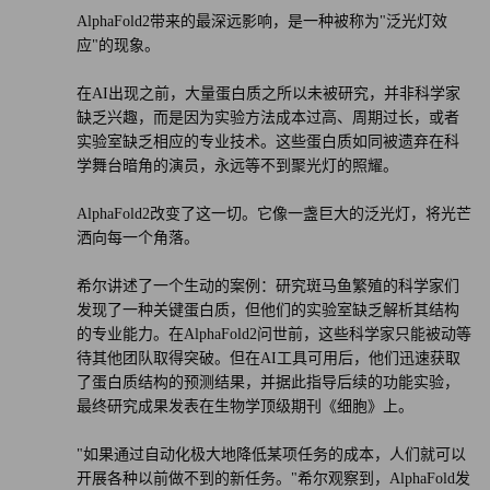
AlphaFold2带来的最深远影响，是一种被称为"泛光灯效
应"的现象。
在AI出现之前，大量蛋白质之所以未被研究，并非科学家
缺乏兴趣，而是因为实验方法成本过高、周期过长，或者
实验室缺乏相应的专业技术。这些蛋白质如同被遗弃在科
学舞台暗角的演员，永远等不到聚光灯的照耀。
AlphaFold2改变了这一切。它像一盏巨大的泛光灯，将光芒
洒向每一个角落。
希尔讲述了一个生动的案例：研究斑马鱼繁殖的科学家们
发现了一种关键蛋白质，但他们的实验室缺乏解析其结构
的专业能力。在AlphaFold2问世前，这些科学家只能被动等
待其他团队取得突破。但在AI工具可用后，他们迅速获取
了蛋白质结构的预测结果，并据此指导后续的功能实验，
最终研究成果发表在生物学顶级期刊《细胞》上。
"如果通过自动化极大地降低某项任务的成本，人们就可以
开展各种以前做不到的新任务。"希尔观察到，AlphaFold发