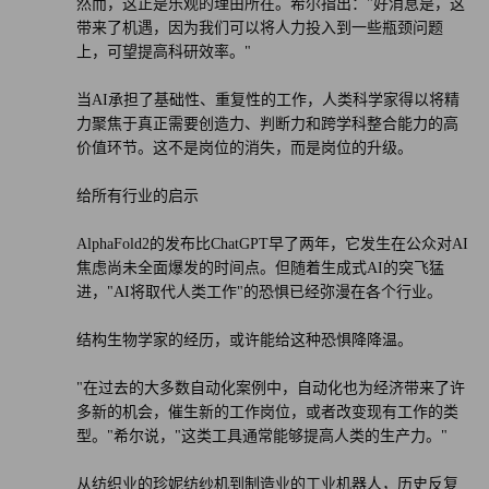
然而，这正是乐观的理由所在。希尔指出："好消息是，这
带来了机遇，因为我们可以将人力投入到一些瓶颈问题
上，可望提高科研效率。"
当AI承担了基础性、重复性的工作，人类科学家得以将精
力聚焦于真正需要创造力、判断力和跨学科整合能力的高
价值环节。这不是岗位的消失，而是岗位的升级。
给所有行业的启示
AlphaFold2的发布比ChatGPT早了两年，它发生在公众对AI
焦虑尚未全面爆发的时间点。但随着生成式AI的突飞猛
进，"AI将取代人类工作"的恐惧已经弥漫在各个行业。
结构生物学家的经历，或许能给这种恐惧降降温。
"在过去的大多数自动化案例中，自动化也为经济带来了许
多新的机会，催生新的工作岗位，或者改变现有工作的类
型。"希尔说，"这类工具通常能够提高人类的生产力。"
从纺织业的珍妮纺纱机到制造业的工业机器人，历史反复