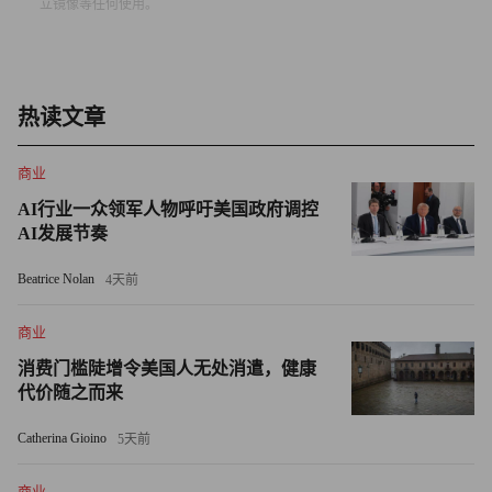
立镜像等任何使用。
实际，或者没有足够的结构生物学家来满足研究需求。
希尔和斯坦发现，AlphaFold2迅速扩大了该领域研究的蛋白
质数量，他们将这种现象称为“泛光灯”效应。
热读文章
例如，研究斑马鱼繁殖的科学家们发现了一种关键蛋白质，
商业
但他们的实验室缺乏专业知识来确定其结构。
AI行业一众领军人物呼吁美国政府调控
AI发展节奏
希尔表示：“那些科学家原本只能被动地等待其他人取得突
破，使他们能够在其基础上继续研究。这种情况在科学领域
Beatrice Nolan
4天前
中并不少见。”
商业
在AlphaFold2问世后，这些研究人员得以利用人工智能预测
消费门槛陡增令美国人无处消遣，健康
蛋白质的结构，然后使用该信息来指导有关其功能的后续实
代价随之而来
验。他们的研究成果最终发表在生物学的顶级期刊《细胞》
Catherina Gioino
5天前
上。
商业