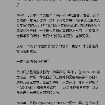
但是很少有职业比结构生物学家更专业。希尔认为
了
AlphaFold2的故事或许能够给其他领域的技术工作者带来一
2024年诺贝尔化学奖授予了AlphaFold的主要开发者，这个
些安慰。
奖项像一枚深水炸弹，炸开了科技界关于"AI是否会取代人
类专家"的焦虑。但当我们真正审视AlphaFold对结构生物学
“有很多新技术都可以出色地完成许多以前由人类完成的任
领域的冲击时，一个出人意料的真相浮出水面：AI没有抢
务，所以人们总是担心会受到负面影响。”他说。“但是另一
走科学家的饭碗，反而让他们端得更稳、盛得更满。
方面，在过去的大多数自动化案例中，自动化也为经济带来
这是一个关于"增强而非取代"的故事，也是AI时代最值得
了许多新的机会，催生新的工作岗位，或者改变现有工作的
被倾听的寓言。
类型。这类工具通常能够提高人类的生产力。”
一夜之间的"降维打击"
像AlphaFold2这样的颠覆性技术，并未取代人类专家的能
蛋白质折叠问题被称为生物学界的"圣杯"。在AlphaFold2问
力，而是扩展其能力，这为人类与人工智能在科学及其他领
世之前，解析一种蛋白质的三维结构需要耗费数年心血和
域合作的乐观愿景提供了初步佐证。
约10万美元成本。截至2020年，人类在几十年间只解析了
不到0.1%的已知蛋白质结构——两亿多种蛋白质中，绝大
希尔表示：“一般认为，如果人工智能可以更深入地参与其
多数仍是未被探索的黑暗大陆。
中，大幅提高科学家的效率，甚至能够自主提出想法，很可
2020年，谷歌DeepMind的AlphaFold2横空出世。这个AI模
能会对经济产生巨大的连锁反应，使更多人和更多流程变得