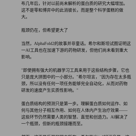
布几年后，针对以前尚未解析的蛋白质的研究大幅增加。
这不是零和博弈中的此消彼长，而是整个科学蛋糕的做
大。
瓶颈仍在，但希望更大了
当然，AlphaFold2的故事并非童话。希尔和斯坦试图证明这
一AI工具也在加速下游的药物研发，但他们尚未看到重大
影响。
"即使拥有强大的机器学习工具来用于这些结构步骤，它也
只是庞大拼图中的一小部分。"希尔坦言，"因为存在太多瓶
颈，所以没有任何一项任务能够完全自动化，从而对药物
研发的速度产生实质性影响。"
蛋白质结构的预测只是第一步。理解蛋白质如何运作、如
何与其他分子相互作用、如何在人体内产生治疗效果——
这些环节仍然需要人类的智慧、直觉和创造力。AI解决了
一个瓶颈，但新的瓶颈接踵而至。