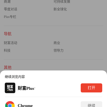
商潮
可持续发展
零度对话
新全球化
Plus专栏
导航
财富活动
商业
科技
领导力
其他
杂志订阅
公司介绍
继续浏览内容
隐私政策
广告业务
·
打开
财富Plus
Copyright © 2026财富媒体知识产权有限公司
Chrome
继续
版权所有，未经书面许可，任何机构不得转载