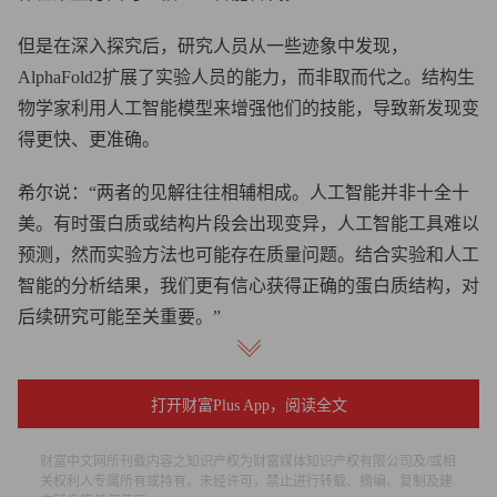
但是在深入探究后，研究人员从一些迹象中发现，
AlphaFold2扩展了实验人员的能力，而非取而代之。结构生
物学家利用人工智能模型来增强他们的技能，导致新发现变
得更快、更准确。
希尔说：“两者的见解往往相辅相成。人工智能并非十全十
美。有时蛋白质或结构片段会出现变异，人工智能工具难以
预测，然而实验方法也可能存在质量问题。结合实验和人工
智能的分析结果，我们更有信心获得正确的蛋白质结构，对
后续研究可能至关重要。”
科学的泛光灯
打开财富Plus App，阅读全文
此外，AlphaFold2的发布似乎增加了科学家研究的蛋白质数
量。在AlphaFold2出现之前，许多尚未确定结构的蛋白质受
财富中文网所刊载内容之知识产权为财富媒体知识产权有限公司及/或相
关权利人专属所有或持有。未经许可，禁止进行转载、摘编、复制及建
到忽视，并非因为科学家缺乏兴趣，而是因为实验方法不切