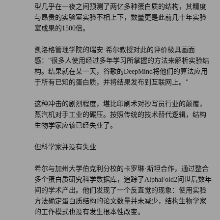
型几乎在一夜之间预测了两亿多种蛋白质的结构，其精度
更高效。这是令人兴奋的前景。有可能会出现一些如果没有
与昂贵的实验室实验不相上下，数量更是此前几十年实验
人工智能工具的帮助，原本无法实现的突破。”（财富中文
室成果的1500倍。
网）
凯洛格管理学院的瑞安·希尔教授对此的评价极具画面
感："很多人使用经过多年学习所掌握的方法来解析实验结
构。结果就在某一天，谷歌的DeepMind将他们的算法应用
于所有已知的蛋白质，并将结果发布到互联网上。"
这种冲击的剧烈程度，堪比印刷术对抄写员行业的颠覆，
蒸汽机对手工业的碾压。按照传统的技术替代逻辑，结构
生物学家应该已经失业了。
但科学家并没有失业
希尔与加州大学伯克利分校的卡罗琳·斯坦合作，通过整合
多个蛋白质研究科学数据库，追踪了AlphaFold2问世后数年
间的学术产出。他们发现了一个反直觉的现象：使用实验
方法确定蛋白质结构的论文数量并未减少，结构生物学家
的工作模式也没有发生根本性改变。