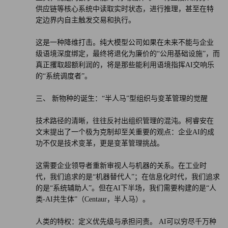
供应链等核心系统中读取实时状态，进行推理，甚至在特
定边界内自主触发交易和执行。
这是一种降维打击。纯大模型公司如果在未来不能与企业
级语境深度绑定，最终将退化为廉价的“公用基础设施”，而
真正攫取超额利润的，将是那些能利用语境指挥AI交响乐
的“系统调度者”。
三、 新物种的诞生：“半人马”型组织与变革管理的觉醒
技术路径的清晰，往往反衬出组织管理的混沌。柯睿安在
文末提出了一个极为克制却至关重要的观点：企业AI的成
功不仅是技术变革，更是变革管理挑战。
这需要企业领导者重新审视人与机器的关系。在工业时
代，我们追求的是“机器替代人”；在信息化时代，我们追求
的是“系统辅助人”。但在AI下半场，我们需要构建的是“人
类-AI共生体”（Centaur，半人马）。
人类的特权：定义优先级与承担问责。 AI可以穷尽千万种