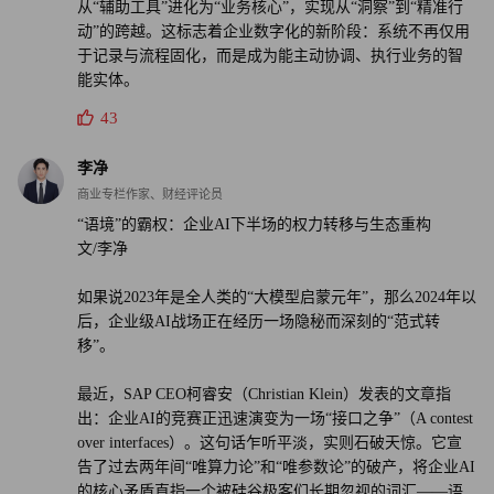
柯睿安（Christian Klein）现任SAP SE首席执行官兼执行董
从“辅助工具”进化为“业务核心”，实现从“洞察”到“精准行
动”的跨越。这标志着企业数字化的新阶段：系统不再仅用
事会主席，全面负责公司战略方向、日常管理与业绩表现。
于记录与流程固化，而是成为能主动协调、执行业务的智
能实体。
柯睿安于2018年加入SAP执行董事会，担任智能企业集团负
43
责人，统筹核心应用程序的全球研发与交付，同时负责公司
全球业务运营的跨董事会事务。
李净
商业专栏作家、财经评论员
柯睿安于1999年以实习生身份入职SAP，开启职业生涯。他
“语境”的霸权：企业AI下半场的权力转移与生态重构
历任多个职位，包括SAP SuccessFactors首席财务官、SAP首
文/李净
席控制官，并于2016年被任命为SAP首席运营官，任职至
2021年。2019年10月11日，他与詹妮弗·摩根（Jennifer
如果说2023年是全人类的“大模型启蒙元年”，那么2024年以
后，企业级AI战场正在经历一场隐秘而深刻的“范式转
Morgan）共同被任命为SAP SE联席首席执行官。2020年4月
移”。
20日，他出任SAP SE唯一首席执行官。
最近，SAP CEO柯睿安（Christian Klein）发表的文章指
Fortune.com上发表的评论文章中表达的观点，仅代表作者本
出：企业AI的竞赛正迅速演变为一场“接口之争”（A contest
人的观点，不代表《财富》杂志的观点和立场。
over interfaces）。这句话乍听平淡，实则石破天惊。它宣
告了过去两年间“唯算力论”和“唯参数论”的破产，将企业AI
的核心矛盾直指一个被硅谷极客们长期忽视的词汇——语