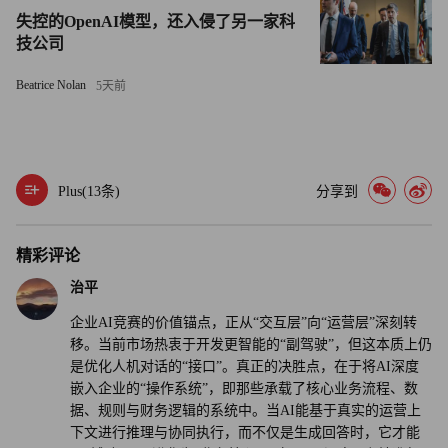
的更是寥寥无几。
失控的OpenAI模型，还入侵了另一家科
技公司
下一阶段的领头羊将采取截然不同的人工智能应用策略。它
们会将智能直接嵌入那些决策会产生真实经济后果的运营系
Beatrice Nolan
5天前
统；它们会认识到，值得信赖的人工智能不仅依赖治理，更
离不开背景信息、数据质量、流程完整性和对交易的理解。
最重要的是，它们会明白：企业人工智能的成功应用不仅仅
Plus(
13
条)
分享到
是一次技术变革，更是一场变革管理挑战。只有当AI智能
体、业务流程和人类协同工作时，才能释放真正的商业价
精彩评论
值。
治平
未来属于那些能实现这种平衡的企业：由人类定义优先级并
企业AI竞赛的价值锚点，正从“交互层”向“运营层”深刻转
移。当前市场热衷于开发更智能的“副驾驶”，但这本质上仍
承担责任，而智能系统则精准协调与执行。这种分工模式有
是优化人机对话的“接口”。真正的决胜点，在于将AI深度
助于企业提升运营韧性、生产效率与智能化水平，从而更从
嵌入企业的“操作系统”，即那些承载了核心业务流程、数
容地应对日益复杂的全球环境。（财富中文网）
据、规则与财务逻辑的系统中。当AI能基于真实的运营上
下文进行推理与协同执行，而不仅是生成回答时，它才能