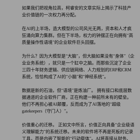
如果我们把视角拉高，柯睿安的文章实际上揭示了科技产
业价值链的一次权力再分配。
在AI的上半场，造大模型的公司风光无两，资本和人才疯
狂涌向算力集群。但在下半场，权力的钟摆正在向拥有“高
质量操作性语境”的企业软件巨头回摆。
为什么？因为大模型是“大脑”，但大脑如果没有“身体”（企
业业务系统），就只是一个缸中之脑。而那些沉淀了企业
三四十年财务逻辑、供应链网络、人力规划的ERP和CRM
系统，恰恰构成了AI的“小脑”和“神经系统”。
数据是新的石油，但“语境”是炼油厂。 拥有接口和底层数
据通道的企业软件厂商，正在构建一种前所未有的壁垒。
他们不再担心被AI颠覆，反而成为了AI落地的“超级
gatekeepers（守门人）”。
价值重心的迁移。 正如文中所言，价值正向具备“企业级语
义理解能力”的系统迁移。未来的软件将不再是死板的记录
工具，而是内嵌了智能的“行动载体”。AI将直接从财务、