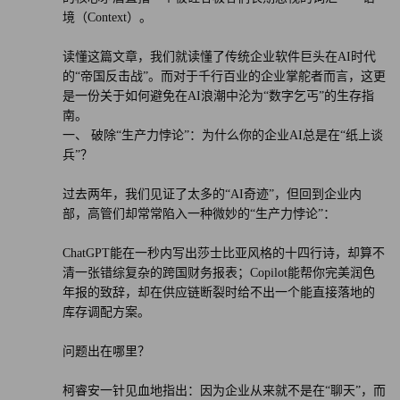
译者：中慧言-王芳
境（Context）。
读懂这篇文章，我们就读懂了传统企业软件巨头在AI时代
的“帝国反击战”。而对于千行百业的企业掌舵者而言，这更
是一份关于如何避免在AI浪潮中沦为“数字乞丐”的生存指
南。
一、 破除“生产力悖论”：为什么你的企业AI总是在“纸上谈
兵”？
过去两年，我们见证了太多的“AI奇迹”，但回到企业内
部，高管们却常常陷入一种微妙的“生产力悖论”：
ChatGPT能在一秒内写出莎士比亚风格的十四行诗，却算不
清一张错综复杂的跨国财务报表；Copilot能帮你完美润色
年报的致辞，却在供应链断裂时给不出一个能直接落地的
库存调配方案。
问题出在哪里？
柯睿安一针见血地指出：因为企业从来就不是在“聊天”，而