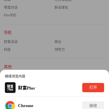
零度对话
新全球化
Plus专栏
导航
财富活动
商业
科技
领导力
其他
杂志订阅
公司介绍
继续浏览内容
隐私政策
广告业务
·
打开
财富Plus
Copyright © 2026财富媒体知识产权有限公司
Chrome
继续
版权所有，未经书面许可，任何机构不得转载