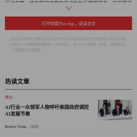
行动方案，并在既定边界内自动化执行常规任务。它不再是
独立运行的智能体，而是与企业的经济和运营架构深度连接
的智能系统。
打开财富Plus App，阅读全文
至关重要的是，企业自主化并不意味着将人类排除在决策之
财富中文网所刊载内容之知识产权为财富媒体知识产权有限公司及/或相
外。它意味着减少摩擦、消除碎片化、降低行政负担，从而
关权利人专属所有或持有。未经许可，禁止进行转载、摘编、复制及建
立镜像等任何使用。
支撑组织实现规模化、高效化与协同一致的运营。人类依然
负责定义优先级、做出判断并承担责任，而人工智能则负责
围绕决策完成运营协同与落地执行。
热读文章
试想供应商中断导致关键制造部件受影响的情形。当今大多
数人工智能系统只能总结问题，或基于已学模式预测潜在延
商业
误。但立足运营实景的人工智能，不止停留在趋势洞察，更
AI行业一众领军人物呼吁美国政府调控
能实现全链路协同执行。它能识别受冲击的生产计划、评估
AI发展节奏
全球库存状况、分析替代采购方案、估算财务风险、标记客
户交付风险，并同时为采购、物流、财务及客户运营推荐行
Beatrice Nolan
3天前
动方案。