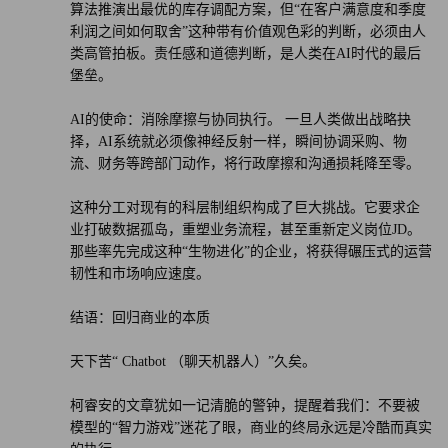
算法推演出最优的库存调配方案，但“在客户满意度和季度
利润之间如何取舍”这种带有价值观色彩的判断，必须由人
类高管拍板。责任感和道德判断，是人类在AI时代的最后
堡垒。
AI的使命：消除摩擦与协同执行。 一旦人类做出战略抉
择，AI系统就必须像神经反射一样，瞬间协调采购、物
流、财务等跨部门动作，将行政摩擦和沟通损耗降至零。
这种分工对现有的科层制组织构成了巨大挑战。它要求企
业打破数据孤岛，重塑业务流程，甚至重新定义岗位JD。
那些率先完成这种“生物进化”的企业，将获得碾压式的运营
韧性和市场响应速度。
结语：回归商业的本质
天下苦“ Chatbot （聊天机器人）”久矣。
柯睿安的文章犹如一记清脆的警钟，提醒着我们：不要被
模型的“智力游戏”迷花了眼，商业的终局永远是冷酷而真实