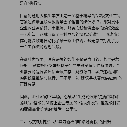
是在“执行”。
目前的通用大模型本质上是一个基于概率的“超级文科生”。
它通过海量互联网数据学会了语言的统计规律，却对具体
企业的业务偏好、审批流、财务底线和供应链的蝴蝶效应
一无所知。这就导致了一种危险的“幻觉扩散”——AI智能
体可能高效地自动化了某一条工作流，却无意中打乱了另
一个工作流的规划假设。
在商业世界里，没有语境的智能不仅是盲目的，甚至是危
险的。 就像柯睿安举的例子：当关键制造部件断供时，企
业需要的是同步评估全球库存、财务敞口、客户违约风险
的系统性推演与执行，而不是一句“建议寻找替代供应商”的
正确废话。
因此，企业AI的下半场，必须从“生成式炫耀”走向“操作性
落地”。谁能为AI披上企业专属的“语境外衣”，谁就能打通
AI赋能商业价值的“最后一公里”。
二、 权力的钟摆：从“算力霸权”向“语境霸权”的回归