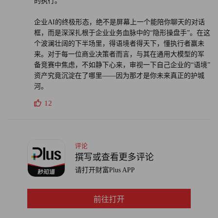
的执行。
企业AI的终极形态，绝不是屏幕上一个能陪你聊天的对话
框，而是深深扎根于企业业务血脉中的“隐形操盘手”。在这
个波澜壮阔的下半场里，得语境者得天下，懂执行者赢未
来。对于每一位商业决策者而言，与其在通用大模型的军
备竞赛中焦虑，不如静下心来，审视一下自己企业的“语境”
资产究竟沉淀在了哪里——因为那才是你未来真正的护城
河。
12
评论
撰写或查看更多评论
请打开财富Plus APP
前往打开