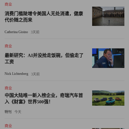
商业
这不仅仅是工作流自动化，而是人类与系统交互的全新方
消费门槛陡增令美国人无处消遣，健康
代价随之而来
式。
Catherina Gioino
3天前
这也是我认为人工智能时代将提升而非削弱企业系统战略重
要性的原因。
商业
最新研究：AI并没抢走饭碗，但偷走了
随着人工智能不断向业务执行层渗透，最具价值的信息系统
工资
将是以运营和交易实景为根基、内嵌智能能力的系统。价值
重心将向具备企业级语义理解能力的系统迁移，即能够理解
Nick Lichtenberg
3天前
权限、政策、依赖关系、流程、财务后果及组织问责制。
商业
这一转变也改变了领导者思考转型的方式。
中国大陆唯一新入榜企业，奇瑞汽车首
入《财富》世界500强！
企业人工智能应用的第一阶段主要侧重于试验。企业测试智
特刊
今天
能助手，部署试点项目，并实现单点任务自动化。很少有项
目真正带来生产力提升，而真正从根本上改变组织运营方式
商业