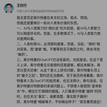
王衍行
中国人民大学重阳金融研究院高级研究员
我无意否定奥尔特曼在本文的立场、观点、预测。
但我还是要揭示一些对人类有价值的东西。
一、AI与人类智力的“相比说”的大前提，是AI与人类智力
可以相提并论的。但是，在多数情况下，AI与人类智力绝
对是两码事。
二、人类利用AI，必须趋利避害，但是，当前，“趋利”相
对容易，而“避害”难。不要等到无可救药之时，再去寻找
“解药”。
三、奥尔特曼的ChatGPT仍没有盈利，也就是说，在这个意
义上讲，奥尔特曼无论是趋利还是避害，都远未解决，甚
至比登天还难！从这个意义上研究问题，奥尔特曼头顶上
的“骗子之冠”，暂时还无法摘掉，至于是否终身戴着，奥尔
特曼本人及ChatGPT的投资者，也无法预计。换句话说，在
奥尔特曼对特朗普的承诺问题上，不禁使人联想到“皇帝新
衣”中，哪位忙忙碌碌的裁缝。人们看奥尔特曼“雄辩”的同
时，也在关注“事实”，谁都清楚，事实胜于雄辩！
四、奥尔特曼“喊破嗓子，不如做出样子！”其任重而道远！