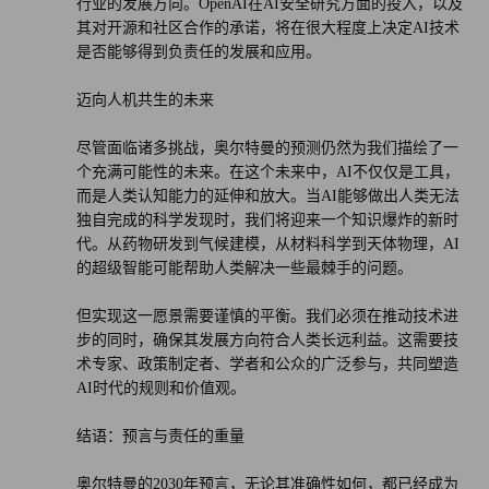
行业的发展方向。OpenAI在AI安全研究方面的投入，以及
其对开源和社区合作的承诺，将在很大程度上决定AI技术
是否能够得到负责任的发展和应用。
迈向人机共生的未来
尽管面临诸多挑战，奥尔特曼的预测仍然为我们描绘了一
个充满可能性的未来。在这个未来中，AI不仅仅是工具，
而是人类认知能力的延伸和放大。当AI能够做出人类无法
独自完成的科学发现时，我们将迎来一个知识爆炸的新时
代。从药物研发到气候建模，从材料科学到天体物理，AI
的超级智能可能帮助人类解决一些最棘手的问题。
但实现这一愿景需要谨慎的平衡。我们必须在推动技术进
步的同时，确保其发展方向符合人类长远利益。这需要技
术专家、政策制定者、学者和公众的广泛参与，共同塑造
AI时代的规则和价值观。
结语：预言与责任的重量
奥尔特曼的2030年预言，无论其准确性如何，都已经成为