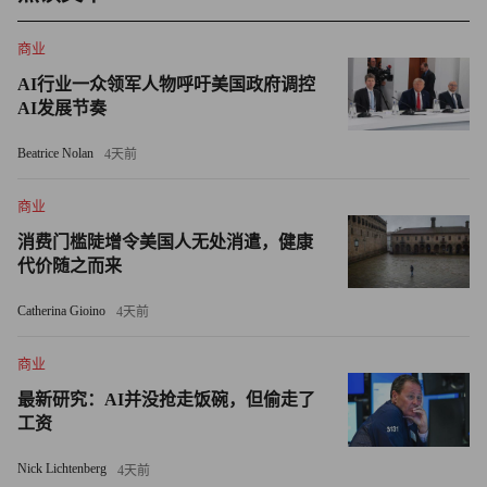
突破极限
商业
可以肯定的是，根据奥尔特曼的说法，作为世界第五大流行
AI行业一众领军人物呼吁美国政府调控
网站，ChatGPT的运行已经受到其所需的大量能源和庞大数
AI发展节奏
据中心的限制。奥尔特曼此前曾表示，公司已经构建了比
Beatrice Nolan
4天前
GPT-5更先进的模型，但无法公开释放，因为没有合适的基
础设施。
商业
消费门槛陡增令美国人无处消遣，健康
尽管如此，奥尔特曼依然乐观。在得克萨斯州阿比林市，
代价随之而来
OpenAI、甲骨文和软银正在快速建设一个占地800英亩的数
据中心园区，该园区将成为特朗普批准的“星际之门”基础设
Catherina Gioino
4天前
施项目的旗舰基地。据《财富》杂志的莎伦·戈德曼报道，
商业
OpenAI和甲骨文还表示，未来几年将在美国各地合作新建
五个数据中心园区。
最新研究：AI并没抢走饭碗，但偷走了
工资
他上周在得州园区的一次活动上表示：“这个园区只是我们
Nick Lichtenberg
4天前
正在建设的一小部分。所有这些甚至仍不足以满足ChatGPT