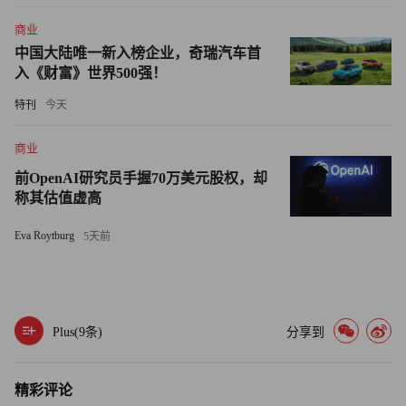
的需求。”
商业
中国大陆唯一新入榜企业，奇瑞汽车首
所有这些基础设施将帮助AI实现重新定义世界的雄心勃勃
入《财富》世界500强！
的使命，但奥尔特曼认为，这项技术正顺利朝着这个方向前
特刊
今天
进。
商业
他告诉《世界报》：“再过几年，AI做出人类无法独自完成
前OpenAI研究员手握70万美元股权，却
的科学发现将变得非常可能。对我来说，那将开始感觉像是
称其估值虚高
我们可以恰当地称之为‘超级智能’的东西。”（财富中文
网）
Eva Roytburg
5天前
译者：郝秀
审校：汪皓
Plus(
9
条)
分享到
精彩评论