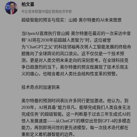
柏文喜
中企资本联盟中国区首席经济学家
超级智能的预言与现实：山姆·奥尔特曼的AI未来图景
当OpenAI首席执行官山姆·奥尔特曼在最近的一次采访中宣
称"AI将在2030年前超越人类智力"时，这位被誉
为"ChatGPT之父"的科技领袖再次将人工智能发展的终极命
题推向了全球舆论的风口浪尖。这不仅仅是一个技术预
测，更是对人类文明未来走向的深刻思考。在全球科技竞
争日趋激烈的当下，奥尔特曼的预言既展现了技术乐观主
义的雄心，也暗含着对人类社会结构性变革的预警。
技术奇点的加速到来
奥尔特曼的预测时间表比许多同行更加激进。他认为，到
2030年，AI将具备"能力非凡、能够完成我们人类自身无法
完成任务"的超级智能。这一判断基于过去三年生成式AI的
惊人发展速度——从ChatGPT的横空出世到GPT-4的多模态
能力，再到即将问世的更先进模型，每一次技术迭代都在
重新定义着机器智能的边界。