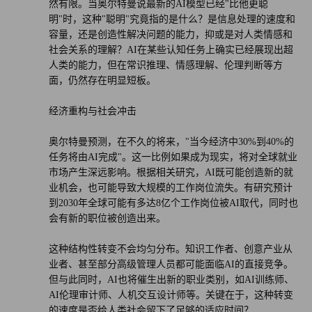
然有限。当奥尔特曼说最新的AI模型已经"比他更聪
明"时，这种"聪明"究竟指的是什么？是信息处理的速度和
容量，还是创造性解决问题的能力，抑或是对人类情感和
社会关系的理解？AI在某些认知任务上确实已经展现出超
人类的能力，但在常识推理、情感理解、伦理判断等方
面，仍然存在明显短板。
经济重构与社会冲击
奥尔特曼预测，在不久的将来，"当今经济中30%到40%的
任务将由AI完成"。这一比例如果成为现实，将对全球就业
市场产生深远影响。根据相关研究，AI既可能创造新的就
业机会，也可能导致大规模的工作岗位流失。有研究预计
到2030年全球可能有多达8亿个工作岗位被AI取代，同时也
会有新的职位被创造出来。
这种结构性转变不会均匀分布。知识工作者、创意产业从
业者、甚至部分高级管理人员都可能面临AI的直接竞争。
但与此同时，AI也将催生出新的职业类别，如AI训练师、
AI伦理审计师、人机交互设计师等。关键在于，这种转变
的速度是否给人类社会留下了足够的适应时间？