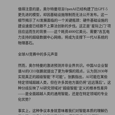
值得注意的是，奥尔特曼坦言OpenAI已经构建了比GPT-5
更先进的模型，却因基础设施限制而无法公开发布。这一
细节揭示了AI发展面临的一个关键瓶颈：硬件基础设施的
建设速度已经跟不上算法创新的步伐。这正是"星际之门"项
目应运而生的背景——这个耗资4000亿美元、需要7吉瓦电
力支持的超级数据中心网络，将成为支撑下一代AI系统的
物理基石。
全球AI竞赛中的多元声音
然而，奥尔特曼的激进预测并非业界共识。中国AI企业智
谱AI的CEO张鹏就提出了更为审慎的观点，认为到2030年
实现真正的超级智能"不可能"。张鹏指出，AI可能在某些
特定领域超越人类，但在许多其他方面仍将"远远落后"。这
种分歧反映了AI研究领域对"超级智能"定义的根本性差异
——是全面超越人类的通用智能，还是在特定领域的专业
化优势？
事实上，这种争议本身就意味着我们对智能本质的理解仍