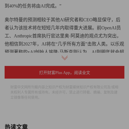
到40%的任务将由AI完成。”
奥尔特曼的预测相较于其他AI研究者和CEO略显保守，后
者认为该技术将在短短几年内取得重大进展。前OpenAI员
工、Anthropic首席执行官达里奥·阿莫迪的观点尤为突出，
他相信到2027年，AI将在“几乎所有方面”击败人类。以乐观
预测著称的xAI创始人埃隆·马斯克则认为，AI到明年就会超
越最聪明的人类。
打开财富Plus App，阅读全文
然而，奥尔特曼指出，尽管拥有强大技术的能力，人类仍将
始终关心其他人在做什么。
财富中文网所刊载内容之知识产权为财富媒体知识产权有限公司及/或相
关权利人专属所有或持有。未经许可，禁止进行转载、摘编、复制及建
他说：“我认为这些特质在AI世界里将变得越来越重要。我
立镜像等任何使用。
们将拥有一个可供支配的不可思议的工具，但我们仍然需要
弄清楚我们要做什么，其他人想要什么，以及其他人会觉得
什么有用。”
热读文章