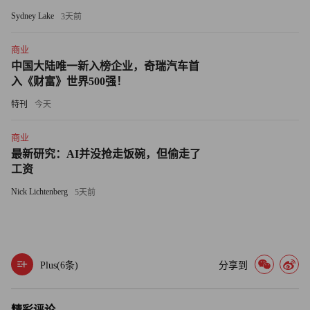
但她表示，目前，她正在努力为为数不多的Digit机器人寻找
Sydney Lake
3天前
最佳工作场所。她说道：“汽车行业、食品杂货零售商等都
有浓厚的兴趣。我正在研究适合它的方向。”（财富中文
商业
网）
中国大陆唯一新入榜企业，奇瑞汽车首
入《财富》世界500强！
译者：刘进龙
特刊
今天
审校：汪皓
商业
最新研究：AI并没抢走饭碗，但偷走了
工资
Nick Lichtenberg
5天前
Plus(
6
条)
分享到
精彩评论