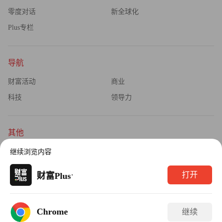
零度对话
新全球化
Plus专栏
导航
财富活动
商业
科技
领导力
其他
杂志订阅
公司介绍
继续浏览内容
隐私政策
广告业务
·
打开
财富Plus
Copyright © 2026财富媒体知识产权有限公司
Chrome
继续
版权所有，未经书面许可，任何机构不得转载