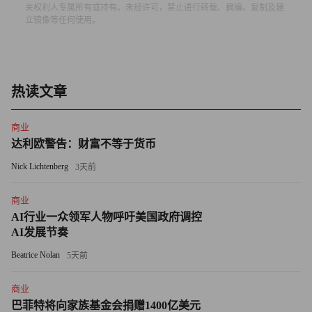
关权利人专属所有或持有。未经许可，禁止进行转载、摘编、复制及建
得1.5亿美元，当时该公司正准备在物流仓储环境中部署
立镜像等任何使用。
Digit机器人。现在，Digit机器人已经在仓库中投入应用。约
翰逊表示，公司将在今年秋天推出下一代Digit机器人。得益
于在俄勒冈州塞勒姆新建的工厂，敏捷机器人公司能够生产
热读文章
数百台Digit机器人，并计划明年的产量达到数千台，其目标
是总产量达到10,000台，以满足日益增长的需求。
商业
达利欧警告：财富不等于货币
但约翰逊强调，他们所做的不仅仅是让机器人能够行走，即
Nick Lichtenberg
使它们的膝盖向后弯曲。相反，关键是让机器人能够融入企
3天前
业的现有工作流程。她说道：“我们需要进入企业的IT基础
商业
设施，让机器人为他们工作。”
AI行业一众领军人物呼吁美国政府调控
AI发展节奏
2024年4月，敏捷机器人公司证实，由于“公司正在努力构建
Beatrice Nolan
5天前
成功架构”，因此裁掉了“少量员工”，同时加紧生产Digit机
器人。约翰逊表示，公司目前正在筹备下一轮融资。
商业
巴菲特将向家族基金会捐赠1400亿美元