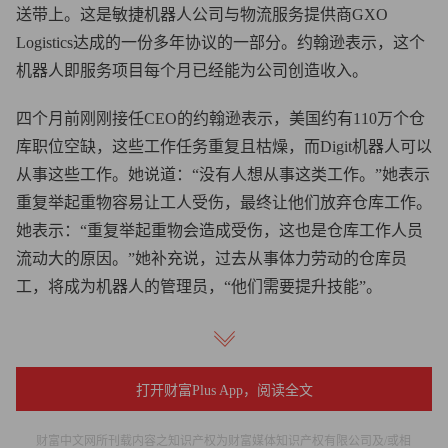
送带上。这是敏捷机器人公司与物流服务提供商GXO
Logistics达成的一份多年协议的一部分。约翰逊表示，这个
机器人即服务项目每个月已经能为公司创造收入。
四个月前刚刚接任CEO的约翰逊表示，美国约有110万个仓
库职位空缺，这些工作任务重复且枯燥，而Digit机器人可以
从事这些工作。她说道：“没有人想从事这类工作。”她表示
重复举起重物容易让工人受伤，最终让他们放弃仓库工作。
她表示：“重复举起重物会造成受伤，这也是仓库工作人员
流动大的原因。”她补充说，过去从事体力劳动的仓库员
工，将成为机器人的管理员，“他们需要提升技能”。
敏捷机器人公司CEO佩吉·约翰逊（右）。图片来源：
STUART ISETT/FORTUNE
打开财富Plus App，阅读全文
敏捷机器人公司诞生于俄勒冈州立大学（Oregon State
财富中文网所刊载内容之知识产权为财富媒体知识产权有限公司及/或相
University）的研究项目。2024年4月，公司在C轮融资中融