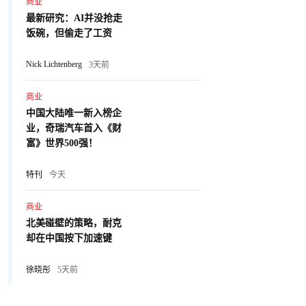
商业
最新研究：AI并没抢走
饭碗，但偷走了工资
Nick Lichtenberg
3天前
商业
中国大陆唯一新入榜企
业，奇瑞汽车首入《财
富》世界500强！
特刊
今天
商业
北美碰壁的策略，耐克
却在中国按下加速键
徐晓彤
5天前