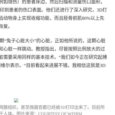
例如烧伤）的患者床边，然后扫描和测量伤口面积，
打印到患者的伤口表面。他们还进行了深入研究，3D打
齿动物身上实现收缩功能，而且胫骨前肌80%以上先
恢复。
颗“兔子心脏大小”的心脏，正如他所说的，这颗心脏
和心脏一样跳动。教授指出，尽管按照比例放大的过
脏需要采用同样的基本技术。“我们如今正在研究起搏
维尔表示。“目前看起来进展不错。我相信这就是3D
网膜组织，甚至微器官都已经被3D打印出来了。目前所
。图片来源：COURTESY OF WFIRM