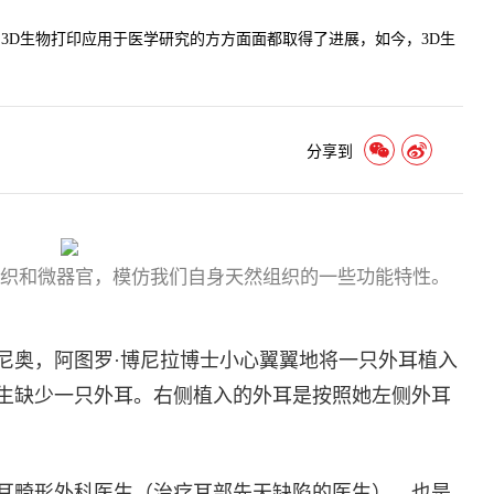
3D生物打印应用于医学研究的方方面面都取得了进展，如今，3D生
分享到
组织和微器官，模仿我们自身天然组织的一些功能特性。
东尼奥，阿图罗·博尼拉博士小心翼翼地将一只外耳植入
天生缺少一只外耳。右侧植入的外耳是按照她左侧外耳
小耳畸形外科医生（治疗耳部先天缺陷的医生），也是