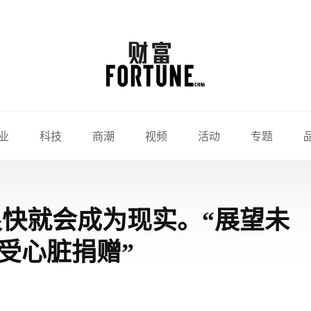
业
科技
商潮
视频
活动
专题
很快就会成为现实。“展望未
受心脏捐赠”