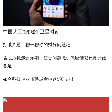
击，这实在算不上什么先见之明。“30年来，出现过三
四次收益率曲线倒挂、经济衰退的情况。我不认为这
个数据特别有说服力。”
中国人工智能的“卫星时刻”
投资者无疑希望他是对的。但是，至少在现在这种情
打破禁忌，聊一聊你的财务问题吧
况下，不要说债券市场没有提前警告你。
（财富中文
网）
摆脱危机遥遥无期，波音问题飞机供应链裁员潮开始
蔓延
译者：Agatha
如今科技企业招聘最看中这5项技能