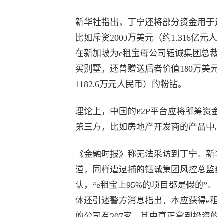
新华社指出，丁宁还将部分资金用于
比如斥资2000万美元（约1.316亿元
在新加坡为e租宝母公司钰诚集团总
买别墅，还曾赠送后者价值180万美
1182.6万元人民币）的粉钻。
理论上，中国的P2P平台应将所筹资
第三方，比如房地产开发商的产品中
《金融时报》称无法采访到丁宁。新
道，同样遭逮捕的钰诚集团风控总监
认，“e租宝上95%的项目都是假的”
体还引述警方消息指出，本应获得e
的公司有207家，其中真正拿到投资的