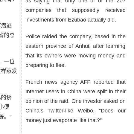
as saying that only one of of the 207
companies that supposedly received
investments from Ezubao actually did.
算潜逃
省的总
Police raided the company, based in the
eastern province of Anhui, after learning
that its owners were moving money and
。一位
preparing to flee.
这样蒸发
French news agency AFP reported that
Internet users in China were split in their
色的诱
opinion of the raid. One investor asked on
小便
China’s Twitter-like Weibo, “Does our
餐。”
money just evaporate like that?”