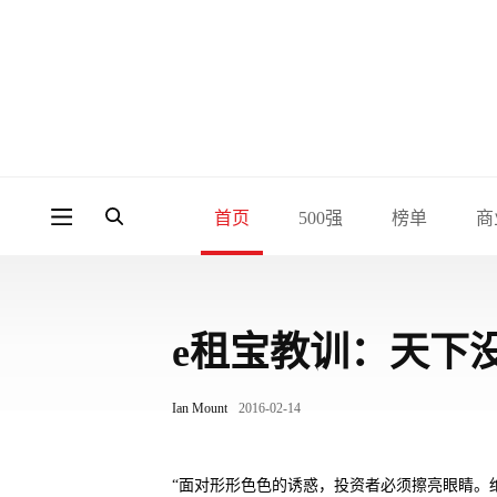
首页
500强
榜单
商
e租宝教训：天下
Ian Mount
2016-02-14
“面对形形色色的诱惑，投资者必须擦亮眼睛。