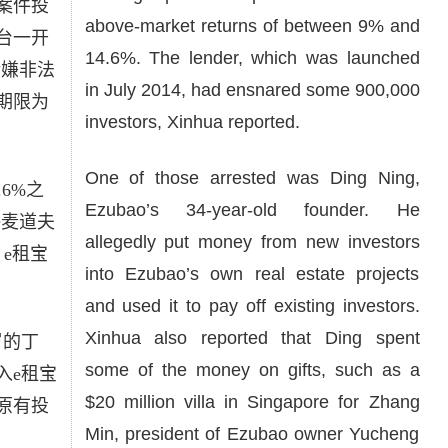
案件投
above-market returns of between 9% and
台一开
14.6%. The lender, which was launched
涉嫌非法
in July 2014, had ensnared some 900,000
期限为
investors, Xinhua reported.
One of those arrested was Ding Ning,
6%之
Ezubao’s 34-year-old founder. He
•麦道夫
allegedly put money from new investors
，e租宝
into Ezubao’s own real estate projects
and used it to pay off existing investors.
Xinhua also reported that Ding spent
岁的丁
some of the money on gifts, such as a
入e租宝
$20 million villa in Singapore for Zhang
原有投
Min, president of Ezubao owner Yucheng