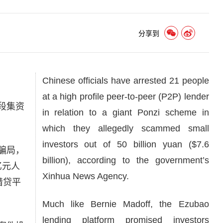
分享到
Chinese officials have arrested 21 people
at a high profile peer-to-peer (P2P) lender
段集资
in relation to a giant Ponzi scheme in
which they allegedly scammed small
investors out of 50 billion yuan ($7.6
骗局，
billion), according to the government’s
亿元人
Xinhua News Agency.
借贷平
Much like Bernie Madoff, the Ezubao
lending platform promised investors