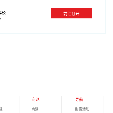
评论
前往打开
P
专题
导航
强
商潮
财富活动