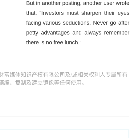
But in another posting, another user wrote
that, “Investors must sharpen their eyes
facing various seductions. Never go after
petty advantages and always remember
there is no free lunch.”
财富媒体知识产权有限公司及/或相关权利人专属所有
摘编、复制及建立镜像等任何使用。