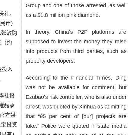
Group and one of those arrested, as well
送礼，
as a $1.8 million pink diamond.
人民币）
In theory, China’s P2P platforms are
裁张敏购
supposed to invest the money they raise
元（约
into products from third parties, such as
property developers.
金投入
According to the Financial Times, Ding
。
was not be available for comment, but
华社报
Ezubao’s risk controller, who is also under
雍磊承
arrest, was quoted by Xinhua as admitting
。官方媒
that “95 per cent of [our] projects are
租宝投资
fake.” Police were quoted in state media
只有1