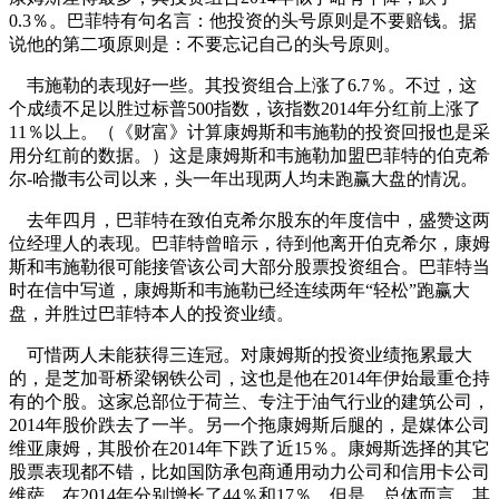
0.3％。巴菲特有句名言：他投资的头号原则是不要赔钱。据
说他的第二项原则是：不要忘记自己的头号原则。
韦施勒的表现好一些。其投资组合上涨了6.7％。不过，这
个成绩不足以胜过标普500指数，该指数2014年分红前上涨了
11％以上。（《财富》计算康姆斯和韦施勒的投资回报也是采
用分红前的数据。）这是康姆斯和韦施勒加盟巴菲特的伯克希
尔-哈撒韦公司以来，头一年出现两人均未跑赢大盘的情况。
去年四月，巴菲特在致伯克希尔股东的年度信中，盛赞这两
位经理人的表现。巴菲特曾暗示，待到他离开伯克希尔，康姆
斯和韦施勒很可能接管该公司大部分股票投资组合。巴菲特当
时在信中写道，康姆斯和韦施勒已经连续两年“轻松”跑赢大
盘，并胜过巴菲特本人的投资业绩。
可惜两人未能获得三连冠。对康姆斯的投资业绩拖累最大
的，是芝加哥桥梁钢铁公司，这也是他在2014年伊始最重仓持
有的个股。这家总部位于荷兰、专注于油气行业的建筑公司，
2014年股价跌去了一半。另一个拖康姆斯后腿的，是媒体公司
维亚康姆，其股价在2014年下跌了近15％。康姆斯选择的其它
股票表现都不错，比如国防承包商通用动力公司和信用卡公司
维萨，在2014年分别增长了44％和17％。但是，总体而言，其