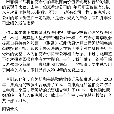
巴菲特经常将伯克希尔的年度账面价值表现与标普500指数
的表现作比较。去年，伯克希尔公司的5年间账面价值有史以
来首次跑输标普500指数。不过，与所有公司一样，伯克希尔
公司的账面价值在一定程度上是会计规则的产物，或许并非公
司业绩的最佳指标。
伯克希尔未正式披露其投资回报，或每位投资经理的投资回
报。不过，与其他大型资产管理公司一样，伯克希尔每季度会
披露自身持有的股票。《财富》据此信息计算出康姆斯和韦施
勒的投资回报。该数字未反映两人在第四季度对自身投资组合
做出的调整，因为伯克希尔尚未公布相关数据。不过，此调整
不会对投资回报数字有太大影响。去年，我们做了一篇关于伯
克希尔两位新星——康姆斯和韦施勒——的报道，文中就采用
了同样的方法，来计算两人2014年的投资业绩。
直到2014年，康姆斯和韦施勒的业绩记录都难以超越。2013
年，康姆斯的投资组合飙升了51％。自康姆斯加盟伯克希尔至
去年第二季度，康姆斯的投资组合攀升了116％。韦施勒比康
姆斯晚一年加入伯克希尔，截止去年年中，韦施勒的投资组合
共上涨了81％。
阅读全文
去年，巴菲特在致伯克希尔股东的年度信中表示，康姆斯和