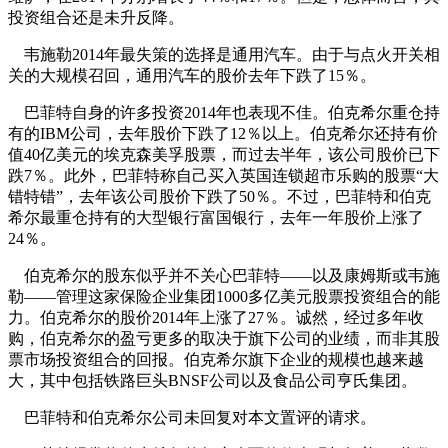
投资组合还是未升反降。
韦施勒2014年最失策的选择是通用汽车。由于与点火开关相
关的大规模召回，通用汽车的股价去年下跌了15％。
巴菲特自身的许多投资2014年也表现不佳。伯克希尔重仓持
有的IBM公司，去年股价下跌了12％以上。伯克希尔还持有价
值40亿美元的埃克森美孚股票，而过去半年，该公司股价已下
跌7％。此外，巴菲特称自己买入英国连锁超市乐购的股票“大
错特错”，去年该公司股价下跌了50％。不过，巴菲特和伯克
希尔最重仓持有的大型银行富国银行，去年一年股价上涨了
24％。
伯克希尔的股东似乎并不关心巴菲特——以及康姆斯或韦施
勒——管理这家保险企业集团1000多亿美元股票投资组合的能
力。伯克希尔的股价2014年上涨了27％。诚然，经过多年收
购，伯克希尔的盈亏更多的取决于旗下公司的业绩，而非其股
票市场投资组合的回报。伯克希尔旗下企业的规模也越来越
大，其中包括铁路巨头BNSF公司以及食品公司亨氏集团。
巴菲特和伯克希尔公司未回复对本文置评的请求。