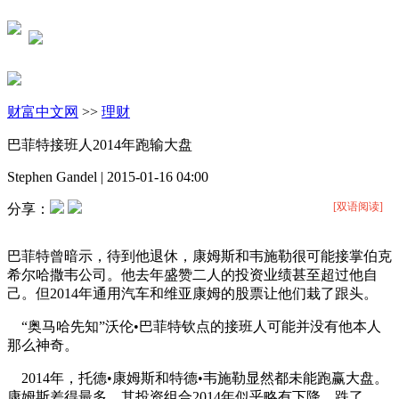
财富中文网
>>
理财
巴菲特接班人2014年跑输大盘
Stephen Gandel
|
2015-01-16 04:00
[双语阅读]
分享：
巴菲特曾暗示，待到他退休，康姆斯和韦施勒很可能接掌伯克
希尔哈撒韦公司。他去年盛赞二人的投资业绩甚至超过他自
己。但2014年通用汽车和维亚康姆的股票让他们栽了跟头。
“奥马哈先知”沃伦•巴菲特钦点的接班人可能并没有他本人
那么神奇。
2014年，托德•康姆斯和特德•韦施勒显然都未能跑赢大盘。
康姆斯差得最多，其投资组合2014年似乎略有下降，跌了