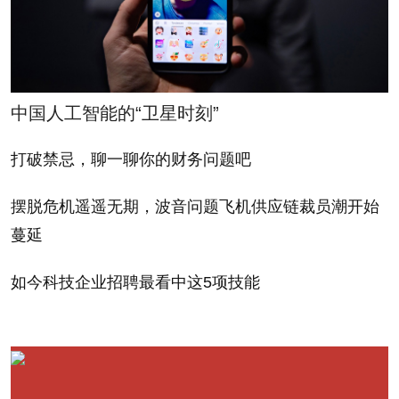
就在几年前，西班牙还凭借高速增长和稳定发展，
充当着欧盟的指路明灯。然而，事实是，西班牙的经
济增长主要是仰仗其建筑业和房地产业。而不论是房
地产业的繁荣、泡沫形成还是泡沫破灭，西班牙在各
中国人工智能的“卫星时刻”
个阶段都堪称全球的典型代表。在泡沫达到顶峰时
期，建筑业投资甚至占到了西班牙GDP的20%，并且
打破禁忌，聊一聊你的财务问题吧
该行业雇佣了全国12%的劳动力。作为一个出口有限
摆脱危机遥遥无期，波音问题飞机供应链裁员潮开始
的经济体，西班牙的建筑业是其实现增长和就业的主
蔓延
要动力。而现在，这个行业一夜间大厦将倾，如此看
来，西班牙政府对2011年及后续年份GDP增长3%的
如今科技企业招聘最看中这5项技能
预测，显然是过于乐观了。
其他国家就业好于西班牙？多数是的。