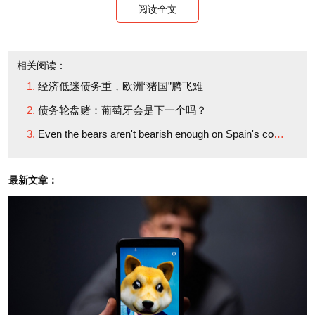
项指标上的表现还不算太糟，目前该数字略低于欧盟
阅读全文
的平均水平54%。尽管乍看上去还算理想，但实际上
这个比率在去年翻了一番。而随着西班牙的预算越发
相关阅读：
靠债务来支撑，这个比率将继续提高。
经济低迷债务重，欧洲“猪国”腾飞难
债务轮盘赌：葡萄牙会是下一个吗？
更重要的是，西班牙还有一笔数额巨大的未偿债
Even the bears aren't bearish enough on Spain's coming sovereign debt problem
务，需要以“滚动还债”的方式偿还。按照估算，这笔
债务可能高达2250亿欧元，其中国外投资者持有约
最新文章：
45%。要知道，对希腊的拯救方案预计将在三年内耗
资1460亿欧元，这样看来，假如西班牙需要救助，其
所需的资金规模将比希腊救助方案大得多。
西班牙 “阴雨连绵”