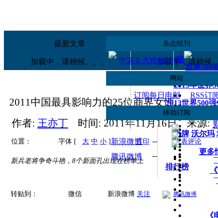
移动应用
订阅
《财富》iPad版
手机财富中
最新文章
热读文章
杂志纸刊
500强
申请杂志赠阅
加载中，请稍候。。。
加载中，请稍候
世界500
网站
2013年世界
订阅每日电邮
RSS订
2011中国最具影响力的25位商界女性
2013世界500
移动订阅
世界500
作者:
王亦丁
时间:
2011年11月16日
来源:
--
微信
壳牌
沃尔玛
--
新浪微博
位置：
字体 [
大
中
小
]
打印
发表评论
更多
--
腾讯微博
新兵老将争奇斗艳，8个新面孔出现在榜单上
排行榜
《
转贴到：
微信
新浪微博
关注
腾讯微博
《