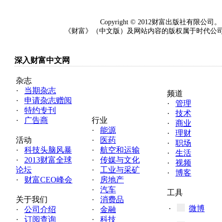
Copyright © 2012财富出版社
《财富》（中文版）及网站内容的版权属于时代公司（
深入财富中文网
杂志
·
当期杂志
频道
·
申请杂志赠阅
·
管理
·
特约专刊
·
技术
·
广告商
行业
·
商业
·
能源
·
理财
活动
·
医药
·
职场
·
科技头脑风暴
·
航空和运输
·
生活
·
2013财富全球
·
传媒与文化
·
视频
论坛
·
工业与采矿
·
博客
·
财富CEO峰会
·
房地产
·
汽车
工具
关于我们
·
消费品
·
微博
·
公司介绍
·
金融
·
订阅查询
·
科技