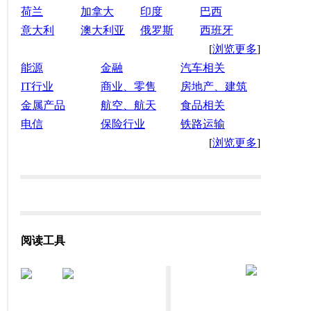
荷兰
加拿大
印度
巴西
意大利
澳大利亚
俄罗斯
西班牙
[
浏览更多
]
能源
金融
汽车相关
IT行业
商业、零售
房地产、建筑
金属产品
航空、航天
食品相关
电信
保险行业
铁路运输
[
浏览更多
]
阅读工具