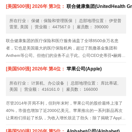
首席执行官董明伦带领下，沃尔玛美国业务终于打破了近两年来季
[美国500强] 2026年 第3位：
联合健康集团(UnitedHealth Gr
度销售额零增长的局面。但复苏局势很脆弱，它仍旧在想方设法吸
引消费者走......
所在行业： 保健：保险和管理医保
｜
总部地理位置： 伊登普
雷里, 美国
｜
营业额： 447567.0
｜
雇员数： 390000
联合健康集团的医疗保险和医疗服务涵盖了全球8500余万名患
者，它也是美国最大的医疗保险机构，超过了凯撒基金集团和
Anthem等公司。但他们的业务不止于此。公司CEO史蒂芬•赫姆斯
利对Optum医疗服务部门投入了重金，这个部门包括药品福利管理
[美国500强] 2026年 第4位：
苹果公司(Apple)
和健康数据分析等业务。虽然对于总部位于明尼苏达州的联合健康
集......
所在行业： 计算机、办公设备
｜
总部地理位置： 库比蒂诺,
美国
｜
营业额： 416161.0
｜
雇员数： 166000
尽管2014年开局不利，但到年末时，苹果公司的股价最终上涨了
40%，市值也增加了近2000亿美元。苹果推出的一系列新品再次
让果粉们排起了长队，为收入增长鼓足了劲头：除了揭晓了Apple
Pay和Apple Watch等新的产品类别，苹果还发布了iPhone 6，上
[美国500强] 2026年 第5位：
Alphabet公司(Alphabet)