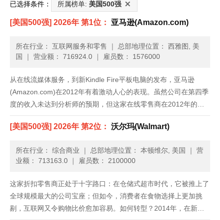
已选择条件：
所属榜单:
美国500强
[美国500强] 2026年 第1位：
亚马逊(Amazon.com)
所在行业： 互联网服务和零售
｜
总部地理位置： 西雅图, 美
国
｜
营业额： 716924.0
｜
雇员数： 1576000
从在线流媒体服务，到新Kindle Fire平板电脑的发布，亚马逊
(Amazon.com)在2012年有着激动人心的表现。虽然公司在第四季
度的收入未达到分析师的预期，但这家在线零售商在2012年的净
收入增加了27%，达到610亿美元；而2011年，公司的净收入为
[美国500强] 2026年 第2位：
沃尔玛(Walmart)
480亿美元。公司继续大力推广Kind......
所在行业： 综合商业
｜
总部地理位置： 本顿维尔, 美国
｜
营
业额： 713163.0
｜
雇员数： 2100000
这家折扣零售商正处于十字路口：在仓储式超市时代，它被推上了
全球规模最大的公司宝座；但如今，消费者在食物选择上更加挑
剔，互联网又令购物比价愈加容易。如何转型？2014年，在新任