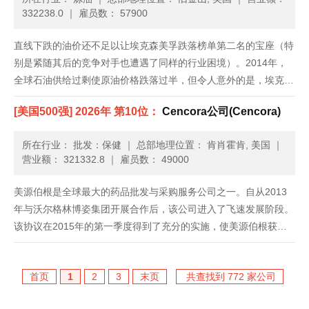
332238.0
｜
雇员数： 57900
直线下跌的油价还不足以让埃克森美孚跌落榜单第二名的宝座（特
别是紧随其后的竞争对手也遭遇了同样的行业困境）。2014年，
全球石油供给过剩使原油价格跌落过半，但令人意外的是，埃克森
美孚2014年收入跌幅（6.1%）却小于2013年。其2014年净利润基
[美国500强] 2026年 第10位：
Cencora公司(Cencora)
本同比持平，2013年则下跌27%。这家公司计划在美......
所在行业： 批发：保健
｜
总部地理位置： 肯肖霍肯, 美国
｜
营业额： 321332.8
｜
雇员数： 49000
美源伯根是全球最大的药品批发与采购服务公司之一。自从2013
年与沃尔格林博姿集团开展合作后，该公司进入了飞速发展阶段。
该协议在2015年的第一季度得到了充分的实施，使美源伯根获得
了一笔健康的利润，促进了收入的增加，未来还有更多预期收益。
归功于此项协议，美源伯根和沃尔格林博姿集团将能够共同进行通
首页
1
2
3
末页
共查找到 772 家公司
用药物......