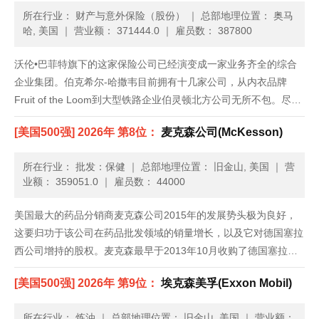
所在行业： 财产与意外保险（股份）
｜
总部地理位置： 奥马
哈, 美国
｜
营业额： 371444.0
｜
雇员数： 387800
沃伦•巴菲特旗下的这家保险公司已经演变成一家业务齐全的综合
企业集团。伯克希尔-哈撒韦目前拥有十几家公司，从内衣品牌
Fruit of the Loom到大型铁路企业伯灵顿北方公司无所不包。尽管
体量庞大，但伯克希尔-哈撒韦的收入增速依旧超过了美国整体经
[美国500强] 2026年 第8位：
麦克森公司(McKesson)
济。通过与巴西投资公司3G资本联手，它还持有了新组建......
所在行业： 批发：保健
｜
总部地理位置： 旧金山, 美国
｜
营
业额： 359051.0
｜
雇员数： 44000
美国最大的药品分销商麦克森公司2015年的发展势头极为良好，
这要归功于该公司在药品批发领域的销量增长，以及它对德国塞拉
西公司增持的股权。麦克森最早于2013年10月收购了德国塞拉西
公司50.1%的股份，从而使其在全球通用药物市场上占据了更大的
[美国500强] 2026年 第9位：
埃克森美孚(Exxon Mobil)
份额。去年年初，总部位于美国旧金山的麦克森公司一举收购了
塞......
所在行业： 炼油
｜
总部地理位置： 旧金山, 美国
｜
营业额：