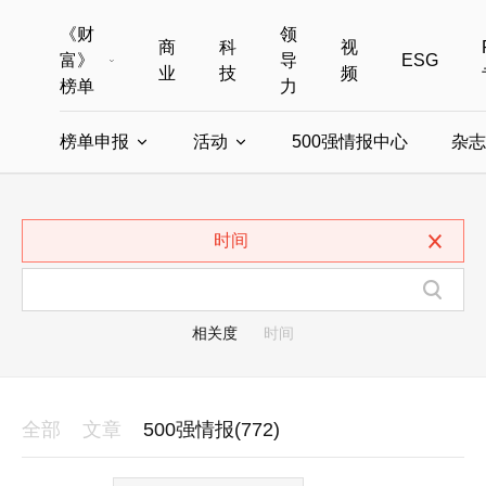
《财
领
商
科
视
富》
导
ESG
业
技
频
榜单
力
榜单申报
活动
500强情报中心
杂志
全部榜单
世界500强
中国500强
美国500强
全部申报入口
全部活动
时间
中国最具影响力商界女性
年度中国商人
中国ESG影响力榜申报
财富MPW女性峰会
中国40位40岁以下的商
财富世界
中国最具影响力的商界女性申报
财富全球论坛
中国最佳设计榜
财富全球科技
相关度
时间
全部
文章
500强情报(772)