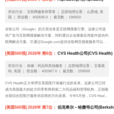
市前三天就创纪录地卖出1000万部。......
所在行业： 互联网服务和零售
｜
总部地理位置： 山景城, 美
国
｜
营业额： 402836.0
｜
雇员数： 190820
谷歌公司（Google）的主营业务是互联网搜索引擎。这家公司提
供广告与互联网搜索解决方案，同时通过企业搜索应用套件提供内
联网解决方案。它通过Google.com提供谷歌网页搜索服务可以访
问网页；通过谷歌图片搜索（Google Image Search），可以在网
[美国500强] 2026年 第6位：
CVS Health公司(CVS Health)
页上找到的所有图片的可搜索索引；谷歌网......
所在行业： 保健：药品和其他服务
｜
总部地理位置： 文索基
特, 美国
｜
营业额： 402067.0
｜
雇员数： 259500
CVS Health正大举押宝美国医疗保健行业的未来。这家公司已经
成为美国最大的处方药零售商和第二大药品福利管理机构，正朝着
全面综合型医疗服务供应商的方向发展。今年5月份，CVS Health
出资127亿美元收购了Omnicare，发展路径愈加清晰。Omnicare
[美国500强] 2026年 第7位：
伯克希尔－哈撒韦公司(Berkshire
是一家医药快递公司，也帮助养老院管......