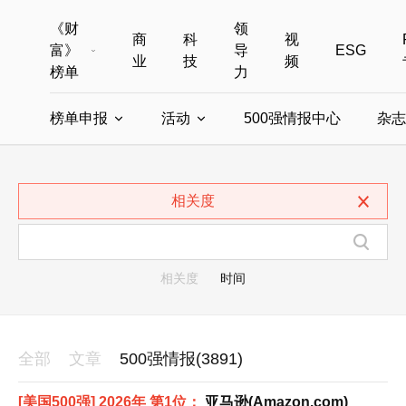
《财
领
商
科
视
富》
导
ESG
业
技
频
榜单
力
榜单申报
活动
500强情报中心
杂志
全部榜单
世界500强
中国500强
美国500强
全部申报入口
全部活动
相关度
中国最具影响力商界女性
年度中国商人
中国ESG影响力榜申报
财富MPW女性峰会
中国40位40岁以下的商
财富世界
中国最具影响力的商界女性申报
财富全球论坛
中国最佳设计榜
财富全球科技
相关度
时间
全部
文章
500强情报(3891)
[美国500强] 2026年 第1位：
亚马逊(Amazon.com)