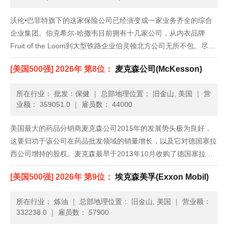
沃伦•巴菲特旗下的这家保险公司已经演变成一家业务齐全的综合
企业集团。伯克希尔-哈撒韦目前拥有十几家公司，从内衣品牌
Fruit of the Loom到大型铁路企业伯灵顿北方公司无所不包。尽管
体量庞大，但伯克希尔-哈撒韦的收入增速依旧超过了美国整体经
[美国500强] 2026年 第8位：
麦克森公司(McKesson)
济。通过与巴西投资公司3G资本联手，它还持有了新组建......
所在行业： 批发：保健
｜
总部地理位置： 旧金山, 美国
｜
营
业额： 359051.0
｜
雇员数： 44000
美国最大的药品分销商麦克森公司2015年的发展势头极为良好，
这要归功于该公司在药品批发领域的销量增长，以及它对德国塞拉
西公司增持的股权。麦克森最早于2013年10月收购了德国塞拉西
公司50.1%的股份，从而使其在全球通用药物市场上占据了更大的
[美国500强] 2026年 第9位：
埃克森美孚(Exxon Mobil)
份额。去年年初，总部位于美国旧金山的麦克森公司一举收购了
塞......
所在行业： 炼油
｜
总部地理位置： 旧金山, 美国
｜
营业额：
332238.0
｜
雇员数： 57900