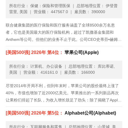
引消费者走......
所在行业： 保健：保险和管理医保
｜
总部地理位置： 伊登普
雷里, 美国
｜
营业额： 447567.0
｜
雇员数： 390000
联合健康集团的医疗保险和医疗服务涵盖了全球8500余万名患
者，它也是美国最大的医疗保险机构，超过了凯撒基金集团和
Anthem等公司。但他们的业务不止于此。公司CEO史蒂芬•赫姆斯
利对Optum医疗服务部门投入了重金，这个部门包括药品福利管理
[美国500强] 2026年 第4位：
苹果公司(Apple)
和健康数据分析等业务。虽然对于总部位于明尼苏达州的联合健康
集......
所在行业： 计算机、办公设备
｜
总部地理位置： 库比蒂诺,
美国
｜
营业额： 416161.0
｜
雇员数： 166000
尽管2014年开局不利，但到年末时，苹果公司的股价最终上涨了
40%，市值也增加了近2000亿美元。苹果推出的一系列新品再次
让果粉们排起了长队，为收入增长鼓足了劲头：除了揭晓了Apple
Pay和Apple Watch等新的产品类别，苹果还发布了iPhone 6，上
[美国500强] 2026年 第5位：
Alphabet公司(Alphabet)
市前三天就创纪录地卖出1000万部。......
所在行业： 互联网服务和零售
｜
总部地理位置： 山景城, 美