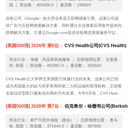
国
｜
营业额： 402836.0
｜
雇员数： 190820
谷歌公司（Google）的主营业务是互联网搜索引擎。这家公司提
供广告与互联网搜索解决方案，同时通过企业搜索应用套件提供内
联网解决方案。它通过Google.com提供谷歌网页搜索服务可以访
问网页；通过谷歌图片搜索（Google Image Search），可以在网
[美国500强] 2026年 第6位：
CVS Health公司(CVS Health)
页上找到的所有图片的可搜索索引；谷歌网......
所在行业： 保健：药品和其他服务
｜
总部地理位置： 文索基
特, 美国
｜
营业额： 402067.0
｜
雇员数： 259500
CVS Health正大举押宝美国医疗保健行业的未来。这家公司已经
成为美国最大的处方药零售商和第二大药品福利管理机构，正朝着
全面综合型医疗服务供应商的方向发展。今年5月份，CVS Health
出资127亿美元收购了Omnicare，发展路径愈加清晰。Omnicare
[美国500强] 2026年 第7位：
伯克希尔－哈撒韦公司(Berkshire
是一家医药快递公司，也帮助养老院管......
所在行业： 财产与意外保险（股份）
｜
总部地理位置： 奥马
哈, 美国
｜
营业额： 371444.0
｜
雇员数： 387800