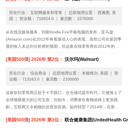
所在行业： 互联网服务和零售
｜
总部地理位置： 西雅图, 美
国
｜
营业额： 716924.0
｜
雇员数： 1576000
从在线流媒体服务，到新Kindle Fire平板电脑的发布，亚马逊
(Amazon.com)在2012年有着激动人心的表现。虽然公司在第四季
度的收入未达到分析师的预期，但这家在线零售商在2012年的净
收入增加了27%，达到610亿美元；而2011年，公司的净收入为
[美国500强] 2026年 第2位：
沃尔玛(Walmart)
480亿美元。公司继续大力推广Kind......
所在行业： 综合商业
｜
总部地理位置： 本顿维尔, 美国
｜
营
业额： 713163.0
｜
雇员数： 2100000
这家折扣零售商正处于十字路口：在仓储式超市时代，它被推上了
全球规模最大的公司宝座；但如今，消费者在食物选择上更加挑
剔，互联网又令购物比价愈加容易。如何转型？2014年，在新任
首席执行官董明伦带领下，沃尔玛美国业务终于打破了近两年来季
[美国500强] 2026年 第3位：
联合健康集团(UnitedHealth Gr
度销售额零增长的局面。但复苏局势很脆弱，它仍旧在想方设法吸