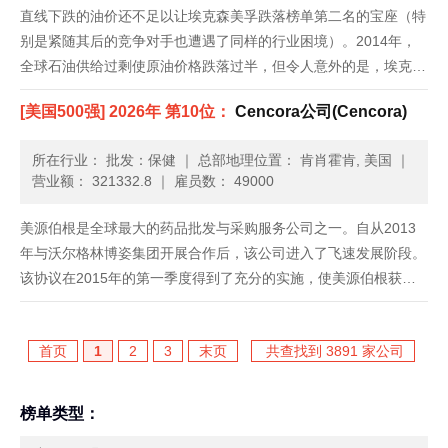
直线下跌的油价还不足以让埃克森美孚跌落榜单第二名的宝座（特
别是紧随其后的竞争对手也遭遇了同样的行业困境）。2014年，
全球石油供给过剩使原油价格跌落过半，但令人意外的是，埃克森
美孚2014年收入跌幅（6.1%）却小于2013年。其2014年净利润基
[美国500强] 2026年 第10位：
Cencora公司(Cencora)
本同比持平，2013年则下跌27%。这家公司计划在美......
所在行业： 批发：保健
｜
总部地理位置： 肯肖霍肯, 美国
｜
营业额： 321332.8
｜
雇员数： 49000
美源伯根是全球最大的药品批发与采购服务公司之一。自从2013
年与沃尔格林博姿集团开展合作后，该公司进入了飞速发展阶段。
该协议在2015年的第一季度得到了充分的实施，使美源伯根获得
了一笔健康的利润，促进了收入的增加，未来还有更多预期收益。
归功于此项协议，美源伯根和沃尔格林博姿集团将能够共同进行通
首页
1
2
3
末页
共查找到 3891 家公司
用药物......
榜单类型：