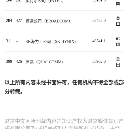
280
261
53101.0
英特尔公司（INTEL）
国
美
284
427
52432.0
博通公司（BROADCOM）
国
韩
311
--
48541.1
SK海力士公司（SK HYNIX）
国
美
399
426
38962.0
高通（QUALCOMM）
国
以上所有内容未经书面许可，任何机构不得全部或部
分转载。
财富中文网所刊载内容之知识产权为财富媒体知识产
权有限公司及/或相关权利人专属所有或持有。未经