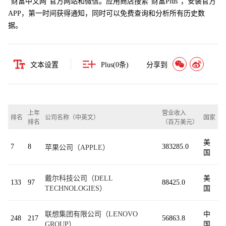
“财富中文网”官方网站和微信。应用商店搜索“财富Plus”，安装官方
APP，第一时间获得通知，同时可以免费查询和分析所有历史数
据。
文本设置
Plus(
0
条)
分享到
上年
营业收入
排名
公司名称（中英文）
国家
排名
（百万美元）
美
7
8
383285.0
苹果公司（APPLE）
国
戴尔科技公司（DELL
美
133
97
88425.0
TECHNOLOGIES）
国
联想集团有限公司（LENOVO
中
248
217
56863.8
GROUP）
国