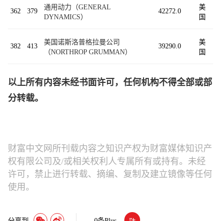
通用动力（GENERAL
美
362
379
42272.0
DYNAMICS）
国
美国诺斯洛普格拉曼公司
美
382
413
39290.0
（NORTHROP GRUMMAN）
国
以上所有内容未经书面许可，任何机构不得全部或部
分转载。
财富中文网所刊载内容之知识产权为财富媒体知识产
权有限公司及/或相关权利人专属所有或持有。未经
许可，禁止进行转载、摘编、复制及建立镜像等任何
使用。
分享到
0
条Plus