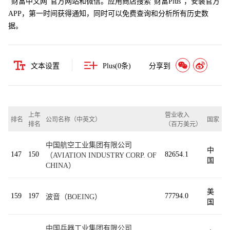
“财富中文网”官方网站和微信。应用商店搜索“财富Plus”，安装官方
APP，第一时间获得通知，同时可以免费查询和分析所有历史数
据。
文本设置
Plus(
0
条)
分享到
上年
营业收入
排名
公司名称（中英文）
国家
排名
（百万美元）
中国航空工业集团有限公司
中
147
150
82654.1
（AVIATION INDUSTRY CORP. OF
国
CHINA）
美
159
197
77794.0
波音（BOEING）
国
中国兵器工业集团有限公司