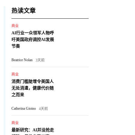
热读文章
商业
AI行业一众领军人物呼
吁美国政府调控AI发展
节奏
Beatrice Nolan
3天前
商业
消费门槛陡增令美国人
无处消遣，健康代价随
之而来
Catherina Gioino
4天前
商业
最新研究：AI并没抢走