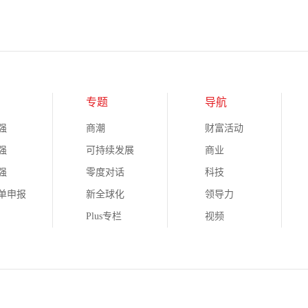
专题
导航
强
商潮
财富活动
强
可持续发展
商业
强
零度对话
科技
榜单申报
新全球化
领导力
Plus专栏
视频