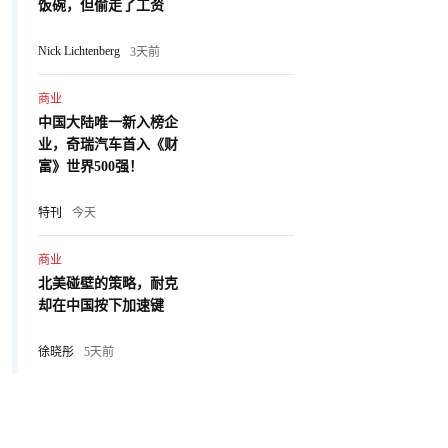
饭碗，但偷走了工资
Nick Lichtenberg
3天前
商业
中国大陆唯一新入榜企
业，奇瑞汽车首入《财
富》世界500强！
特刊
今天
商业
北美碰壁的策略，耐克
却在中国按下加速键
徐晓彤
5天前