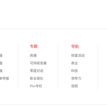
专题
导航
强
商潮
财富活动
强
可持续发展
商业
强
零度对话
科技
榜单申报
新全球化
领导力
Plus专栏
视频