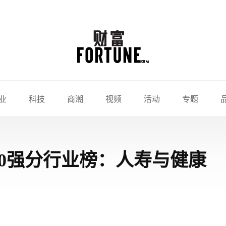
业
科技
商潮
视频
活动
专题
500强分行业榜：人寿与健康