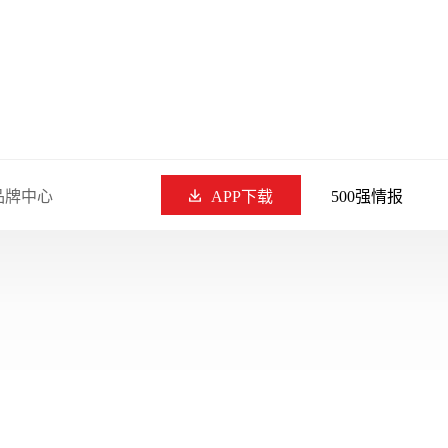
品牌中心
APP下载
500强情报