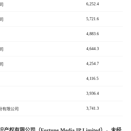
6,252.4
司
5,721.6
司
4,883.6
4,644.3
司
4,254.7
司
4,116.5
3,936.4
3,741.3
份有限公司
公司（Fortune Media IP Limited），未经