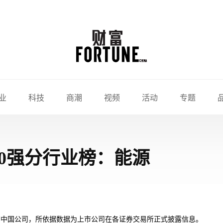
业
科技
商潮
视频
活动
专题
500强分行业榜：能源
有中国公司，所依据数据为上市公司在各证券交易所正式披露信息。