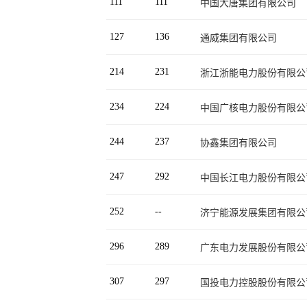
111
111
中国大唐集团有限公司
127
136
通威集团有限公司
214
231
浙江浙能电力股份有限公
234
224
中国广核电力股份有限公
244
237
协鑫集团有限公司
247
292
中国长江电力股份有限公
252
--
济宁能源发展集团有限公
296
289
广东电力发展股份有限公
307
297
国投电力控股股份有限公