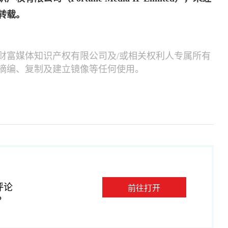
转载。
财富媒体知识产权有限公司及/或相关权利人专属所有
摘编、复制及建立镜像等任何使用。
评论
前往打开
P