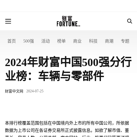
首页
500强
活动
榜单
商业
科技
商潮
专题
2024年财富中国500强分行
业榜：车辆与零部件
2024-07-25
财富中文网
本排行榜覆盖范围包括在中国境内外上市的所有中国公司，所依据
数据为上市公司在各证券交易所正式披露信息。如欲了解市值、董