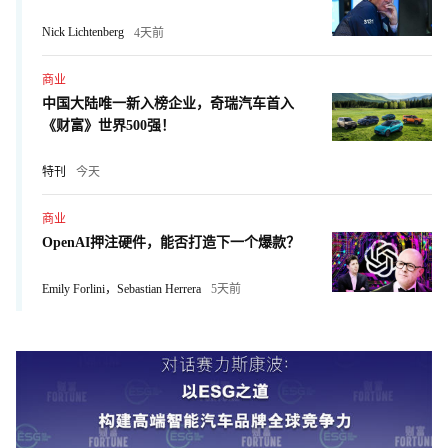
Nick Lichtenberg
4天前
商业
中国大陆唯一新入榜企业，奇瑞汽车首入
《财富》世界500强！
特刊
今天
商业
OpenAI押注硬件，能否打造下一个爆款？
Emily Forlini，Sebastian Herrera
5天前