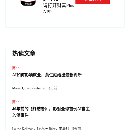
请打开财富Plus
APP
热读文章
商业
AI如何影响就业，黄仁勋给出最新判断
Marco Quiroz-Gutierrez
4天前
商业
40年前的《终结者》，影射全球首例AI自主
入侵事件
Laurie Kellman，Lindsey Bahr，美联社
5天前