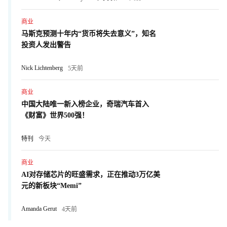
商业
马斯克预测十年内“货币将失去意义”，知名
投资人发出警告
Nick Lichtenberg
5天前
商业
中国大陆唯一新入榜企业，奇瑞汽车首入
《财富》世界500强！
特刊
今天
商业
AI对存储芯片的旺盛需求，正在推动3万亿美
元的新板块“Memi”
Amanda Gerut
4天前