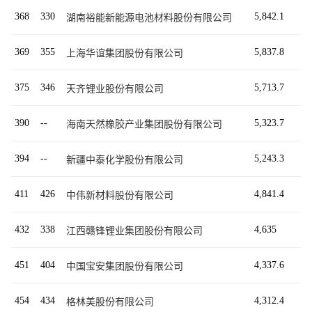
368
330
5,842.1
湖南裕能新能源电池材料股份有限公司
369
355
5,837.8
上海华谊集团股份有限公司
375
346
5,713.7
天齐锂业股份有限公司
390
--
5,323.7
海南天然橡胶产业集团股份有限公司
394
--
5,243.3
新疆中泰化学股份有限公司
411
426
4,841.4
中伟新材料股份有限公司
432
338
4,635
江西赣锋锂业集团股份有限公司
451
404
4,337.6
中国宝安集团股份有限公司
454
434
4,312.4
格林美股份有限公司