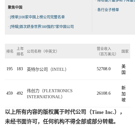
·
排名提升最多和下降最
聚焦中国
·
各行业子榜单
·
[榜单]100家中国上榜公司完整名单
·
[特辑]首次跻身世界500强的7家中国公司
上年
营业收入
排名
公司名称（中英文）
国家
排名
（百万美元）
美
195
183
52708.0
英特尔公司（INTEL）
国
新
伟创力（FLEXTRONICS
459
492
26108.6
加
INTERNATIONAL）
坡
以上所有内容的版权属于时代公司（Time Inc.），
未经书面许可，任何机构不得全部或部分转载。