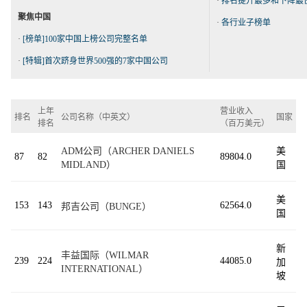
·
排名提升最多和下降最
聚焦中国
·
各行业子榜单
·
[榜单]100家中国上榜公司完整名单
·
[特辑]首次跻身世界500强的7家中国公司
上年
营业收入
排名
公司名称（中英文）
国家
排名
（百万美元）
ADM公司（ARCHER DANIELS
美
87
82
89804.0
MIDLAND）
国
美
153
143
62564.0
邦吉公司（BUNGE）
国
新
丰益国际（WILMAR
239
224
44085.0
加
INTERNATIONAL）
坡