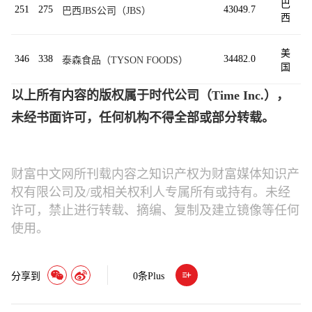
巴
251
275
43049.7
巴西JBS公司（JBS）
西
美
346
338
34482.0
泰森食品（TYSON FOODS）
国
以上所有内容的版权属于时代公司（Time Inc.），
未经书面许可，任何机构不得全部或部分转载。
财富中文网所刊载内容之知识产权为财富媒体知识产
权有限公司及/或相关权利人专属所有或持有。未经
许可，禁止进行转载、摘编、复制及建立镜像等任何
使用。
分享到
0
条Plus