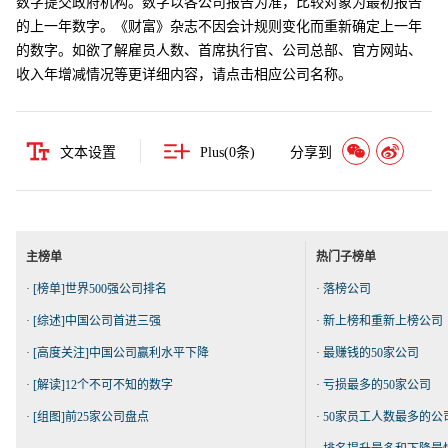
数字提交政府机构。数字以各公司报告为准，比较对象为最初报告
的上一年数字。《财富》杂志不因会计规则变化而重新确定上一年
的数字。如欲了解雇员人数、首席执行官、公司总部、官方网站、
收入年增减情况等更详细内容，请点击相应公司名称。
文本设置
Plus(
0
条)
分享到
主榜单
热门子榜单
·
[榜单]世界500强公司排名
·
落榜公司
·
[综述]中国公司首进三强
·
新上榜和重新上榜公司
·
[高度关注]中国公司赢利水平下降
·
最赚钱的50家公司
·
[解读]12个不可不知的数字
·
亏损最多的50家公司
·
[组图]前25家公司盘点
·
50家员工人数最多的公