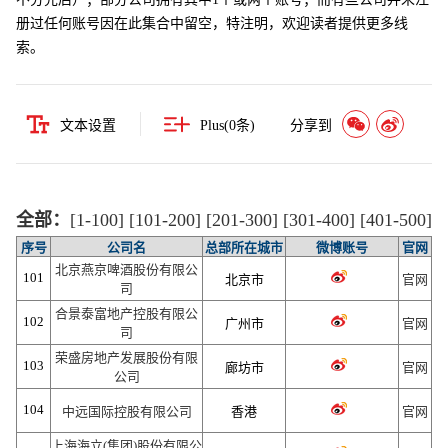
册过任何账号因在此集合中留空，特注明，欢迎读者提供更多线
索。
文本设置
Plus(
0
条)
分享到
全部：
[
1-100
] [101-200] [
201-300
] [
301-400
] [
401-500
]
序号
公司名
总部所在城市
微博账号
官网
北京燕京啤酒股份有限公
101
北京市
官网
司
合景泰富地产控股有限公
102
广州市
官网
司
荣盛房地产发展股份有限
103
廊坊市
官网
公司
104
中远国际控股有限公司
香港
官网
上海海立(集团)股份有限公