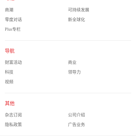
商潮
可持续发展
零度对话
新全球化
Plus专栏
导航
财富活动
商业
科技
领导力
视频
其他
杂志订阅
公司介绍
隐私政策
广告业务