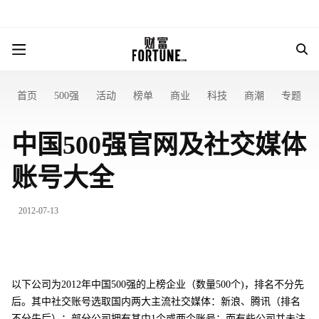
首页
500强
活动
榜单
商业
科技
商潮
专题
中国500强官网及社交媒体
账号大全
2012-07-13
以下公司为2012年中国500强的上榜企业（数量500个)，排名不分先
后。其中社交账号选取国内两大主流社交媒体：新浪、腾讯（排名
不分先后）；部分公司拥有其中1个或两个账号；而有些公司并未注