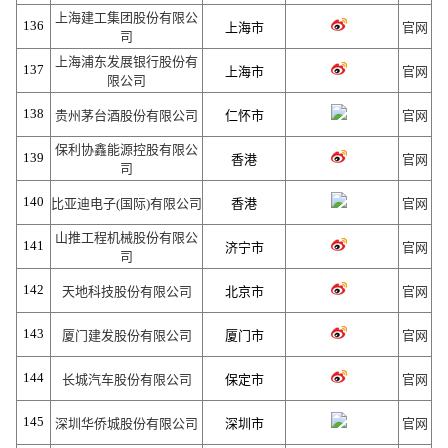
上海建工集团股份有限公
136
上海市
官网
司
上海浦东发展银行股份有
137
上海市
官网
限公司
138
贵州茅台酒股份有限公司
仁怀市
官网
保利协鑫能源控股有限公
139
香港
官网
司
140
比亚迪电子(国际)有限公司
香港
官网
山推工程机械股份有限公
141
济宁市
官网
司
142
天地科技股份有限公司
北京市
官网
143
厦门建发股份有限公司
厦门市
官网
144
长城汽车股份有限公司
保定市
官网
145
深圳华侨城股份有限公司
深圳市
官网