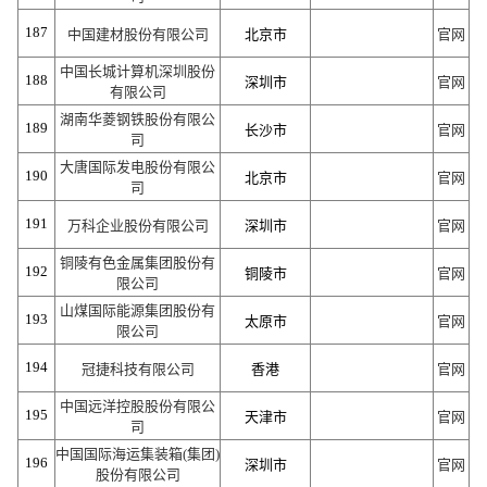
187
中国建材股份有限公司
北京市
官网
中国长城计算机深圳股份
188
深圳市
官网
有限公司
湖南华菱钢铁股份有限公
189
长沙市
官网
司
大唐国际发电股份有限公
190
北京市
官网
司
191
万科企业股份有限公司
深圳市
官网
铜陵有色金属集团股份有
192
铜陵市
官网
限公司
山煤国际能源集团股份有
193
太原市
官网
限公司
194
冠捷科技有限公司
香港
官网
中国远洋控股股份有限公
195
天津市
官网
司
中国国际海运集装箱(集团)
196
深圳市
官网
股份有限公司