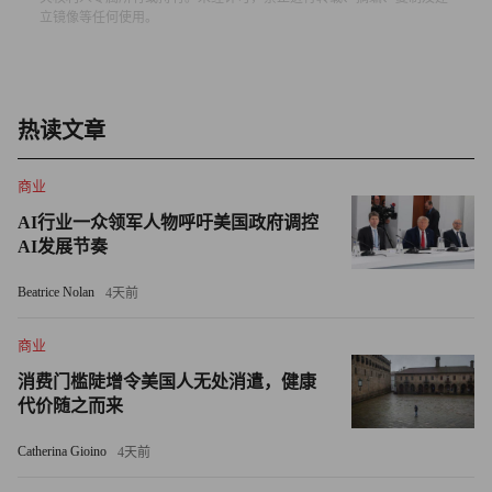
别是要有坚固的售后服务，无论顾客手上的真力时腕表是产
立镜像等任何使用。
于哪个年份，我们的制表师都有办法将其修理调试。雄厚的
售后服务，也是成功的要素之一。”真力时制表工厂的地址
一百多年来都没有发生变化，那里保留了过去表款的所有部
热读文章
件，不管手表是在什么时间购买的，如果出现问题，都保证
修好。
商业
真力时全球有300多位员工，其中2/3是专业人员，拥有
AI行业一众领军人物呼吁美国政府调控
200多位制表师。对于高端表款，例如哥伦布系列的每块
AI发展节奏
表，从头到尾完全由一位制表师完成，一年只能生产10~12
Beatrice Nolan
4天前
块。普通表款由62位制表师负责不同工艺，制作一款机芯超
过9个月，整块表需要15个月。杜福尔说，真力时的价值看
商业
得见摸得着，也吸引了更多懂表和爱表人士的青睐。
消费门槛陡增令美国人无处消遣，健康
代价随之而来
真力时的手表既有数万元的入门级表款，也有数百万元的
复杂高端表款，产品线比较丰富，呈现金字塔形，可供消费
Catherina Gioino
4天前
者选择的余地比较大。这也是真力时在中国市场销量增长迅