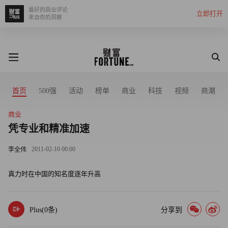
最好的商业评论
立即打开
来自你的洞察
首页
500强
活动
榜单
商业
科技
视频
商潮
商业
凭专业和精准加速
2011-02-10 00:00
李全伟
真力时在中国的知名度逐年升高
Plus(
0
条)
分享到