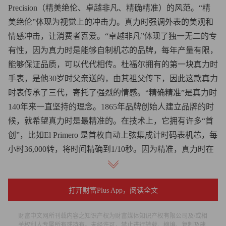
Precision（精美绝伦、卓越非凡、精确精准）的风范。“精
美绝伦”体现为视觉上的冲击力。真力时强调外表的美观和
情感冲击，让消费者喜爱。“卓越非凡”体现了独一无二的专
有性，因为真力时是能够自制机芯的品牌，每年产量有限，
能够保证品质，可以代代相传。杜福尔拥有的第一块真力时
手表，是他30岁时父亲送的，由其祖父传下，因此这款真力
时表传承了三代，寄托了强烈的情感。“精确精准”是真力时
140年来一直坚持的理念。1865年品牌创始人建立品牌的时
候，就希望真力时是最精准的。在技术上，它拥有许多“首
创”，比如El Primero 是首枚自动上弦集成计时码表机芯，每
小时36,000转，将时间精确到1/10秒。因为精准，真力时在
所有品牌中获得奖项最多，一共获得2,333项大奖。
杜福尔认为，真力时有着扎实的技术及高档的品味，而且
打开财富Plus App，阅读全文
攻占过奢侈表业的最顶端，已经证明了品牌的强大实力。
“目前，我更希望把真力时打造成机械腕表的引入门者，特
财富中文网所刊载内容之知识产权为财富媒体知识产权有限公司及/或相
关权利人专属所有或持有。未经许可，禁止进行转载、摘编、复制及建