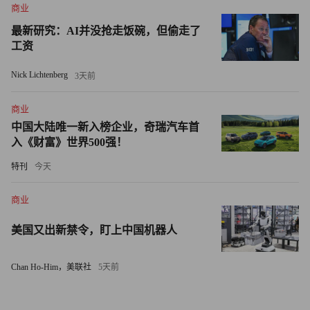
商业
猛的原因之一。杜福尔说，“目前，真力时在中国20个城市
最新研究：AI并没抢走饭碗，但偷走了
有销售网点，希望今后能达到50个，进驻1/6的大城市。中
工资
国的经济前景非常乐观，消费需求旺盛，相信真力时会有更
大的发展。2011年，我们将会在上海、北京和香港新开4家
Nick Lichtenberg
3天前
旗舰店”。
商业
中国大陆唯一新入榜企业，奇瑞汽车首
入《财富》世界500强！
特刊
今天
商业
美国又出新禁令，盯上中国机器人
Chan Ho-Him，美联社
5天前