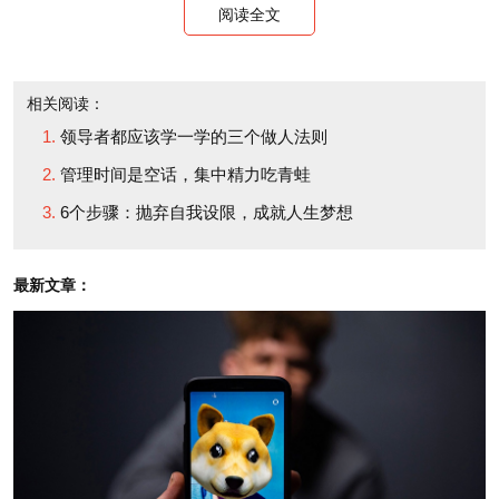
阅读全文
actions and hear your
我提到这件轶事是为了
words? If you are visible,
说明这样一个问题，那就
show me your hands.”
相关阅读：
是在任何公司中，所有的
Then, of course all the
领导者都应该学一学的三个做人法则
参与者都是领导。只不过
hands go up quickly. And
管理时间是空话，集中精力吃青蛙
有些人是在有意识地当领
I say “If you are visible,
6个步骤：抛弃自我设限，成就人生梦想
导，其他人则没有意识到
you are a leaders.
这一点——他们不知道自
Others will see what you
最新文章：
己的行为、言语和态度已
do, listen to what you
经影响到了别人。但真实
say and they are going
情况是，他们对别人确实
to assume you know
有影响，但这种影响经常
what you are doing. And
不会给人帮助，也不会产
they will copy your style.