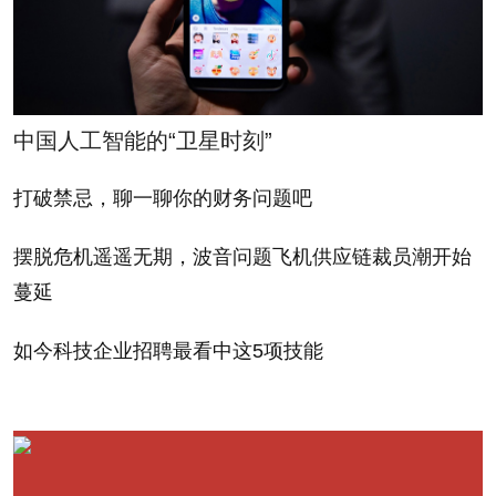
生积极作用。因此，现在
As a result, everyone is
大家也许正好可以问问自
a Leader. It’s just that
己：我是在有意识地当领
some people don’t know
导吗？还是在无意识地这
they are leaders.”
中国人工智能的“卫星时刻”
样做？
The point of this little
打破禁忌，聊一聊你的财务问题吧
到了这个时候，我就会
anecdote is this: in any
摆脱危机遥遥无期，波音问题飞机供应链裁员潮开始
把通用电气（General
organization, all the
蔓延
Electric）前首席执行官杰
players are leaders. It’s
克•韦尔奇的话告诉这些参
just that some are
如今科技企业招聘最看中这5项技能
加研讨会的人。韦尔奇
leading consciously and
说：“在每个团队里，在每
others are leading un-
家公司中，在每次研讨会
consciously---they aren’t
上都有三种人：领袖、囚
aware that their actions